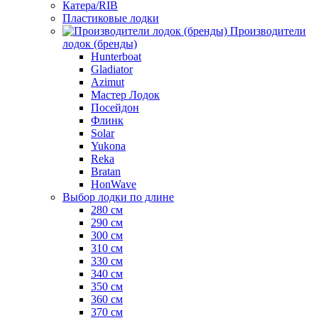
Катера/RIB
Пластиковые лодки
Производители
лодок (бренды)
Hunterboat
Gladiator
Azimut
Мастер Лодок
Посейдон
Флинк
Solar
Yukona
Reka
Bratan
HonWave
Выбор лодки по длине
280 см
290 см
300 см
310 см
330 см
340 см
350 см
360 см
370 см