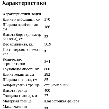
Характеристики
Характеристики лодки
Длина наибольшая, см
370
Ширина наибольшая,
186
см
Высота борта (диаметр
52
баллона), см
Вес комплекта, кг.
56.9
Пассажировместимость,
5
чел.
Количество
3+1
гермоотсеков
Грузоподъемность, кг
800
Длина кокпита, см
282
Ширина кокпита, см
85
Конфигурация транца
стационарный
Высота транца
400
Толщина транца, мм.
27
Материал транца
влагостойкая фанера
Максимальная
25