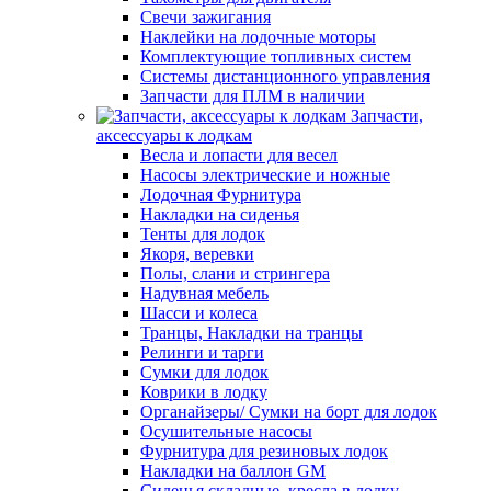
Свечи зажигания
Наклейки на лодочные моторы
Комплектующие топливных систем
Системы дистанционного управления
Запчасти для ПЛМ в наличии
Запчасти,
аксессуары к лодкам
Весла и лопасти для весел
Насосы электрические и ножные
Лодочная Фурнитура
Накладки на сиденья
Тенты для лодок
Якоря, веревки
Полы, слани и стрингера
Надувная мебель
Шасси и колеса
Транцы, Накладки на транцы
Релинги и тарги
Сумки для лодок
Коврики в лодку
Органайзеры/ Сумки на борт для лодок
Осушительные насосы
Фурнитура для резиновых лодок
Накладки на баллон GM
Сиденья складные, кресла в лодку