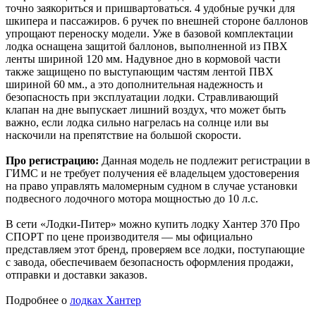
точно заякориться и пришвартоваться. 4 удобные ручки для
шкипера и пассажиров. 6 ручек по внешней стороне баллонов
упрощают переноску модели. Уже в базовой комплектации
лодка оснащена защитой баллонов, выполненной из ПВХ
ленты шириной 120 мм. Надувное дно в кормовой части
также защищено по выступающим частям лентой ПВХ
шириной 60 мм., а это дополнительная надежность и
безопасность при эксплуатации лодки. Стравливающий
клапан на дне выпускает лишний воздух, что может быть
важно, если лодка сильно нагрелась на солнце или вы
наскочили на препятствие на большой скорости.
Про регистрацию:
Данная модель не подлежит регистрации в
ГИМС и не требует получения её владельцем удостоверения
на право управлять маломерным судном в случае установки
подвесного лодочного мотора мощностью до 10 л.с.
В сети «Лодки-Питер» можно купить лодку Хантер 370 Про
СПОРТ по цене производителя — мы официально
представляем этот бренд, проверяем все лодки, поступающие
с завода, обеспечиваем безопасность оформления продажи,
отправки и доставки заказов.
Подробнее о
лодках Хантер