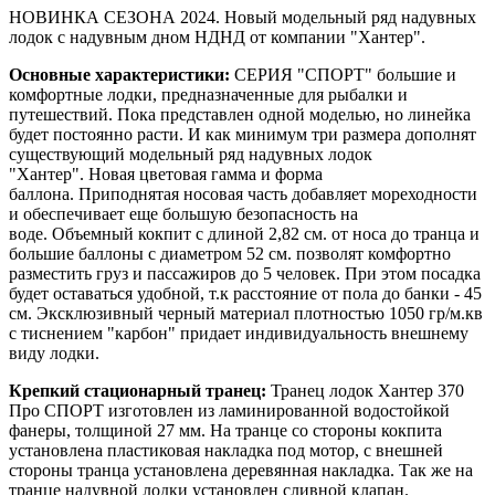
НОВИНКА СЕЗОНА 2024. Новый модельный ряд надувных
лодок с надувным дном НДНД от компании "Хантер".
Основные характеристики
:
СЕРИЯ "СПОРТ" большие и
комфортные лодки, предназначенные для рыбалки и
путешествий. Пока представлен одной моделью, но линейка
будет постоянно расти. И как минимум три размера дополнят
существующий модельный ряд надувных лодок
"Хантер". Новая цветовая гамма и форма
баллона. Приподнятая носовая часть добавляет мореходности
и обеспечивает еще большую безопасность на
воде. Объемный кокпит с длиной 2,82 см. от носа до транца и
большие баллоны с диаметром 52 см. позволят комфортно
разместить груз и пассажиров до 5 человек. При этом посадка
будет оставаться удобной, т.к расстояние от пола до банки - 45
см. Эксклюзивный черный материал плотностью 1050 гр/м.кв
с тиснением "карбон" придает индивидуальность внешнему
виду лодки.
Крепкий стационарный транец:
Транец лодок Хантер 370
Про СПОРТ изготовлен из ламинированной водостойкой
фанеры, толщиной 27 мм. На транце со стороны кокпита
установлена пластиковая накладка под мотор, с внешней
стороны транца установлена деревянная накладка. Так же на
транце надувной лодки установлен сливной клапан.