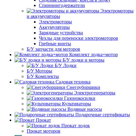
Спиннингодержатели
Электромоторы
и аккумуляторы
Электромоторы
Аккумуляторы
Зарядные устройства
Чехлы для переноски электромоторов
Гребные винты
Б/У запчасти для моторов
Комплект лодка+мотор
Б/У лодки и моторы
Б/У Лодки
Б/У Моторы
Б/У Комплекты
Садовая техника
Снегоуборщики
Электрогенераторы
Газонокосилки
Культиваторы
Водяные насосы
Подарочные сертификаты
Прокат
Прокат лодок
Прокат моторов