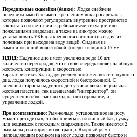
Передвижные скамейки (банки):
Лодка снабжена
передвижными банками с креплением лик-трос/ лик-паз,
которые позволяют регулировать внутреннее пространство
кокпита в соответствии с требованиями ситуации или
пожеланиями владельца, а также на лик-трос можно
устанавливать УКБ для крепления спиннингов и других
полезных при выходе на воду вещей. Сиденья из
ламинированной водостойкой фанеры толщиной 15 мм.
НДНД:
Надувное дно имеет увеличенное до 10 шт.
количество перегородок, что в свою очередь влияет на общую
жесткость конструкции и скоростные
характеристики. Благодаря увеличенной жесткости надувного
дна, лодка получилось скоростной и быстроходной. С
внешней стороны надувного дна установлена специальная
жесткая пластина, так называемый "интерцептор", он
существенно облегчает выход на глиссирование, и
управление лодкой.
Про комплектацию
:
Рым-кольцо, установленное на носу,
может пригодиться, чтобы привязать топливный бак, сумку
или вещмешок с походным снаряжением. Также имеются 2
рым-кольца на корме, возле транца. Якорный рым с
направляющим роликом на носу лодки позволяет быстро и