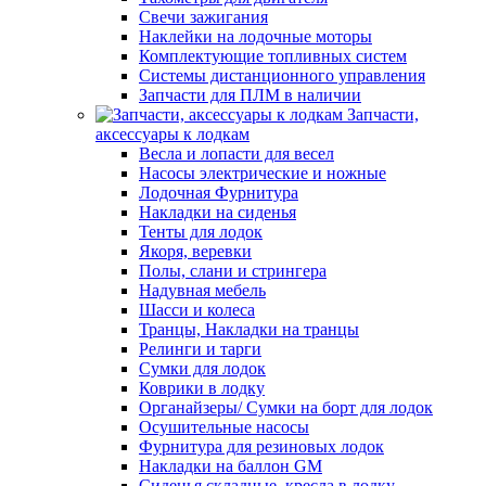
Свечи зажигания
Наклейки на лодочные моторы
Комплектующие топливных систем
Системы дистанционного управления
Запчасти для ПЛМ в наличии
Запчасти,
аксессуары к лодкам
Весла и лопасти для весел
Насосы электрические и ножные
Лодочная Фурнитура
Накладки на сиденья
Тенты для лодок
Якоря, веревки
Полы, слани и стрингера
Надувная мебель
Шасси и колеса
Транцы, Накладки на транцы
Релинги и тарги
Сумки для лодок
Коврики в лодку
Органайзеры/ Сумки на борт для лодок
Осушительные насосы
Фурнитура для резиновых лодок
Накладки на баллон GM
Сиденья складные, кресла в лодку