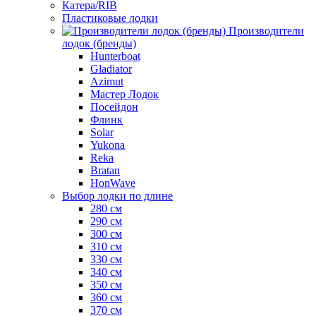
Катера/RIB
Пластиковые лодки
Производители
лодок (бренды)
Hunterboat
Gladiator
Azimut
Мастер Лодок
Посейдон
Флинк
Solar
Yukona
Reka
Bratan
HonWave
Выбор лодки по длине
280 см
290 см
300 см
310 см
330 см
340 см
350 см
360 см
370 см