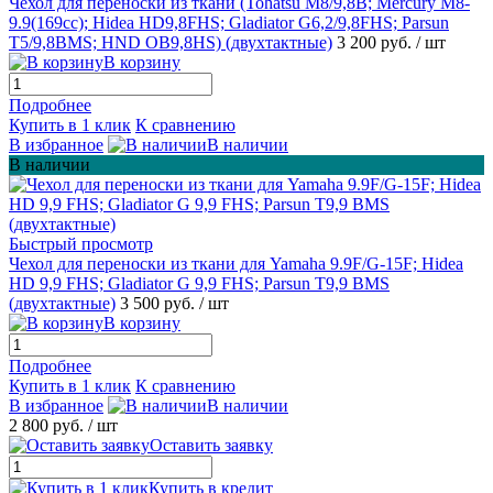
Чехол для переноски из ткани (Tohatsu M8/9,8B; Mercury M8-
9.9(169сс); Hidea HD9,8FHS; Gladiator G6,2/9,8FHS; Parsun
T5/9,8BMS; HND OB9,8HS) (двухтактные)
3 200 руб.
/ шт
В корзину
Подробнее
Купить в 1 клик
К сравнению
В избранное
В наличии
В наличии
Быстрый просмотр
Чехол для переноски из ткани для Yamaha 9.9F/G-15F; Hidea
HD 9,9 FHS; Gladiator G 9,9 FHS; Parsun T9,9 BMS
(двухтактные)
3 500 руб.
/ шт
В корзину
Подробнее
Купить в 1 клик
К сравнению
В избранное
В наличии
2 800 руб.
/ шт
Оставить заявку
Купить в кредит