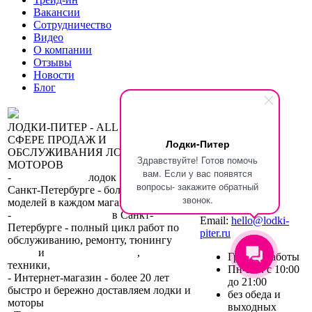
Вакансии
Сотрудничество
Видео
О компании
Отзывы
Новости
Блог
ЛОДКИ-ПИТЕР - ALL INCLUSIVE В
СФЕРЕ ПРОДАЖ И
Лодки-Питер
ОБСЛУЖИВАНИЯ ЛОДОК И
Здравствуйте! Готов помочь
МОТОРОВ
вам. Если у вас появятся
-
сеть магазинов
лодок и моторов в
вопросы- закажите обратный
Санкт-Петербурге - большой выбор
звонок.
моделей в каждом магазине.
+7 (812) 317-22-93
-
2 сервисных центра
в Санкт-
Email:
hello@lodki-
Петербурге - полный цикл работ по
piter.ru
обслуживанию, ремонту, тюнингу
лодок
и
лодочных моторов
,
прокат
График работы
техники,
trade-in.
Пн-Вс : с 10:00
- Интернет-магазин - более 20 лет
до 21:00
быстро и бережно доставляем лодки и
без обеда и
моторы
по всей России.
выходных