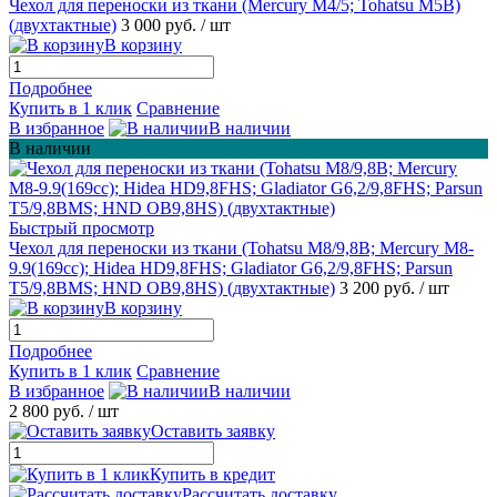
Чехол для переноски из ткани (Mercury М4/5; Tohatsu M5B)
(двухтактные)
3 000 руб.
/ шт
В корзину
Подробнее
Купить в 1 клик
Сравнение
В избранное
В наличии
В наличии
Быстрый просмотр
Чехол для переноски из ткани (Tohatsu M8/9,8B; Mercury M8-
9.9(169сс); Hidea HD9,8FHS; Gladiator G6,2/9,8FHS; Parsun
T5/9,8BMS; HND OB9,8HS) (двухтактные)
3 200 руб.
/ шт
В корзину
Подробнее
Купить в 1 клик
Сравнение
В избранное
В наличии
2 800 руб.
/ шт
Оставить заявку
Купить в кредит
Рассчитать доставку