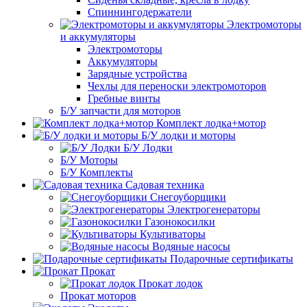
Спиннингодержатели
Электромоторы
и аккумуляторы
Электромоторы
Аккумуляторы
Зарядные устройства
Чехлы для переноски электромоторов
Гребные винты
Б/У запчасти для моторов
Комплект лодка+мотор
Б/У лодки и моторы
Б/У Лодки
Б/У Моторы
Б/У Комплекты
Садовая техника
Снегоуборщики
Электрогенераторы
Газонокосилки
Культиваторы
Водяные насосы
Подарочные сертификаты
Прокат
Прокат лодок
Прокат моторов