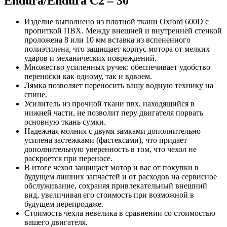
Endura/Endura C2 – 30
Изделие выполнено из плотной ткани Oxford 600D с
пропиткой ПВХ. Между внешней и внутренней стенкой
проложена 8 или 10 мм вставка из вспененного
полиэтилена, что защищает корпус мотора от мелких
ударов и механических повреждений.
Множество усиленных ручек: обеспечивает удобство
переноски как одному, так и вдвоем.
Лямка позволяет переносить вашу водную технику на
спине.
Усилитель из прочной ткани пвх, находящийся в
нижней части, не позволит перу двигателя порвать
основную ткань сумки.
Надежная молния с двумя замками дополнительно
усилена застежками (фастексами), что придает
дополнительную уверенность в том, что чехол не
раскроется при переносе.
В итоге чехол защищает мотор и вас от покупки в
будущем лишних запчастей и от расходов на сервисное
обслуживание, сохраняя привлекательный внешний
вид, увеличивая его стоимость при возможной в
будущем перепродаже.
Стоимость чехла невелика в сравнении со стоимостью
вашего двигателя.