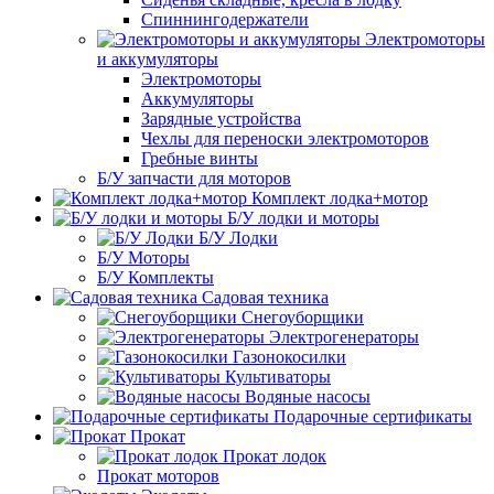
Спиннингодержатели
Электромоторы
и аккумуляторы
Электромоторы
Аккумуляторы
Зарядные устройства
Чехлы для переноски электромоторов
Гребные винты
Б/У запчасти для моторов
Комплект лодка+мотор
Б/У лодки и моторы
Б/У Лодки
Б/У Моторы
Б/У Комплекты
Садовая техника
Снегоуборщики
Электрогенераторы
Газонокосилки
Культиваторы
Водяные насосы
Подарочные сертификаты
Прокат
Прокат лодок
Прокат моторов