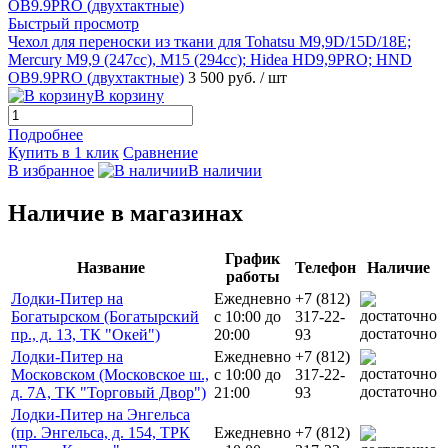
Быстрый просмотр
Чехол для переноски из ткани для Tohatsu M9,9D/15D/18E;
Mercury M9,9 (247сс), М15 (294сс); Hidea HD9,9PRO; HND
OB9.9PRO (двухтактные)
3 500 руб.
/ шт
В корзину
Подробнее
Купить в 1 клик
Сравнение
В избранное
В наличии
Наличие в магазинах
График
Название
Телефон
Наличие
работы
Лодки-Питер на
Ежедневно
+7 (812)
Богатырском (Богатырский
с 10:00 до
317-22-
достаточно
пр., д. 13, ТК "Окей")
20:00
93
Лодки-Питер на
Ежедневно
+7 (812)
Московском (Московское ш.,
с 10:00 до
317-22-
достаточно
д. 7А, ТК "Торговый Двор")
21:00
93
Лодки-Питер на Энгельса
(пр. Энгельса, д. 154, ТРК
Ежедневно
+7 (812)