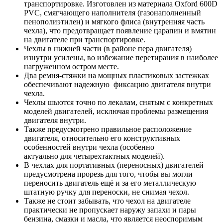
транспортировке. Изготовлен из материала Oxford 600D
PVC, смягчающего наполнителя (газонаполненный
пенополиэтилен) и мягкого флиса (внутренняя часть
чехла), что предотвращает появление царапин и вмятин
на двигателе при транспортировке.
Чехлы в нижней части (в районе пера двигателя)
изнутри усилены, во избежание перетирания в наиболее
нагруженном остром месте.
Два ремня-стяжки на мощных пластиковых застежках
обеспечивают надежную фиксацию двигателя внутри
чехла.
Чехлы шьются точно по лекалам, снятым с конкретных
моделей двигателей, исключая проблемы размещения
двигателя внутри.
Также предусмотрено правильное расположение
двигателя, относительно его конструктивных
особенностей внутри чехла (особенно
актуально для четырехтактных моделей).
В чехлах для портативных (переносных) двигателей
предусмотрена прорезь для того, чтобы вы могли
переносить двигатель ещё и за его металлическую
штатную ручку для переноски, не снимая чехол.
Также не стоит забывать, что чехол на двигателе
практически не пропускает наружу запахи и пары
бензина, смазки и масла, что является неоспоримым