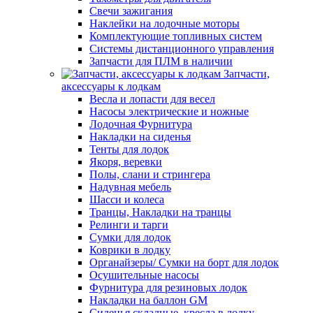
Свечи зажигания
Наклейки на лодочные моторы
Комплектующие топливных систем
Системы дистанционного управления
Запчасти для ПЛМ в наличии
Запчасти,
аксессуары к лодкам
Весла и лопасти для весел
Насосы электрические и ножные
Лодочная Фурнитура
Накладки на сиденья
Тенты для лодок
Якоря, веревки
Полы, слани и стрингера
Надувная мебель
Шасси и колеса
Транцы, Накладки на транцы
Релинги и тарги
Сумки для лодок
Коврики в лодку
Органайзеры/ Сумки на борт для лодок
Осушительные насосы
Фурнитура для резиновых лодок
Накладки на баллон GM
Сиденья складные, кресла в лодку