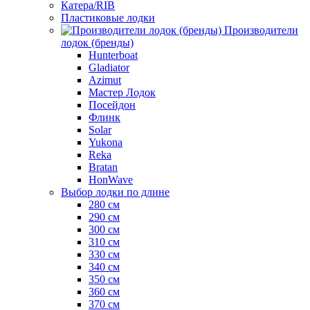
Катера/RIB
Пластиковые лодки
Производители
лодок (бренды)
Hunterboat
Gladiator
Azimut
Мастер Лодок
Посейдон
Флинк
Solar
Yukona
Reka
Bratan
HonWave
Выбор лодки по длине
280 см
290 см
300 см
310 см
330 см
340 см
350 см
360 см
370 см