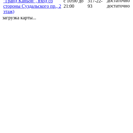
"Гранд Каньон", вход со
с 10:00 до
317-22-
достаточно
стороны Суздальского пр., 2
21:00
93
этаж)
загрузка карты...