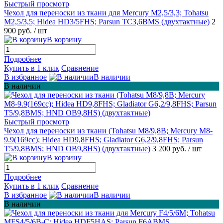
Быстрый просмотр
Чехол для переноски из ткани для Mercury M2,5/3,3; Tohatsu
M2,5/3,5; Hidea HD3/5FHS; Parsun TC3,6BMS (двухтактные)
2
900 руб.
/ шт
В корзину
Подробнее
Купить в 1 клик
Сравнение
В избранное
В наличии
В наличии
Быстрый просмотр
Чехол для переноски из ткани (Tohatsu M8/9,8B; Mercury M8-
9.9(169сс); Hidea HD9,8FHS; Gladiator G6,2/9,8FHS; Parsun
T5/9,8BMS; HND OB9,8HS) (двухтактные)
3 200 руб.
/ шт
В корзину
Подробнее
Купить в 1 клик
Сравнение
В избранное
В наличии
В наличии