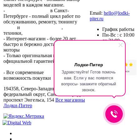
моделей в каждом магазине.
+7 (812) 317-22-93
-
2 сервисных центра
в Санкт-
Email:
hello@lodki-
Петербурге - полный цикл работ по
piter.ru
обслуживанию, ремонту, тюнингу
лодок
и
лодочных моторов
,
прокат
График работы
техники,
trade-in.
Пн-Вс : с 10:00
- Интернет-магазин - более 20 лет
до 21:00
быстро и бережно доставляем лодки и
без обеда и
моторы
по всей России.
выходных
- Только оригинальная продукция с
официальной гарантией
от
Лодки-Питер
производителя.
Здравствуйте! Готов помочь
- Все современные
способы оплаты
и
вам. Если у вас появятся
возможность покупки
в кредит
.
вопросы- закажите обратный
194358, Северо-Западный
звонок.
федеральный округ, Санкт-Петербург,
проспект Энгельса, 154
Все магазины
Лодки-Питер