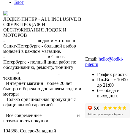
Блог
ЛОДКИ-ПИТЕР - ALL INCLUSIVE В
СФЕРЕ ПРОДАЖ И
ОБСЛУЖИВАНИЯ ЛОДОК И
МОТОРОВ
-
сеть магазинов
лодок и моторов в
Санкт-Петербурге - большой выбор
моделей в каждом магазине.
+7 (812) 317-22-93
-
2 сервисных центра
в Санкт-
Email:
hello@lodki-
Петербурге - полный цикл работ по
piter.ru
обслуживанию, ремонту, тюнингу
лодок
и
лодочных моторов
,
прокат
График работы
техники,
trade-in.
Пн-Вс : с 10:00
- Интернет-магазин - более 20 лет
до 21:00
быстро и бережно доставляем лодки и
без обеда и
моторы
по всей России.
выходных
- Только оригинальная продукция с
официальной гарантией
от
производителя.
- Все современные
способы оплаты
и
возможность покупки
в кредит
.
194358, Северо-Западный