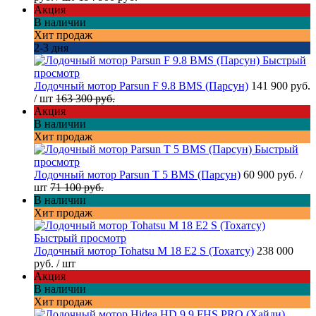
Акция
В наличии
Хит продаж
2-3 дня
Быстрый
просмотр
Лодочный мотор Parsun F 9.8 BMS (Парсун)
141 900 руб.
/ шт
163 300 руб.
Акция
В наличии
Хит продаж
Быстрый
просмотр
Лодочный мотор Parsun T 5 BMS (Парсун)
60 900 руб.
/
шт
71 100 руб.
В наличии
Хит продаж
Быстрый просмотр
Лодочный мотор Tohatsu M 18 E2 S (Тохатсу)
238 000
руб.
/ шт
Акция
В наличии
Хит продаж