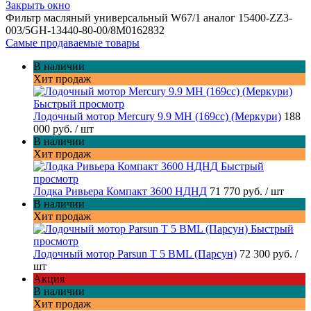
Закрыть окно
Фильтр масляный универсальный W67/1 аналог 15400-ZZ3-
003/5GH-13440-80-00/8M0162832
Самые продаваемые товары
В наличии
Хит продаж
Быстрый просмотр
Лодочный мотор Mercury 9.9 MH (169cc) (Меркури)
188
000 руб.
/ шт
В наличии
Хит продаж
Быстрый
просмотр
Лодка Ривьера Компакт 3600 НДНД
71 770 руб.
/ шт
В наличии
Хит продаж
Быстрый
просмотр
Лодочный мотор Parsun T 5 BML (Парсун)
72 300 руб.
/
шт
Акция
В наличии
Хит продаж