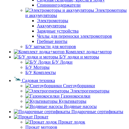
Спиннингодержатели
Электромоторы
и аккумуляторы
Электромоторы
Аккумуляторы
Зарядные устройства
Чехлы для переноски электромоторов
Гребные винты
Б/У запчасти для моторов
Комплект лодка+мотор
Б/У лодки и моторы
Б/У Лодки
Б/У Моторы
Б/У Комплекты
Садовая техника
Снегоуборщики
Электрогенераторы
Газонокосилки
Культиваторы
Водяные насосы
Подарочные сертификаты
Прокат
Прокат лодок
Прокат моторов