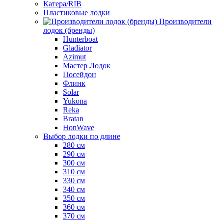
Катера/RIB
Пластиковые лодки
Производители
лодок (бренды)
Hunterboat
Gladiator
Azimut
Мастер Лодок
Посейдон
Флинк
Solar
Yukona
Reka
Bratan
HonWave
Выбор лодки по длине
280 см
290 см
300 см
310 см
330 см
340 см
350 см
360 см
370 см