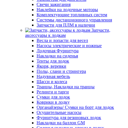
Свечи зажигания
Наклейки на лодочные моторы
Комплектующие топливных систем
Системы дистанционного управления
Запчасти для ПЛМ в наличии
Запчасти,
аксессуары к лодкам
Весла и лопасти для весел
Насосы электрические и ножные
Лодочная Фурнитура
Накладки на сиденья
Тенты для лодок
Якоря, веревки
Полы, слани и стрингера
Надувная мебель
Шасси и колеса
Транцы, Накладки на транцы
Релинги и тарги
Сумки для лодок
Коврики в лодку
Органайзеры/ Сумки на борт для лодок
Осушительные насосы
Фурнитура для резиновых лодок
Накладки на баллон GM
Сиденья складные, кресла в лодку