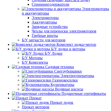
Спиннингодержатели
Электромоторы
и аккумуляторы
Электромоторы
Аккумуляторы
Зарядные устройства
Чехлы для переноски электромоторов
Гребные винты
Б/У запчасти для моторов
Комплект лодка+мотор
Б/У лодки и моторы
Б/У Лодки
Б/У Моторы
Б/У Комплекты
Садовая техника
Снегоуборщики
Электрогенераторы
Газонокосилки
Культиваторы
Водяные насосы
Подарочные сертификаты
Прокат
Прокат лодок
Прокат моторов