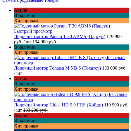
Самые продаваемые товары
Акция
В наличии
Хит продаж
Быстрый просмотр
Лодочный мотор Parsun T 30 ABMS (Парсун)
179 900
руб.
/ шт
194 900 руб.
В наличии
Хит продаж
Быстрый
просмотр
Лодочный мотор Tohatsu M 5 B S (Тохатсу)
133 000 руб.
/ шт
Акция
В наличии
Хит продаж
Быстрый
просмотр
Лодочный мотор Hidea HD 9.9 FHS (Хайди)
119 900 руб.
/ шт
133 200 руб.
Акция
В наличии
Хит продаж