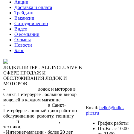
Акции
Доставка и оплата
Трейд-ин
Вакансии
Сотрудничество
Видео
О компании
Отзывы
Новости
Блог
ЛОДКИ-ПИТЕР - ALL INCLUSIVE В
СФЕРЕ ПРОДАЖ И
ОБСЛУЖИВАНИЯ ЛОДОК И
МОТОРОВ
-
сеть магазинов
лодок и моторов в
Санкт-Петербурге - большой выбор
моделей в каждом магазине.
+7 (812) 317-22-93
-
2 сервисных центра
в Санкт-
Email:
hello@lodki-
Петербурге - полный цикл работ по
piter.ru
обслуживанию, ремонту, тюнингу
лодок
и
лодочных моторов
,
прокат
График работы
техники,
trade-in.
Пн-Вс : с 10:00
- Интернет-магазин - более 20 лет
до 21:00