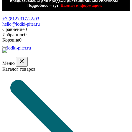
предназначены для продажи дистанционным способом.
Подробнее – тут:
Важная информация.
Обратная связь
+7 (812) 317-22-93
hello@lodki-piter.ru
Сравнение
0
Избранное
0
Корзина
0
Меню
Каталог товаров