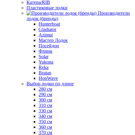
Катера/RIB
Пластиковые лодки
Производители
лодок (бренды)
Hunterboat
Gladiator
Azimut
Мастер Лодок
Посейдон
Флинк
Solar
Yukona
Reka
Bratan
HonWave
Выбор лодки по длине
280 см
290 см
300 см
310 см
330 см
340 см
350 см
360 см
370 см