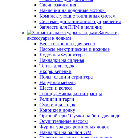
Свечи зажигания
Наклейки на лодочные моторы
Комплектующие топливных систем
Системы дистанционного управления
Запчасти для ПЛМ в наличии
Запчасти,
аксессуары к лодкам
Весла и лопасти для весел
Насосы электрические и ножные
Лодочная Фурнитура
Накладки на сиденья
Тенты для лодок
Якоря, веревки
Полы, слани и стрингера
Надувная мебель
Шасси и колеса
Транцы, Накладки на транцы
Релинги и тарги
Сумки для лодок
Коврики в лодку
Органайзеры/ Сумки на борт для лодок
Осушительные насосы
Фурнитура для резиновых лодок
Накладки на баллон GM
Сиденья складные, кресла в лодку