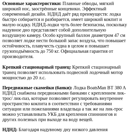
Основные характеристики:
Плавные обводы, мягкий
широкий нос, заострённые концевики. Эффектный
современный дизайн. НДНД даёт ряд преимуществ: лодка
быстро собирается и разбирается, имеет широкий кокпит и
малую осадку. НДНД-лодки чуть более безопасны, поскольку
надувное дно представляет собой дополнительную
воздушную камеру. Особо крупный баллон диаметром 47 см
позволяет лодке нести большой запас воздуха, что повышает
остойчивость, плавучесть судна в целом и повышает
грузоподъёмность до 750 кг. Официальная гарантия от
производителя.
Крепкий стационарный транец:
Крепкий стационарный
транец позволяет использовать подвесной лодочный мотор
мощностью до 20 л.с.
Передвижные скамейки (банки):
Лодка BoatsMan BT 380 A
НДНД снабжена передвижными банками с креплением лик-
трос/ лик-паз, которые позволяют регулировать внутреннее
пространство кокпита в соответствии с требованиями
ситуации или пожеланиями владельца а так же на лик-трос
можно устанавливать УКБ для крепления спиннингов и
других полезных при выходе на воду вещей.
НДНД:
Благодаря надувному дну низкого давления