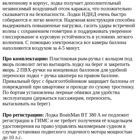
вклеенному в корпус, лодка получает дополнительный
независимый воздушный отсек каракаса, что положительно
сказывается на безопасности. Лодки НДНД очень быстро
собираются и легко моются. Надежная конструкция способна
выдерживать повышенные нагрузки, гасить удары встречной
волны с сохранением геометрии и поддерживать уверенное
глиссирование и курсовую устойчивость в условиях легкого
волнения. С помощью электронасоса все камеры баллона
наполняются воздухом за 4-5 минут.
Про комплектацию:
Пластиковая рым-ручка с кольцом под
якорь позволит легко вытащить лодку на берег и закрепить
якорь. 2 ПВХ-ручки на концевиках баллонов для удобной
переноски лодки + ручка шкипера на правом баллоне.
Привальный брус с брызгоотбойником защищает баллоны от
повреждений при швартовке и проходе по сухому тростнику.
По бортам установлены леерные обвязки для удобства
эксплуатации (держаться пассажирам, переносить,
вытаскивать на берег)
Про регистрацию:
Лодка BoatsMan BT 380 A не подлежит
регистрации в ГИМС и не требует получения её владельцем
удостоверения на право управлять маломерным судном в
случае установки подвесного лодочного мотора мощностью
до 10 л.с.