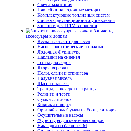
Свечи зажигания
Наклейки на лодочные моторы
Комплектующие топливных систем
Системы дистанционного управления
Запчасти для ПЛМ в наличии
Запчасти,
аксессуары к лодкам
Весла и лопасти для весел
Насосы электрические и ножные
Лодочная Фурнитура
Накладки на сиденья
Тенты для лодок
Якоря, веревки
Полы, слани и стрингера
Надувная мебель
Шасси и колеса
Транцы, Накладки на транцы
Релинги и тарги
Сумки для лодок
Коврики в лодку
Органайзеры/ Сумки на борт для лодок
Осушительные насосы
Фурнитура для резиновых лодок
Накладки на баллон GM
Сиденья складные, кресла в лодку