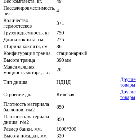
Вес комплекта, кг.
49
Пассажировместимость,
4
чел.
Количество
3+1
гермоотсеков
Грузоподъемность, кг
750
Длина кокпита, см
275
Ширина кокпита, см
86
Конфигурация транца
стационарный
Высота транца
390 мм
Максимальная
20
мощность мотора, л.с.
Другие
Тип днища
НДНД
товары
Другие
Строение дна
Килевая
товары
Плотность материала
850
баллонов, г/м2
Плотность материала
850
днища, г/м2
Размер банки, мм.
1000*300
Высота посадки, мм.
320