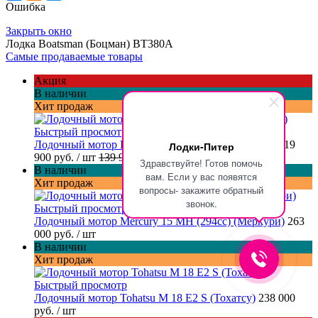
Ошибка
Закрыть окно
Лодка Boatsman (Боцман) BT380A
Самые продаваемые товары
Акция
В наличии
Хит продаж
Быстрый просмотр
Лодочный мотор Parsun T 9.9 PRO BMS (Парсун)
119
Лодки-Питер
900 руб.
/ шт
139 900 руб.
Здравствуйте! Готов помочь
В наличии
вам. Если у вас появятся
Хит продаж
вопросы- закажите обратный
звонок.
Быстрый просмотр
Лодочный мотор Mercury 15 MH (294cc) (Меркури)
263
000 руб.
/ шт
В наличии
Хит продаж
Быстрый просмотр
Лодочный мотор Tohatsu M 18 E2 S (Тохатсу)
238 000
руб.
/ шт