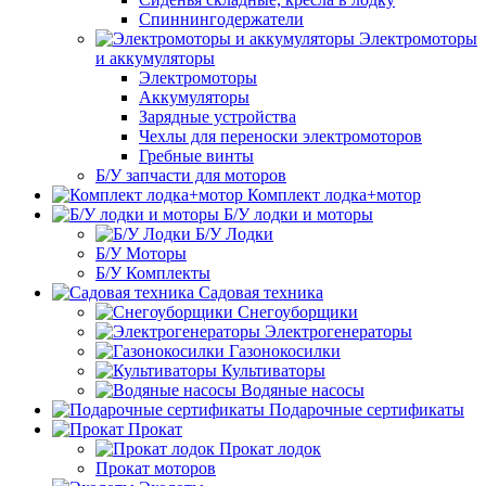
Спиннингодержатели
Электромоторы
и аккумуляторы
Электромоторы
Аккумуляторы
Зарядные устройства
Чехлы для переноски электромоторов
Гребные винты
Б/У запчасти для моторов
Комплект лодка+мотор
Б/У лодки и моторы
Б/У Лодки
Б/У Моторы
Б/У Комплекты
Садовая техника
Снегоуборщики
Электрогенераторы
Газонокосилки
Культиваторы
Водяные насосы
Подарочные сертификаты
Прокат
Прокат лодок
Прокат моторов