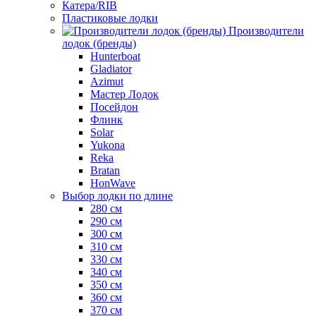
Катера/RIB
Пластиковые лодки
Производители
лодок (бренды)
Hunterboat
Gladiator
Azimut
Мастер Лодок
Посейдон
Флинк
Solar
Yukona
Reka
Bratan
HonWave
Выбор лодки по длине
280 см
290 см
300 см
310 см
330 см
340 см
350 см
360 см
370 см