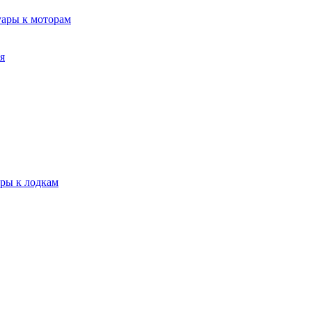
уары к моторам
я
ары к лодкам