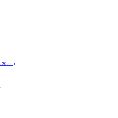
20 л.с.)
е