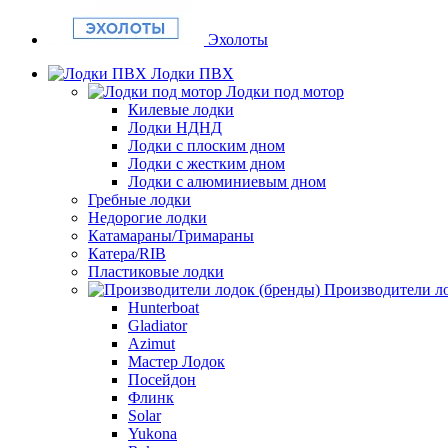
Эхолоты
Лодки ПВХ
Лодки под мотор
Килевые лодки
Лодки НДНД
Лодки с плоским дном
Лодки с жестким дном
Лодки с алюминиевым дном
Гребные лодки
Недорогие лодки
Катамараны/Тримараны
Катера/RIB
Пластиковые лодки
Производители ло
Hunterboat
Gladiator
Azimut
Мастер Лодок
Посейдон
Флинк
Solar
Yukona