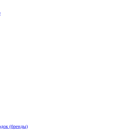
е
док (бренды)