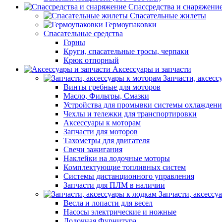
Спассредства и снаряжени
Спасательные жилеты
Гермоупаковки
Спасательные средства
Горны
Круги, спасательные тросы, черпаки
Крюк отпорный
Аксессуары и запчасти
Запчасти, аксесс
Винты гребные для моторов
Масло, Фильтры, Смазки
Устройства для промывки системы охлаждени
Чехлы и тележки для транспортировки
Аксессуары к моторам
Запчасти для моторов
Тахометры для двигателя
Свечи зажигания
Наклейки на лодочные моторы
Комплектующие топливных систем
Системы дистанционного управления
Запчасти для ПЛМ в наличии
Запчасти, аксессу
Весла и лопасти для весел
Насосы электрические и ножные
Лодочная Фурнитура