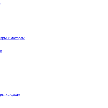
е
уары к моторам
я
ары к лодкам