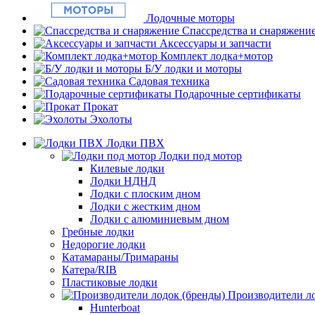
Лодочные моторы
Спассредства и снаряжени
Аксессуары и запчасти
Комплект лодка+мотор
Б/У лодки и моторы
Садовая техника
Подарочные сертификаты
Прокат
Эхолоты
Лодки ПВХ
Лодки под мотор
Килевые лодки
Лодки НДНД
Лодки с плоским дном
Лодки с жестким дном
Лодки с алюминиевым дном
Гребные лодки
Недорогие лодки
Катамараны/Тримараны
Катера/RIB
Пластиковые лодки
Производители ло
Hunterboat