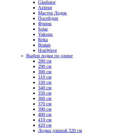
Gladiator
Azimut
Мастер Лодок
Посейдон
Флинк
Solar
Yukona
Reka
Bratan
HonWave
Выбор лодки по длине
280 см
290 см
300 см
310 см
330 см
340 см
350 см
360 см
370 см
390 см
400 см
410 см
420 см
Лодки длиной 320 см