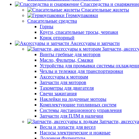
Спассредства и снаряжени
Спасательные жилеты
Гермоупаковки
Спасательные средства
Горны
Круги, спасательные тросы, черпаки
Крюк отпорный
Аксессуары и запчасти
Запчасти, аксесс
Винты гребные для моторов
Масло, Фильтры, Смазки
Устройства для промывки системы охлаждени
Чехлы и тележки для транспортировки
Аксессуары к моторам
Запчасти для моторов
Тахометры для двигателя
Свечи зажигания
Наклейки на лодочные моторы
Комплектующие топливных систем
Системы дистанционного управления
Запчасти для ПЛМ в наличии
Запчасти, аксессу
Весла и лопасти для весел
Насосы электрические и ножные
Лодочная Фурнитура