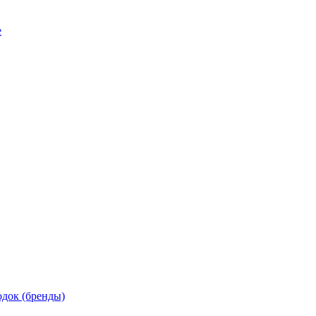
е
док (бренды)