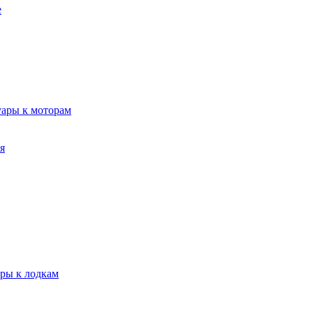
е
уары к моторам
я
ары к лодкам