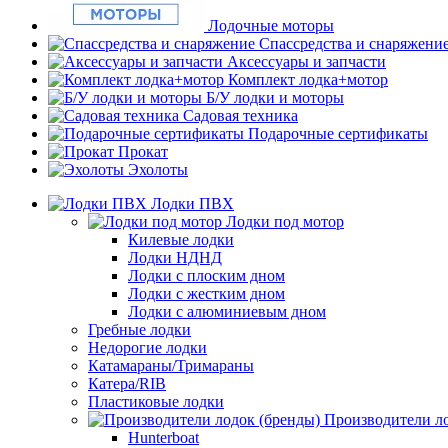
Лодочные моторы
Спассредства и снаряжени
Аксессуары и запчасти
Комплект лодка+мотор
Б/У лодки и моторы
Садовая техника
Подарочные сертификаты
Прокат
Эхолоты
Лодки ПВХ
Лодки под мотор
Килевые лодки
Лодки НДНД
Лодки с плоским дном
Лодки с жестким дном
Лодки с алюминиевым дном
Гребные лодки
Недорогие лодки
Катамараны/Тримараны
Катера/RIB
Пластиковые лодки
Производители ло
Hunterboat