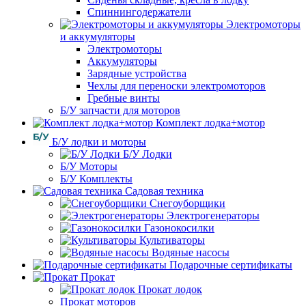
Спиннингодержатели
Электромоторы
и аккумуляторы
Электромоторы
Аккумуляторы
Зарядные устройства
Чехлы для переноски электромоторов
Гребные винты
Б/У запчасти для моторов
Комплект лодка+мотор
Б/У лодки и моторы
Б/У Лодки
Б/У Моторы
Б/У Комплекты
Садовая техника
Снегоуборщики
Электрогенераторы
Газонокосилки
Культиваторы
Водяные насосы
Подарочные сертификаты
Прокат
Прокат лодок
Прокат моторов