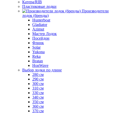
Катера/RIB
Пластиковые лодки
Производители
лодок (бренды)
Hunterboat
Gladiator
Azimut
Мастер Лодок
Посейдон
Флинк
Solar
Yukona
Reka
Bratan
HonWave
Выбор лодки по длине
280 см
290 см
300 см
310 см
330 см
340 см
350 см
360 см
370 см