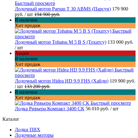
Быстрый просмотр
Лодочный мотор Parsun T 30 ABMS (Парсун)
179 900
руб.
/ шт
194 900 руб.
В наличии
Хит продаж
Быстрый
просмотр
Лодочный мотор Tohatsu M 5 B S (Тохатсу)
133 000 руб.
/ шт
Акция
В наличии
Хит продаж
Быстрый
просмотр
Лодочный мотор Hidea HD 9.9 FHS (Хайди)
119 900 руб.
/ шт
133 200 руб.
В наличии
Хит продаж
Быстрый просмотр
Лодка Ривьера Компакт 3400 СК
56 010 руб.
/ шт
Каталог
Лодки ПВХ
Лодочные моторы