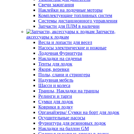
Свечи зажигания
Наклейки на лодочные моторы
Комплектующие топливных систем
Системы дистанционного управления
Запчасти для ПЛМ в наличии
Запчасти,
аксессуары к лодкам
Весла и лопасти для весел
Насосы электрические и ножные
Лодочная Фурнитура
Накладки на сиденья
Тенты для лодок
Якоря, веревки
Полы, слани и стрингера
Надувная мебель
Шасси и колеса
Транцы, Накладки на транцы
Релинги и тарги
Сумки для лодок
Коврики в лодку
Органайзеры/ Сумки на борт для лодок
Осушительные насосы
Фурнитура для резиновых лодок
Накладки на баллон GM
Сиденья складные, кресла в лодку