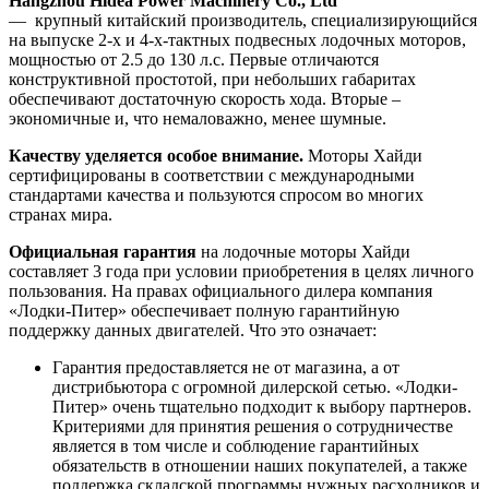
Hangzhou Hidea Power Machinery Co., Ltd
— крупный китайский производитель, специализирующийся
на выпуске 2-х и 4-х-тактных подвесных лодочных моторов,
мощностью от 2.5 до 130 л.с. Первые отличаются
конструктивной простотой, при небольших габаритах
обеспечивают достаточную скорость хода. Вторые –
экономичные и, что немаловажно, менее шумные.
Качеству уделяется особое внимание.
Моторы Хайди
сертифицированы в соответствии с международными
стандартами качества и пользуются спросом во многих
странах мира.
Официальная гарантия
на лодочные моторы Хайди
составляет 3 года при условии приобретения в целях личного
пользования. На правах официального дилера компания
«Лодки-Питер» обеспечивает полную гарантийную
поддержку данных двигателей. Что это означает:
Гарантия предоставляется не от магазина, а от
дистрибьютора с огромной дилерской сетью. «Лодки-
Питер» очень тщательно подходит к выбору партнеров.
Критериями для принятия решения о сотрудничестве
является в том числе и соблюдение гарантийных
обязательств в отношении наших покупателей, а также
поддержка складской программы нужных расходников и