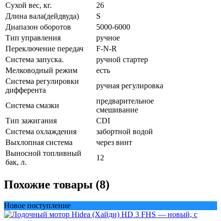
Сухой вес, кг.
26
Длина вала(дейдвуда)
S
Диапазон оборотов
5000-6000
Тип управления
ручное
Переключение передач
F-N-R
Система запуска.
ручной стартер
Мелководный режим
есть
Система регулировки
ручная регулировка
дифферента
предварительное
Система смазки
смешивание
Тип зажигания
CDI
Система охлаждения
забортной водой
Выхлопная система
через винт
Выносной топливный
12
бак, л.
Похожие товары (8)
Новое поступление