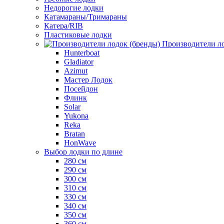
Недорогие лодки
Катамараны/Тримараны
Катера/RIB
Пластиковые лодки
Производители ло
Hunterboat
Gladiator
Azimut
Мастер Лодок
Посейдон
Флинк
Solar
Yukona
Reka
Bratan
HonWave
Выбор лодки по длине
280 см
290 см
300 см
310 см
330 см
340 см
350 см
360 см