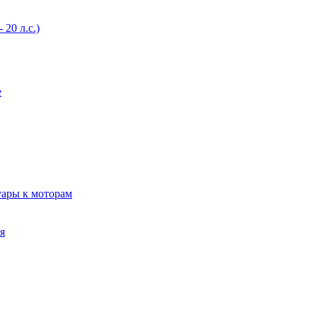
20 л.с.)
е
уары к моторам
я