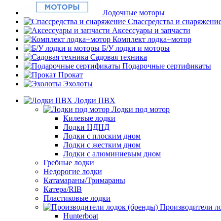
Лодочные моторы
Спассредства и снаряжени
Аксессуары и запчасти
Комплект лодка+мотор
Б/У лодки и моторы
Садовая техника
Подарочные сертификаты
Прокат
Эхолоты
Лодки ПВХ
Лодки под мотор
Килевые лодки
Лодки НДНД
Лодки с плоским дном
Лодки с жестким дном
Лодки с алюминиевым дном
Гребные лодки
Недорогие лодки
Катамараны/Тримараны
Катера/RIB
Пластиковые лодки
Производители ло
Hunterboat