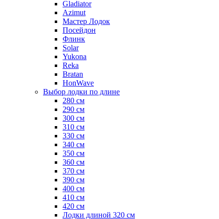
Gladiator
Azimut
Мастер Лодок
Посейдон
Флинк
Solar
Yukona
Reka
Bratan
HonWave
Выбор лодки по длине
280 см
290 см
300 см
310 см
330 см
340 см
350 см
360 см
370 см
390 см
400 см
410 см
420 см
Лодки длиной 320 см