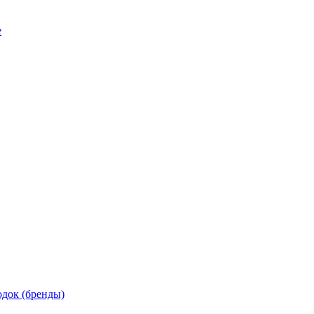
е
док (бренды)