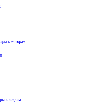
е
уары к моторам
я
ары к лодкам