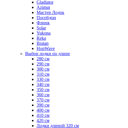
Gladiator
Azimut
Мастер Лодок
Посейдон
Флинк
Solar
Yukona
Reka
Bratan
HonWave
Выбор лодки по длине
280 см
290 см
300 см
310 см
330 см
340 см
350 см
360 см
370 см
390 см
400 см
410 см
420 см
Лодки длиной 320 см