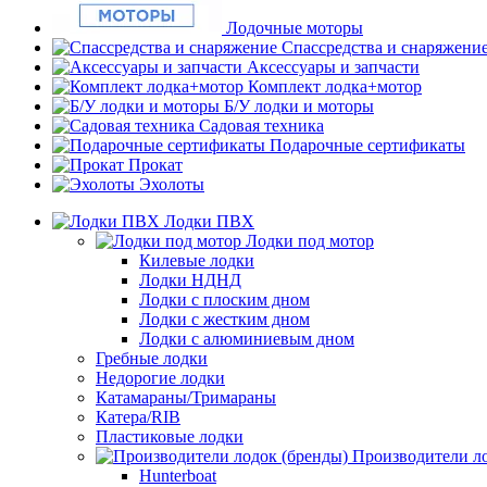
Лодочные моторы
Спассредства и снаряжени
Аксессуары и запчасти
Комплект лодка+мотор
Б/У лодки и моторы
Садовая техника
Подарочные сертификаты
Прокат
Эхолоты
Лодки ПВХ
Лодки под мотор
Килевые лодки
Лодки НДНД
Лодки с плоским дном
Лодки с жестким дном
Лодки с алюминиевым дном
Гребные лодки
Недорогие лодки
Катамараны/Тримараны
Катера/RIB
Пластиковые лодки
Производители ло
Hunterboat