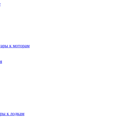
е
уары к моторам
я
ары к лодкам