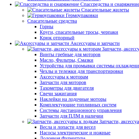
Спассредства и снаряжени
Спасательные жилеты
Гермоупаковки
Спасательные средства
Горны
Круги, спасательные тросы, черпаки
Крюк отпорный
Аксессуары и запчасти
Запчасти, аксесс
Винты гребные для моторов
Масло, Фильтры, Смазки
Устройства для промывки системы охлаждени
Чехлы и тележки для транспортировки
Аксессуары к моторам
Запчасти для моторов
Тахометры для двигателя
Свечи зажигания
Наклейки на лодочные моторы
Комплектующие топливных систем
Системы дистанционного управления
Запчасти для ПЛМ в наличии
Запчасти, аксессу
Весла и лопасти для весел
Насосы электрические и ножные
Лодочная Фурнитура