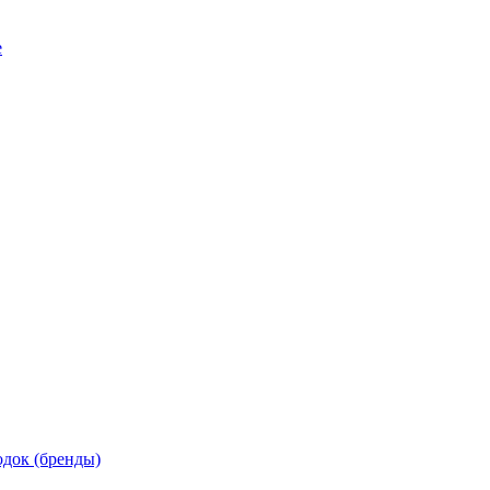
е
док (бренды)