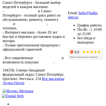
Санкт-Петербурге - большой выбор
моделей в каждом магазине.
+7 (812) 317-22-93
-
2 сервисных центра
в Санкт-
Email:
hello@lodki-
Петербурге - полный цикл работ по
piter.ru
обслуживанию, ремонту, тюнингу
лодок
и
лодочных моторов
,
прокат
График работы
техники,
trade-in.
Пн-Вс : с 10:00
- Интернет-магазин - более 20 лет
до 21:00
быстро и бережно доставляем лодки и
без обеда и
моторы
по всей России.
выходных
- Только оригинальная продукция с
официальной гарантией
от
производителя.
- Все современные
способы оплаты
и
возможность покупки
в кредит
.
194358, Северо-Западный
федеральный округ, Санкт-Петербург,
проспект Энгельса, 154
Все магазины
Лодки-Питер