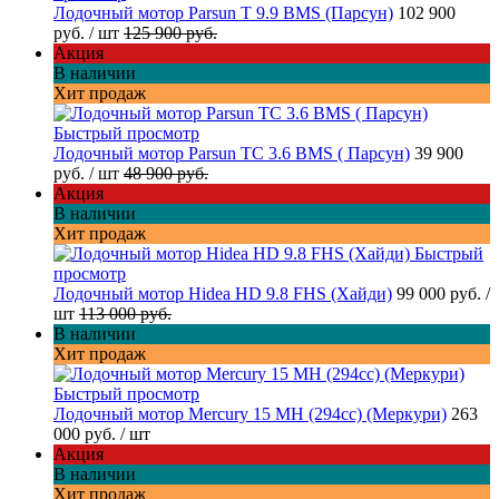
Лодочный мотор Parsun T 9.9 BMS (Парсун)
102 900
руб.
/ шт
125 900 руб.
Акция
В наличии
Хит продаж
Быстрый просмотр
Лодочный мотор Parsun TC 3.6 BMS ( Парсун)
39 900
руб.
/ шт
48 900 руб.
Акция
В наличии
Хит продаж
Быстрый
просмотр
Лодочный мотор Hidea HD 9.8 FHS (Хайди)
99 000 руб.
/
шт
113 000 руб.
В наличии
Хит продаж
Быстрый просмотр
Лодочный мотор Mercury 15 MH (294cc) (Меркури)
263
000 руб.
/ шт
Акция
В наличии
Хит продаж