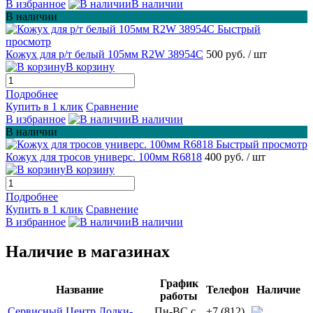
В избранное
В наличии
В наличии
Быстрый
просмотр
Кожух для р/т белый 105мм R2W 38954C
500 руб.
/ шт
В корзину
Подробнее
Купить в 1 клик
Сравнение
В избранное
В наличии
В наличии
Быстрый просмотр
Кожух для тросов универс. 100мм R6818
400 руб.
/ шт
В корзину
Подробнее
Купить в 1 клик
Сравнение
В избранное
В наличии
Наличие в магазинах
График
Название
Телефон
Наличие
работы
Сервисный Центр Лодки-
Пн-ВС с
+7 (812)