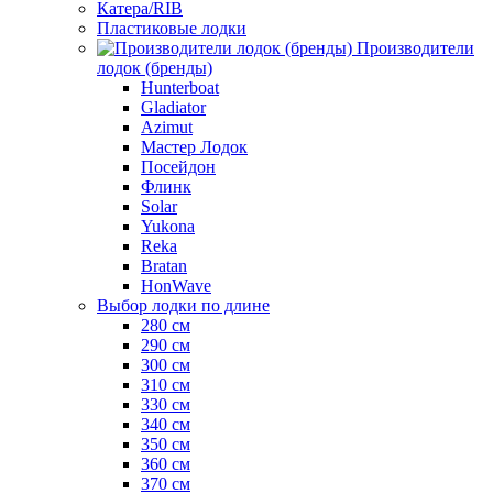
Катера/RIB
Пластиковые лодки
Производители
лодок (бренды)
Hunterboat
Gladiator
Azimut
Мастер Лодок
Посейдон
Флинк
Solar
Yukona
Reka
Bratan
HonWave
Выбор лодки по длине
280 см
290 см
300 см
310 см
330 см
340 см
350 см
360 см
370 см