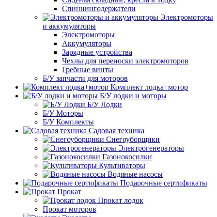
Спиннингодержатели
Электромоторы
и аккумуляторы
Электромоторы
Аккумуляторы
Зарядные устройства
Чехлы для переноски электромоторов
Гребные винты
Б/У запчасти для моторов
Комплект лодка+мотор
Б/У лодки и моторы
Б/У Лодки
Б/У Моторы
Б/У Комплекты
Садовая техника
Снегоуборщики
Электрогенераторы
Газонокосилки
Культиваторы
Водяные насосы
Подарочные сертификаты
Прокат
Прокат лодок
Прокат моторов