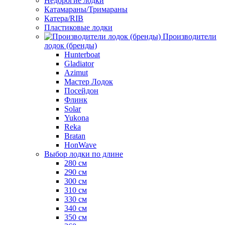
Недорогие лодки
Катамараны/Тримараны
Катера/RIB
Пластиковые лодки
Производители
лодок (бренды)
Hunterboat
Gladiator
Azimut
Мастер Лодок
Посейдон
Флинк
Solar
Yukona
Reka
Bratan
HonWave
Выбор лодки по длине
280 см
290 см
300 см
310 см
330 см
340 см
350 см