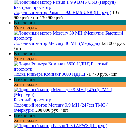
Быстрый просмотр
Лодочный мотор Parsun T 9.9 BMS USB (Парсун)
105
900 руб.
/ шт
130 900 руб.
В наличии
Хит продаж
Быстрый
просмотр
Лодочный мотор Mercury 30 MH (Меркури)
328 000 руб.
/ шт
В наличии
Хит продаж
Быстрый
просмотр
Лодка Ривьера Компакт 3600 НДНД
71 770 руб.
/ шт
В наличии
Хит продаж
Быстрый просмотр
Лодочный мотор Mercury 9.9 МН (247cc) TMC (
(Меркури)
208 000 руб.
/ шт
В наличии
Хит продаж