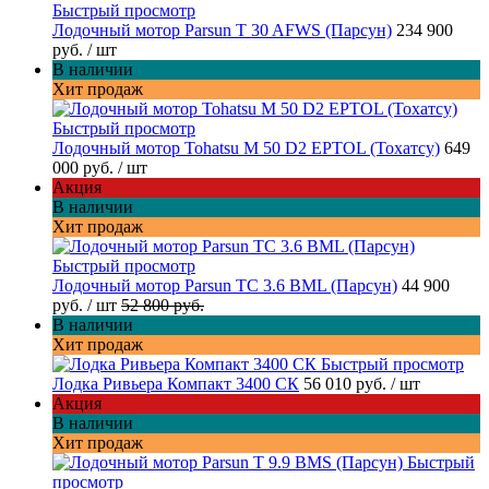
Быстрый просмотр
Лодочный мотор Parsun T 30 AFWS (Парсун)
234 900
руб.
/ шт
В наличии
Хит продаж
Быстрый просмотр
Лодочный мотор Tohatsu M 50 D2 EPTOL (Тохатсу)
649
000 руб.
/ шт
Акция
В наличии
Хит продаж
Быстрый просмотр
Лодочный мотор Parsun TC 3.6 BML (Парсун)
44 900
руб.
/ шт
52 800 руб.
В наличии
Хит продаж
Быстрый просмотр
Лодка Ривьера Компакт 3400 СК
56 010 руб.
/ шт
Акция
В наличии
Хит продаж
Быстрый
просмотр