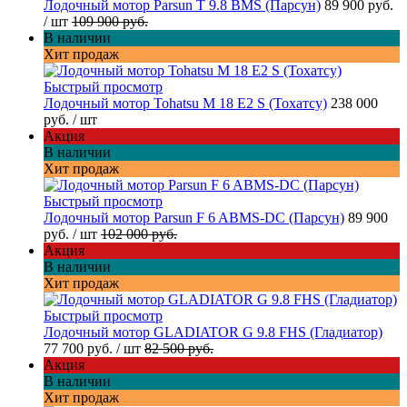
Лодочный мотор Parsun T 9.8 BMS (Парсун)
89 900 руб.
/ шт
109 900 руб.
В наличии
Хит продаж
Быстрый просмотр
Лодочный мотор Tohatsu M 18 E2 S (Тохатсу)
238 000
руб.
/ шт
Акция
В наличии
Хит продаж
Быстрый просмотр
Лодочный мотор Parsun F 6 ABMS-DC (Парсун)
89 900
руб.
/ шт
102 000 руб.
Акция
В наличии
Хит продаж
Быстрый просмотр
Лодочный мотор GLADIATOR G 9.8 FHS (Гладиатор)
77 700 руб.
/ шт
82 500 руб.
Акция
В наличии
Хит продаж