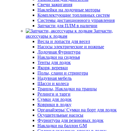
Свечи зажигания
Наклейки на лодочные моторы
Комплектующие топливных систем
Системы дистанционного управления
Запчасти для ПЛМ в наличии
Запчасти,
аксессуары к лодкам
Весла и лопасти для весел
Насосы электрические и ножные
Лодочная Фурнитура
Накладки на сиденья
Тенты для лодок
Якоря, веревки
Полы, слани и стрингера
Надувная мебель
Шасси и колеса
Транцы, Накладки на транцы
Релинги и тарги
Сумки для лодок
Коврики в лодку
Органайзеры/ Сумки на борт для лодок
Осушительные насосы
Фурнитура для резиновых лодок
Накладки на баллон GM
Сиденья складные, кресла в лодку