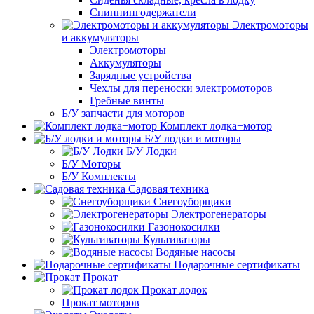
Спиннингодержатели
Электромоторы
и аккумуляторы
Электромоторы
Аккумуляторы
Зарядные устройства
Чехлы для переноски электромоторов
Гребные винты
Б/У запчасти для моторов
Комплект лодка+мотор
Б/У лодки и моторы
Б/У Лодки
Б/У Моторы
Б/У Комплекты
Садовая техника
Снегоуборщики
Электрогенераторы
Газонокосилки
Культиваторы
Водяные насосы
Подарочные сертификаты
Прокат
Прокат лодок
Прокат моторов