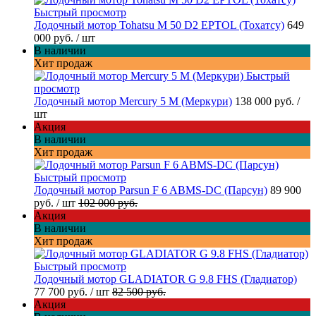
Быстрый просмотр
Лодочный мотор Tohatsu M 50 D2 EPTOL (Тохатсу)
649
000 руб.
/ шт
В наличии
Хит продаж
Быстрый
просмотр
Лодочный мотор Mercury 5 M (Меркури)
138 000 руб.
/
шт
Акция
В наличии
Хит продаж
Быстрый просмотр
Лодочный мотор Parsun F 6 ABMS-DC (Парсун)
89 900
руб.
/ шт
102 000 руб.
Акция
В наличии
Хит продаж
Быстрый просмотр
Лодочный мотор GLADIATOR G 9.8 FHS (Гладиатор)
77 700 руб.
/ шт
82 500 руб.
Акция