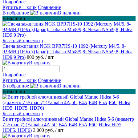
Подробнее
Купить в 1 клик
Сравнение
В избранное
В наличии
В наличии
Быстрый просмотр
Свеча зажигания NGK BPR7HS-10 1092 (Mercury M4/5, 8-
9,9MH (169cc) (Japan); Tohatsu M5/8/9,8; Nissan NS5/9,8; Hidea
HD9,9 Pro)
800 руб.
/ шт
В корзину
Подробнее
Купить в 1 клик
Сравнение
В избранное
В наличии
В наличии
Быстрый просмотр
Винт гребной алюминиевый Global Marine Hidea 5-6 (диаметр
7 ½ шаг 7) (Yamaha 4A,5C,F4A,F4B,F5A,F6C;Hidea HD5,
HDF5, HDF6)
3 000 руб.
/ шт
В корзину