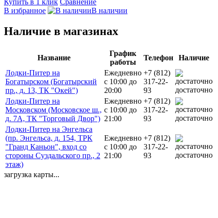
Купить в 1 клик
Сравнение
В избранное
В наличии
Наличие в магазинах
График
Название
Телефон
Наличие
работы
Лодки-Питер на
Ежедневно
+7 (812)
Богатырском (Богатырский
с 10:00 до
317-22-
достаточно
пр., д. 13, ТК "Окей")
20:00
93
Лодки-Питер на
Ежедневно
+7 (812)
Московском (Московское ш.,
с 10:00 до
317-22-
достаточно
д. 7А, ТК "Торговый Двор")
21:00
93
Лодки-Питер на Энгельса
(пр. Энгельса, д. 154, ТРК
Ежедневно
+7 (812)
"Гранд Каньон", вход со
с 10:00 до
317-22-
достаточно
стороны Суздальского пр., 2
21:00
93
этаж)
загрузка карты...