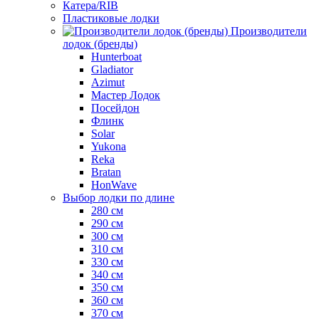
Катера/RIB
Пластиковые лодки
Производители
лодок (бренды)
Hunterboat
Gladiator
Azimut
Мастер Лодок
Посейдон
Флинк
Solar
Yukona
Reka
Bratan
HonWave
Выбор лодки по длине
280 см
290 см
300 см
310 см
330 см
340 см
350 см
360 см
370 см