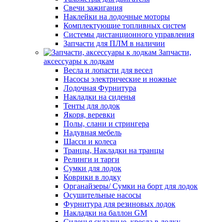
Свечи зажигания
Наклейки на лодочные моторы
Комплектующие топливных систем
Системы дистанционного управления
Запчасти для ПЛМ в наличии
Запчасти,
аксессуары к лодкам
Весла и лопасти для весел
Насосы электрические и ножные
Лодочная Фурнитура
Накладки на сиденья
Тенты для лодок
Якоря, веревки
Полы, слани и стрингера
Надувная мебель
Шасси и колеса
Транцы, Накладки на транцы
Релинги и тарги
Сумки для лодок
Коврики в лодку
Органайзеры/ Сумки на борт для лодок
Осушительные насосы
Фурнитура для резиновых лодок
Накладки на баллон GM
Сиденья складные, кресла в лодку