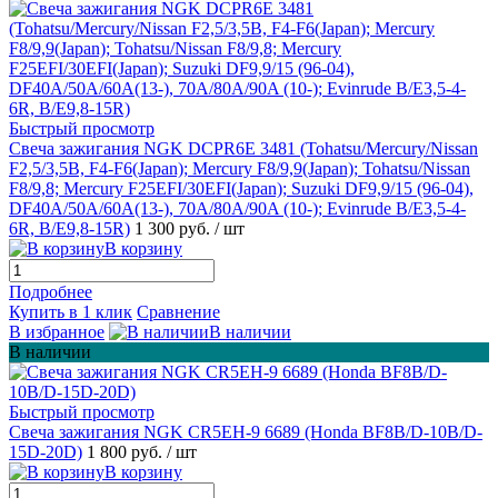
Быстрый просмотр
Свеча зажигания NGK DCPR6E 3481 (Tohatsu/Mercury/Nissan
F2,5/3,5B, F4-F6(Japan); Mercury F8/9,9(Japan); Tohatsu/Nissan
F8/9,8; Mercury F25EFI/30EFI(Japan); Suzuki DF9,9/15 (96-04),
DF40A/50A/60A(13-), 70A/80A/90A (10-); Evinrude B/E3,5-4-
6R, B/E9,8-15R)
1 300 руб.
/ шт
В корзину
Подробнее
Купить в 1 клик
Сравнение
В избранное
В наличии
В наличии
Быстрый просмотр
Свеча зажигания NGK CR5EH-9 6689 (Honda BF8B/D-10B/D-
15D-20D)
1 800 руб.
/ шт
В корзину