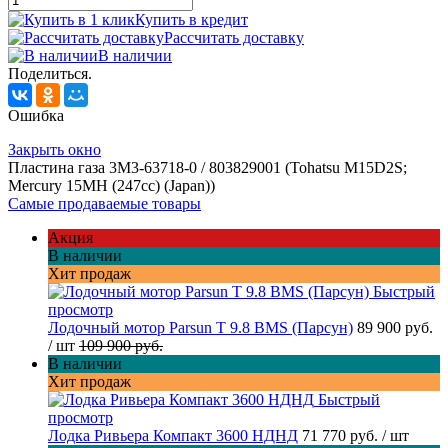
Купить в кредит
Рассчитать доставку
В наличии
Поделиться.
Ошибка
Закрыть окно
Пластина газа 3М3-63718-0 / 803829001 (Tohatsu M15D2S;
Mercury 15MH (247cc) (Japan))
Самые продаваемые товары
Акция
В наличии
Хит продаж
Быстрый
просмотр
Лодочный мотор Parsun T 9.8 BMS (Парсун)
89 900 руб.
/ шт
109 900 руб.
В наличии
Хит продаж
Быстрый
просмотр
Лодка Ривьера Компакт 3600 НДНД
71 770 руб.
/ шт