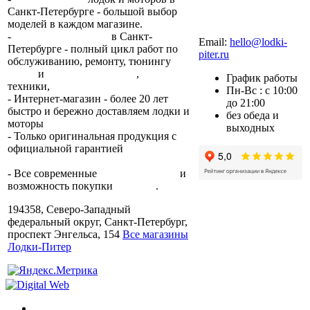
Санкт-Петербурге - большой выбор
моделей в каждом магазине.
+7 (812) 317-22-93
-
2 сервисных центра
в Санкт-
Email:
hello@lodki-
Петербурге - полный цикл работ по
piter.ru
обслуживанию, ремонту, тюнингу
лодок
и
лодочных моторов
,
прокат
График работы
техники,
trade-in.
Пн-Вс : с 10:00
- Интернет-магазин - более 20 лет
до 21:00
быстро и бережно доставляем лодки и
без обеда и
моторы
по всей России.
выходных
- Только оригинальная продукция с
официальной гарантией
от
производителя.
- Все современные
способы оплаты
и
возможность покупки
в кредит
.
194358, Северо-Западный
федеральный округ, Санкт-Петербург,
проспект Энгельса, 154
Все магазины
Лодки-Питер