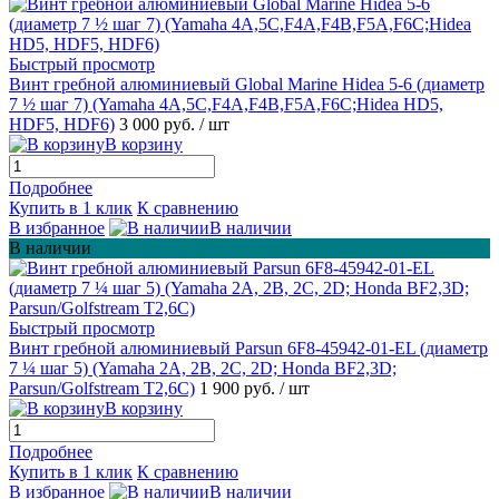
Быстрый просмотр
Винт гребной алюминиевый Global Marine Hidea 5-6 (диаметр
7 ½ шаг 7) (Yamaha 4A,5C,F4A,F4B,F5A,F6C;Hidea HD5,
HDF5, HDF6)
3 000 руб.
/ шт
В корзину
Подробнее
Купить в 1 клик
К сравнению
В избранное
В наличии
В наличии
Быстрый просмотр
Винт гребной алюминиевый Parsun 6F8-45942-01-EL (диаметр
7 ¼ шаг 5) (Yamaha 2A, 2B, 2C, 2D; Honda BF2,3D;
Parsun/Golfstream T2,6C)
1 900 руб.
/ шт
В корзину
Подробнее
Купить в 1 клик
К сравнению
В избранное
В наличии