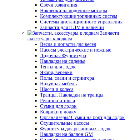
Свечи зажигания
Наклейки на лодочные моторы
Комплектующие топливных систем
Системы дистанционного управления
Запчасти для ПЛМ в наличии
Запчасти,
аксессуары к лодкам
Весла и лопасти для весел
Насосы электрические и ножные
Лодочная Фурнитура
Накладки на сиденья
Тенты для лодок
Якоря, веревки
Полы, слани и стрингера
Надувная мебель
Шасси и колеса
Транцы, Накладки на транцы
Релинги и тарги
Сумки для лодок
Коврики в лодку
Органайзеры/ Сумки на борт для лодок
Осушительные насосы
Фурнитура для резиновых лодок
Накладки на баллон GM
Сиденья складные, кресла в лодку