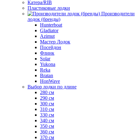
Катера/RIB
Пластиковые лодки
Производители
лодок (бренды)
Hunterboat
Gladiator
Azimut
Мастер Лодок
Посейдон
Флинк
Solar
Yukona
Reka
Bratan
HonWave
Выбор лодки по длине
280 см
290 см
300 см
310 см
330 см
340 см
350 см
360 см
370 см