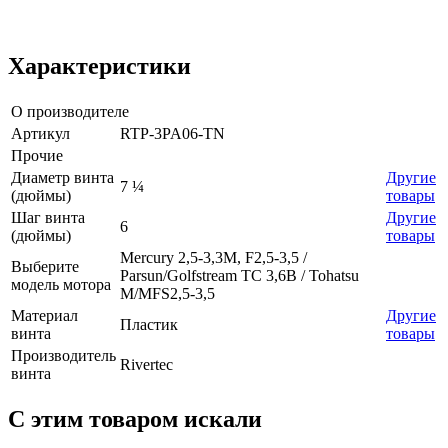
Характеристики
О производителе
Артикул
RTP-3PA06-TN
Прочие
Диаметр винта
Другие
7 ¼
(дюймы)
товары
Шаг винта
Другие
6
(дюймы)
товары
Mercury 2,5-3,3M, F2,5-3,5 /
Выберите
Parsun/Golfstream TC 3,6B / Tohatsu
модель мотора
M/MFS2,5-3,5
Материал
Другие
Пластик
винта
товары
Производитель
Rivertec
винта
C этим товаром искали