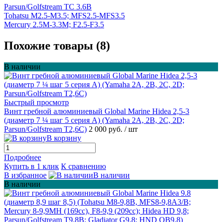
Parsun/Golfstream TC 3.6B
Tohatsu M2.5-M3.5; MFS2.5-MFS3.5
Mercury 2.5M-3.3M; F2.5-F3.5
Похожие товары (8)
В наличии
Быстрый просмотр
Винт гребной алюминиевый Global Marine Hidea 2,5-3
(диаметр 7 ¼ шаг 5 серия А) (Yamaha 2A, 2B, 2C, 2D;
Parsun/Golfstream T2,6C)
2 000 руб.
/ шт
В корзину
Подробнее
Купить в 1 клик
К сравнению
В избранное
В наличии
В наличии