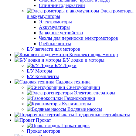
Спиннингодержатели
Электромоторы
и аккумуляторы
Электромоторы
Аккумуляторы
Зарядные устройства
Чехлы для переноски электромоторов
Гребные винты
Б/У запчасти для моторов
Комплект лодка+мотор
Б/У лодки и моторы
Б/У Лодки
Б/У Моторы
Б/У Комплекты
Садовая техника
Снегоуборщики
Электрогенераторы
Газонокосилки
Культиваторы
Водяные насосы
Подарочные сертификаты
Прокат
Прокат лодок
Прокат моторов