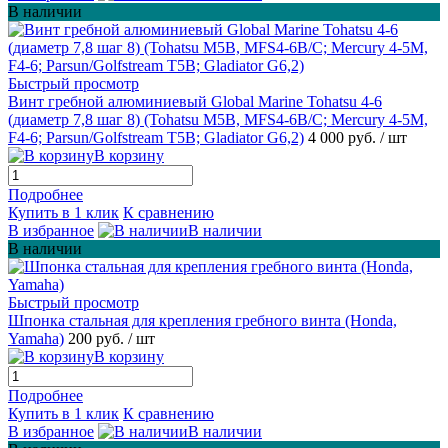
В наличии
Быстрый просмотр
Винт гребной алюминиевый Global Marine Tohatsu 4-6
(диаметр 7,8 шаг 8) (Tohatsu M5В, MFS4-6B/C; Mercury 4-5M,
F4-6; Parsun/Golfstream T5B; Gladiator G6,2)
4 000 руб.
/ шт
В корзину
Подробнее
Купить в 1 клик
К сравнению
В избранное
В наличии
В наличии
Быстрый просмотр
Шпонка стальная для крепления гребного винта (Hondа,
Yamahа)
200 руб.
/ шт
В корзину
Подробнее
Купить в 1 клик
К сравнению
В избранное
В наличии