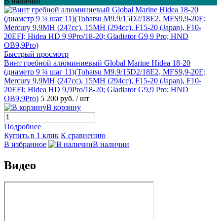
В наличии
Быстрый просмотр
Винт гребной алюминиевый Global Marine Hidea 18-20
(диаметр 9 ¼ шаг 11)(Tohatsu M9.9/15D2/18E2, MFS9,9-20E;
Mercury 9,9MH (247cc), 15MH (294cc), F15-20 (Japan), F10-
20EFI; Hidea HD 9,9Pro/18-20; Gladiator G9,9 Pro; HND
OB9,9Pro)
5 200 руб.
/ шт
В корзину
Подробнее
Купить в 1 клик
К сравнению
В избранное
В наличии
Видео