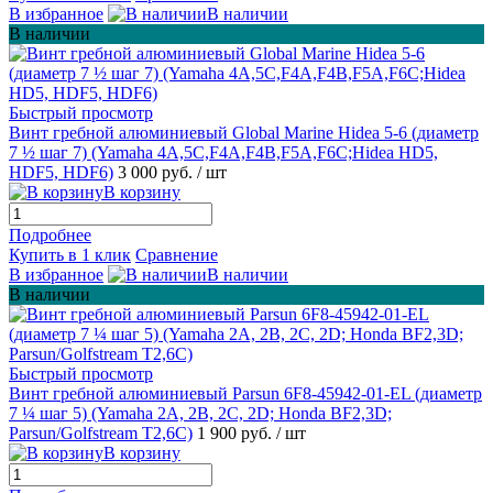
В избранное
В наличии
В наличии
Быстрый просмотр
Винт гребной алюминиевый Global Marine Hidea 5-6 (диаметр
7 ½ шаг 7) (Yamaha 4A,5C,F4A,F4B,F5A,F6C;Hidea HD5,
HDF5, HDF6)
3 000 руб.
/ шт
В корзину
Подробнее
Купить в 1 клик
Сравнение
В избранное
В наличии
В наличии
Быстрый просмотр
Винт гребной алюминиевый Parsun 6F8-45942-01-EL (диаметр
7 ¼ шаг 5) (Yamaha 2A, 2B, 2C, 2D; Honda BF2,3D;
Parsun/Golfstream T2,6C)
1 900 руб.
/ шт
В корзину