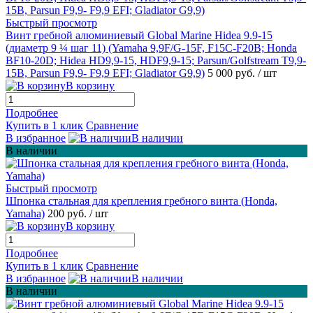
Быстрый просмотр
Винт гребной алюминиевый Global Marine Hidea 9.9-15
(диаметр 9 ¼ шаг 11) (Yamaha 9,9F/G-15F, F15C-F20B; Honda
BF10-20D; Hidea HD9,9-15, HDF9,9-15; Parsun/Golfstream T9,9-
15B, Parsun F9,9- F9,9 EFI; Gladiator G9,9)
5 000 руб.
/ шт
В корзину
Подробнее
Купить в 1 клик
Сравнение
В избранное
В наличии
В наличии
Быстрый просмотр
Шпонка стальная для крепления гребного винта (Hondа,
Yamahа)
200 руб.
/ шт
В корзину
Подробнее
Купить в 1 клик
Сравнение
В избранное
В наличии
В наличии