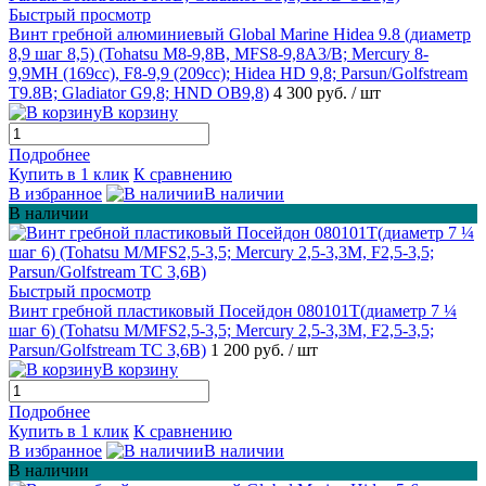
Быстрый просмотр
Винт гребной алюминиевый Global Marine Hidea 9.8 (диаметр
8,9 шаг 8,5) (Tohatsu M8-9,8B, MFS8-9,8A3/B; Mercury 8-
9,9MH (169cc), F8-9,9 (209cc); Hidea HD 9,8; Parsun/Golfstream
T9.8B; Gladiator G9,8; HND OB9,8)
4 300 руб.
/ шт
В корзину
Подробнее
Купить в 1 клик
К сравнению
В избранное
В наличии
В наличии
Быстрый просмотр
Винт гребной пластиковый Посейдон 080101Т(диаметр 7 ¼
шаг 6) (Tohatsu M/MFS2,5-3,5; Mercury 2,5-3,3M, F2,5-3,5;
Parsun/Golfstream TC 3,6B)
1 200 руб.
/ шт
В корзину
Подробнее
Купить в 1 клик
К сравнению
В избранное
В наличии
В наличии