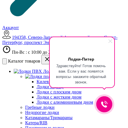
Аккаунт
194358, Северо-Западный федеральный округ, Санкт-
Петербург, проспект Энгельса, 154
Пн-Вс : с 10:00 до 21:00
Лодки-Питер
Каталог товаров
Здравствуйте! Готов помочь
вам. Если у вас появятся
Лодки ПВХ
вопросы- закажите обратный
Лодки под мотор
Килевые лодки
звонок.
Лодки НДНД
Лодки с плоским дном
Лодки с жестким дном
Лодки с алюминиевым дном
Гребные лодки
Недорогие лодки
Катамараны/Тримараны
Катера/RIB
Пластиковые лодки