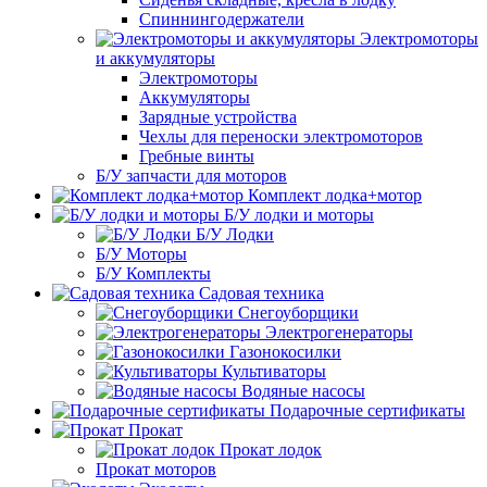
Спиннингодержатели
Электромоторы
и аккумуляторы
Электромоторы
Аккумуляторы
Зарядные устройства
Чехлы для переноски электромоторов
Гребные винты
Б/У запчасти для моторов
Комплект лодка+мотор
Б/У лодки и моторы
Б/У Лодки
Б/У Моторы
Б/У Комплекты
Садовая техника
Снегоуборщики
Электрогенераторы
Газонокосилки
Культиваторы
Водяные насосы
Подарочные сертификаты
Прокат
Прокат лодок
Прокат моторов