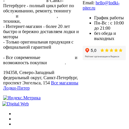
-
2 сервисных центра
в Санкт-
Email:
hello@lodki-
Петербурге - полный цикл работ по
piter.ru
обслуживанию, ремонту, тюнингу
лодок
и
лодочных моторов
,
прокат
График работы
техники,
trade-in.
Пн-Вс : с 10:00
- Интернет-магазин - более 20 лет
до 21:00
быстро и бережно доставляем лодки и
без обеда и
моторы
по всей России.
выходных
- Только оригинальная продукция с
официальной гарантией
от
производителя.
- Все современные
способы оплаты
и
возможность покупки
в кредит
.
194358, Северо-Западный
федеральный округ, Санкт-Петербург,
проспект Энгельса, 154
Все магазины
Лодки-Питер