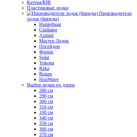
Катера/RIB
Пластиковые лодки
Производители
лодок (бренды)
Hunterboat
Gladiator
Azimut
Мастер Лодок
Посейдон
Флинк
Solar
Yukona
Reka
Bratan
HonWave
Выбор лодки по длине
280 см
290 см
300 см
310 см
330 см
340 см
350 см
360 см
370 см