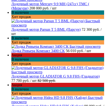
Лодочный мотор Mercury 9.9 МН (247cc) TMC (
(Меркури)
208 000 руб.
/ шт
В наличии
Хит продаж
Быстрый
просмотр
Лодочный мотор Parsun T 5 BML (Парсун)
72 300 руб.
/
шт
В наличии
Хит продаж
Быстрый просмотр
Лодка Ривьера Компакт 3400 СК
56 010 руб.
/ шт
Акция
В наличии
Хит продаж
Быстрый просмотр
Лодочный мотор GLADIATOR G 9.8 FHS (Гладиатор)
77 700 руб.
/ шт
82 500 руб.
Акция
В наличии
Хит продаж
Быстрый
просмотр