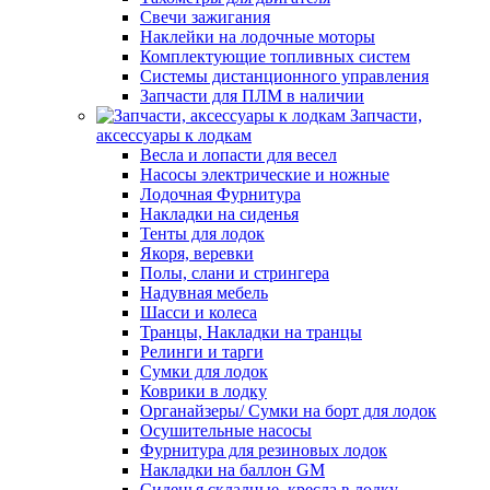
Свечи зажигания
Наклейки на лодочные моторы
Комплектующие топливных систем
Системы дистанционного управления
Запчасти для ПЛМ в наличии
Запчасти,
аксессуары к лодкам
Весла и лопасти для весел
Насосы электрические и ножные
Лодочная Фурнитура
Накладки на сиденья
Тенты для лодок
Якоря, веревки
Полы, слани и стрингера
Надувная мебель
Шасси и колеса
Транцы, Накладки на транцы
Релинги и тарги
Сумки для лодок
Коврики в лодку
Органайзеры/ Сумки на борт для лодок
Осушительные насосы
Фурнитура для резиновых лодок
Накладки на баллон GM
Сиденья складные, кресла в лодку