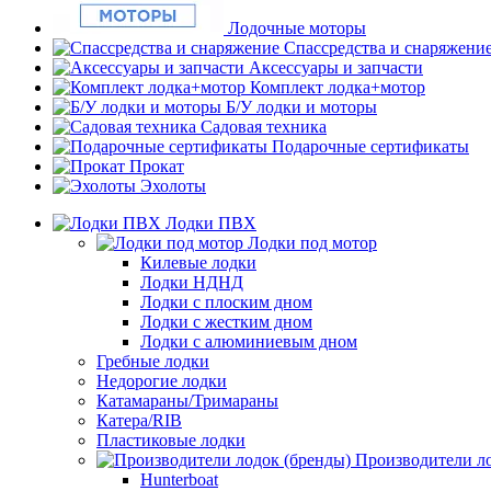
Лодочные моторы
Спассредства и снаряжени
Аксессуары и запчасти
Комплект лодка+мотор
Б/У лодки и моторы
Садовая техника
Подарочные сертификаты
Прокат
Эхолоты
Лодки ПВХ
Лодки под мотор
Килевые лодки
Лодки НДНД
Лодки с плоским дном
Лодки с жестким дном
Лодки с алюминиевым дном
Гребные лодки
Недорогие лодки
Катамараны/Тримараны
Катера/RIB
Пластиковые лодки
Производители ло
Hunterboat