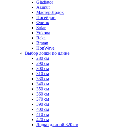
Gladiator
Azimut
Мастер Лодок
Посейдон
Флинк
Solar
Yukona
Reka
Bratan
HonWave
Выбор лодки по длине
280 см
290 см
300 см
310 см
330 см
340 см
350 см
360 см
370 см
390 см
400 см
410 см
420 см
Лодки длиной 320 см