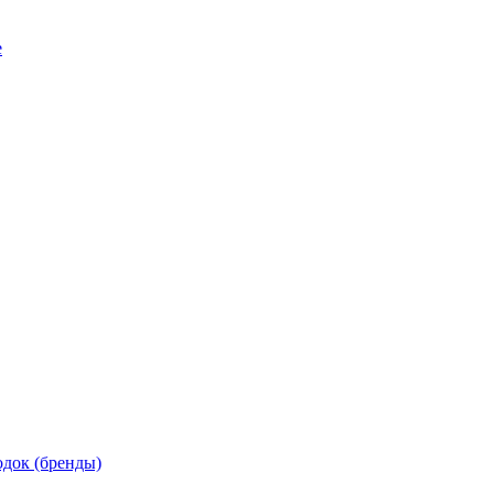
е
док (бренды)