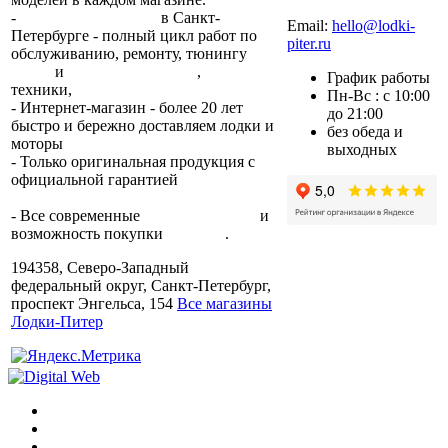
+7 (812) 317-22-93
-
2 сервисных центра
в Санкт-
Email:
hello@lodki-
Петербурге - полный цикл работ по
piter.ru
обслуживанию, ремонту, тюнингу
лодок
и
лодочных моторов
,
прокат
График работы
техники,
trade-in.
Пн-Вс : с 10:00
- Интернет-магазин - более 20 лет
до 21:00
быстро и бережно доставляем лодки и
без обеда и
моторы
по всей России.
выходных
- Только оригинальная продукция с
официальной гарантией
от
производителя.
- Все современные
способы оплаты
и
возможность покупки
в кредит
.
194358, Северо-Западный
федеральный округ, Санкт-Петербург,
проспект Энгельса, 154
Все магазины
Лодки-Питер