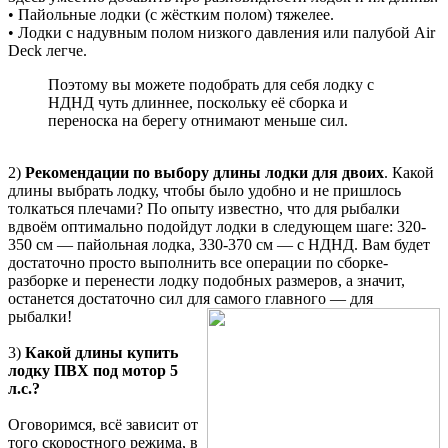
• Пайольные лодки (с жёстким полом) тяжелее.
• Лодки с надувным полом низкого давления или палубой Air
Deck легче.
Поэтому вы можете подобрать для себя лодку с
НДНД чуть длиннее, поскольку её сборка и
переноска на берегу отнимают меньше сил.
2)
Рекомендации по выбору длины лодки для двоих
. Какой
длины выбрать лодку, чтобы было удобно и не пришлось
толкаться плечами? По опыту известно, что для рыбалки
вдвоём оптимально подойдут лодки в следующем шаге: 320-
350 см — пайольная лодка, 330-370 см — с НДНД. Вам будет
достаточно просто выполнить все операции по сборке-
разборке и перенести лодку подобных размеров, а значит,
останется достаточно сил для самого главного — для
рыбалки!
3)
Какой длины купить
лодку ПВХ под мотор 5
л.с.?
Оговоримся, всё зависит от
того скоростного режима, в