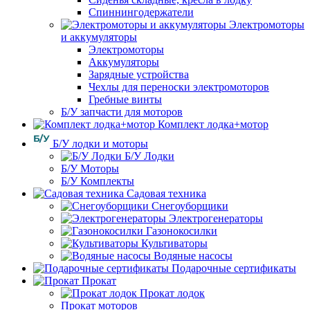
Спиннингодержатели
Электромоторы
и аккумуляторы
Электромоторы
Аккумуляторы
Зарядные устройства
Чехлы для переноски электромоторов
Гребные винты
Б/У запчасти для моторов
Комплект лодка+мотор
Б/У лодки и моторы
Б/У Лодки
Б/У Моторы
Б/У Комплекты
Садовая техника
Снегоуборщики
Электрогенераторы
Газонокосилки
Культиваторы
Водяные насосы
Подарочные сертификаты
Прокат
Прокат лодок
Прокат моторов