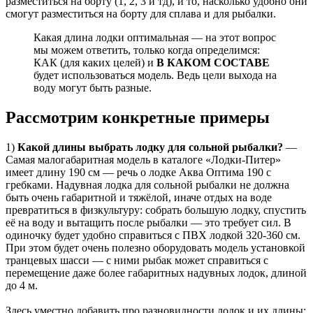
разместиться на борту (1, 2, 3 и тд), и то, насколько удобно они
смогут разместиться на борту для сплава и для рыбалки.
Какая длина лодки оптимальная — на этот вопрос
мы можем ответить, только когда определимся:
КАК (для каких целей) и
В КАКОМ СОСТАВЕ
будет использоваться модель. Ведь цели выхода на
воду могут быть разные.
Рассмотрим конкретные примеры
1)
Какой длины выбрать лодку для сольной рыбалки?
—
Самая малогабаритная модель в каталоге «Лодки-Питер»
имеет длину 190 см — речь о лодке Аква Оптима 190 с
гребками. Надувная лодка для сольной рыбалки не должна
быть очень габаритной и тяжёлой, иначе отдых на воде
превратиться в физкультуру: собрать большую лодку, спустить
её на воду и вытащить после рыбалки — это требует сил. В
одиночку будет удобно справиться с ПВХ лодкой 320-360 см.
При этом будет очень полезно оборудовать модель установкой
транцевых шасси — с ними рыбак может справиться с
перемещение даже более габаритных надувных лодок, длиной
до 4 м.
Здесь уместно добавить про разновидности лодок и их длины: