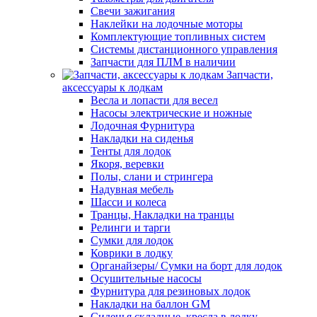
Свечи зажигания
Наклейки на лодочные моторы
Комплектующие топливных систем
Системы дистанционного управления
Запчасти для ПЛМ в наличии
Запчасти,
аксессуары к лодкам
Весла и лопасти для весел
Насосы электрические и ножные
Лодочная Фурнитура
Накладки на сиденья
Тенты для лодок
Якоря, веревки
Полы, слани и стрингера
Надувная мебель
Шасси и колеса
Транцы, Накладки на транцы
Релинги и тарги
Сумки для лодок
Коврики в лодку
Органайзеры/ Сумки на борт для лодок
Осушительные насосы
Фурнитура для резиновых лодок
Накладки на баллон GM
Сиденья складные, кресла в лодку