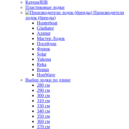
Катера/RIB
Пластиковые лодки
Производители
лодок (бренды)
Hunterboat
Gladiator
Azimut
Мастер Лодок
Посейдон
Флинк
Solar
Yukona
Reka
Bratan
HonWave
Выбор лодки по длине
280 см
290 см
300 см
310 см
330 см
340 см
350 см
360 см
370 см