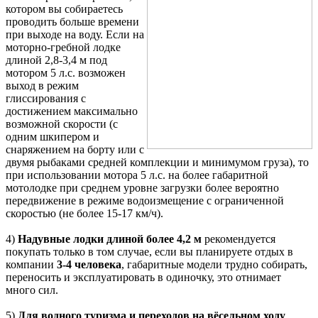
котором вы собираетесь
проводить больше времени
при выходе на воду. Если на
моторно-гребной лодке
длиной 2,8-3,4 м под
мотором 5 л.с. возможен
выход в режим
глиссирования с
достижением максимально
возможной скорости (с
одним шкипером и
снаряжением на борту или с
двумя рыбаками средней комплекции и минимумом груза), то
при использовании мотора 5 л.с. на более габаритной
мотолодке при среднем уровне загрузки более вероятно
передвижение в режиме водоизмещение с ограниченной
скоростью (не более 15-17 км/ч).
4)
Надувные лодки длиной более 4,2 м
рекомендуется
покупать только в том случае, если вы планируете отдых в
компании
3-4 человека
, габаритные модели трудно собирать,
переносить и эксплуатировать в одиночку, это отнимает
много сил.
5)
Для водного туризма и переходов на вёсельном ходу