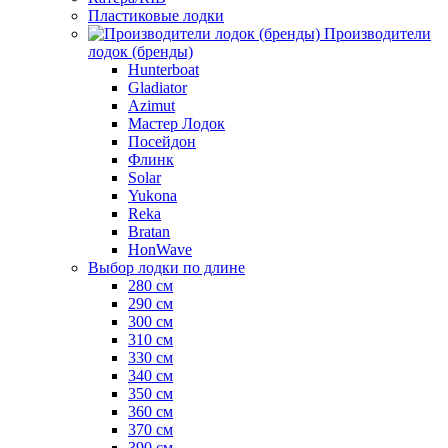
Пластиковые лодки
Производители
лодок (бренды)
Hunterboat
Gladiator
Azimut
Мастер Лодок
Посейдон
Флинк
Solar
Yukona
Reka
Bratan
HonWave
Выбор лодки по длине
280 см
290 см
300 см
310 см
330 см
340 см
350 см
360 см
370 см
390 см