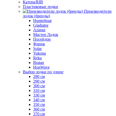
Катера/RIB
Пластиковые лодки
Производители
лодок (бренды)
Hunterboat
Gladiator
Azimut
Мастер Лодок
Посейдон
Флинк
Solar
Yukona
Reka
Bratan
HonWave
Выбор лодки по длине
280 см
290 см
300 см
310 см
330 см
340 см
350 см
360 см
370 см