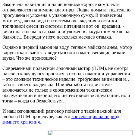
Закончена навигация и наши водномоторные комплекты
отправляются на зимние квартиры. Лодка помыта, тщательно
просушена и уложена в упаковочную сумку. В подвесном
моторе удалены вода из системы охлаждения и остатки
топливной смеси из системы питания и вот он, красавец, -
висит на стоечке в гараже или уложен в аккуратном чехле на
балконе... Впереди у него несколько месяцев отдыха.
Однако в первый выход на воду, теплым майским днем, мотор
вдруг отказывается заводиться или издает звенящие резкие
звуки. Что же произошло?
Современный подвесной лодочный мотор (ПЛМ), не смотря
на свою кажущуюся простоту в использовании и управлении
– это сложное техническое изделие, требующее внимания и…
заботы своего владельца. Причём забота о двигателе
заключается не только в своевременном техническом
обслуживании в период его интенсивной эксплуатации, но и
тогда – когда он бездействует.
И наш сегодняшний разговор пойдёт о такой важной для
любого ПЛМ процедуре, как его
консервация на период
зимнего хранения.