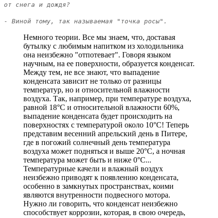
от снега и дождя?
- Виной тому, так называемая "точка росы".
Немного теории. Все мы знаем, что, доставая
бутылку с любимым напитком из холодильника
она неизбежно "отпотевает". Говоря языком
научным, на ее поверхности, образуется конденсат.
Между тем, не все знают, что выпадение
конденсата зависит не только от разницы
температур, но и относительной влажности
воздуха. Так, например, при температуре воздуха,
равной 18°С и относительной влажности 60%,
выпадение конденсата будет происходить на
поверхностях с температурой около 10°С! Теперь
представим весенний апрельский день в Питере,
где в погожий солнечный день температура
воздуха может подняться и выше 20°С, а ночная
температура может быть и ниже 0°С...
Температурные качели и влажный воздух
неизбежно приводят к появлению конденсата,
особенно в замкнутых пространствах, коими
являются внутренности подвесного мотора.
Нужно ли говорить, что конденсат неизбежно
способствует коррозии, которая, в свою очередь,