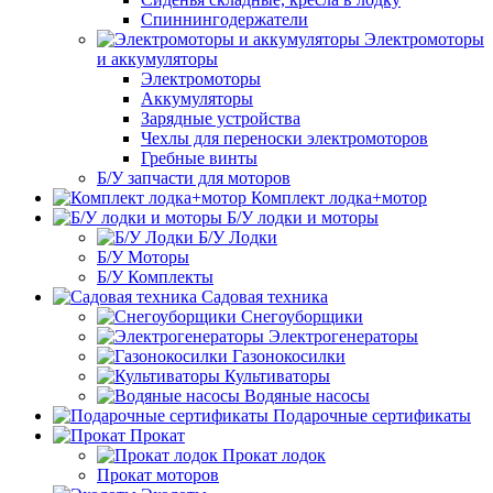
Спиннингодержатели
Электромоторы
и аккумуляторы
Электромоторы
Аккумуляторы
Зарядные устройства
Чехлы для переноски электромоторов
Гребные винты
Б/У запчасти для моторов
Комплект лодка+мотор
Б/У лодки и моторы
Б/У Лодки
Б/У Моторы
Б/У Комплекты
Садовая техника
Снегоуборщики
Электрогенераторы
Газонокосилки
Культиваторы
Водяные насосы
Подарочные сертификаты
Прокат
Прокат лодок
Прокат моторов