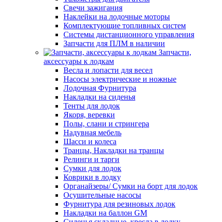
Свечи зажигания
Наклейки на лодочные моторы
Комплектующие топливных систем
Системы дистанционного управления
Запчасти для ПЛМ в наличии
Запчасти,
аксессуары к лодкам
Весла и лопасти для весел
Насосы электрические и ножные
Лодочная Фурнитура
Накладки на сиденья
Тенты для лодок
Якоря, веревки
Полы, слани и стрингера
Надувная мебель
Шасси и колеса
Транцы, Накладки на транцы
Релинги и тарги
Сумки для лодок
Коврики в лодку
Органайзеры/ Сумки на борт для лодок
Осушительные насосы
Фурнитура для резиновых лодок
Накладки на баллон GM
Сиденья складные, кресла в лодку