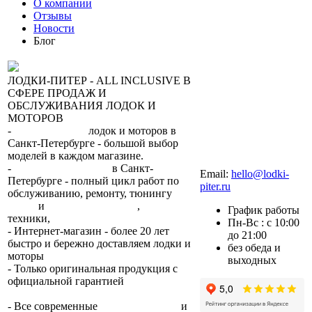
О компании
Отзывы
Новости
Блог
ЛОДКИ-ПИТЕР - ALL INCLUSIVE В
СФЕРЕ ПРОДАЖ И
ОБСЛУЖИВАНИЯ ЛОДОК И
МОТОРОВ
-
сеть магазинов
лодок и моторов в
Санкт-Петербурге - большой выбор
моделей в каждом магазине.
+7 (812) 317-22-93
-
2 сервисных центра
в Санкт-
Email:
hello@lodki-
Петербурге - полный цикл работ по
piter.ru
обслуживанию, ремонту, тюнингу
лодок
и
лодочных моторов
,
прокат
График работы
техники,
trade-in.
Пн-Вс : с 10:00
- Интернет-магазин - более 20 лет
до 21:00
быстро и бережно доставляем лодки и
без обеда и
моторы
по всей России.
выходных
- Только оригинальная продукция с
официальной гарантией
от
производителя.
- Все современные
способы оплаты
и