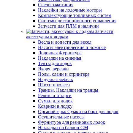
Свечи зажигания
Наклейки на лодочные моторы
Комплектующие топливных систем
Системы дистанционного управления
Запчасти для ПЛМ в наличии
Запчасти,
аксессуары к лодкам
Весла и лопасти для весел
Насосы электрические и ножные
Лодочная Фурнитура
Накладки на сиденья
Тенты для лодок
Якоря, веревки
Полы, слани и стрингера
Надувная мебель
Шасси и колеса
Транцы, Накладки на транцы
Релинги и тарги
Сумки для лодок
Коврики в лодку
Органайзеры/ Сумки на борт для лодок
Осушительные насосы
Фурнитура для резиновых лодок
Накладки на баллон GM
Сиденья складные, кресла в лодку