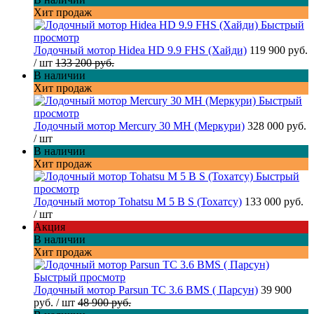
Хит продаж
Быстрый
просмотр
Лодочный мотор Hidea HD 9.9 FHS (Хайди)
119 900 руб.
/ шт
133 200 руб.
В наличии
Хит продаж
Быстрый
просмотр
Лодочный мотор Mercury 30 MH (Меркури)
328 000 руб.
/ шт
В наличии
Хит продаж
Быстрый
просмотр
Лодочный мотор Tohatsu M 5 B S (Тохатсу)
133 000 руб.
/ шт
Акция
В наличии
Хит продаж
Быстрый просмотр
Лодочный мотор Parsun TC 3.6 BMS ( Парсун)
39 900
руб.
/ шт
48 900 руб.