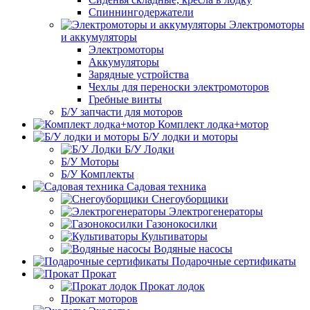
Спиннингодержатели
Электромоторы
и аккумуляторы
Электромоторы
Аккумуляторы
Зарядные устройства
Чехлы для переноски электромоторов
Гребные винты
Б/У запчасти для моторов
Комплект лодка+мотор
Б/У лодки и моторы
Б/У Лодки
Б/У Моторы
Б/У Комплекты
Садовая техника
Снегоуборщики
Электрогенераторы
Газонокосилки
Культиваторы
Водяные насосы
Подарочные сертификаты
Прокат
Прокат лодок
Прокат моторов