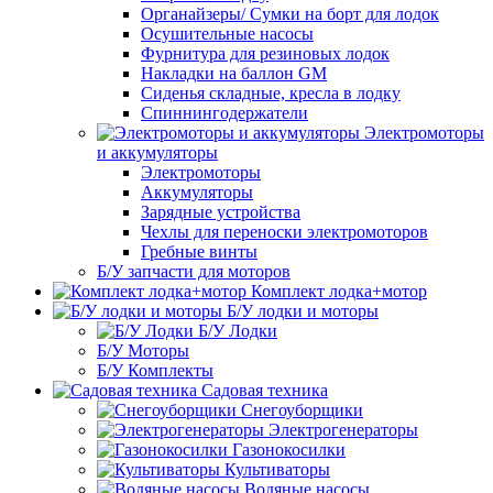
Органайзеры/ Сумки на борт для лодок
Осушительные насосы
Фурнитура для резиновых лодок
Накладки на баллон GM
Сиденья складные, кресла в лодку
Спиннингодержатели
Электромоторы
и аккумуляторы
Электромоторы
Аккумуляторы
Зарядные устройства
Чехлы для переноски электромоторов
Гребные винты
Б/У запчасти для моторов
Комплект лодка+мотор
Б/У лодки и моторы
Б/У Лодки
Б/У Моторы
Б/У Комплекты
Садовая техника
Снегоуборщики
Электрогенераторы
Газонокосилки
Культиваторы
Водяные насосы