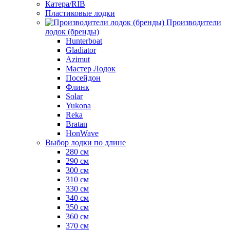
Катера/RIB
Пластиковые лодки
Производители
лодок (бренды)
Hunterboat
Gladiator
Azimut
Мастер Лодок
Посейдон
Флинк
Solar
Yukona
Reka
Bratan
HonWave
Выбор лодки по длине
280 см
290 см
300 см
310 см
330 см
340 см
350 см
360 см
370 см