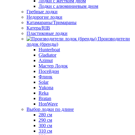
Лодки с жестким дном
Лодки с алюминиевым дном
Гребные лодки
Недорогие лодки
Катамараны/Тримараны
Катера/RIB
Пластиковые лодки
Производители
лодок (бренды)
Hunterboat
Gladiator
Azimut
Мастер Лодок
Посейдон
Флинк
Solar
Yukona
Reka
Bratan
HonWave
Выбор лодки по длине
280 см
290 см
300 см
310 см