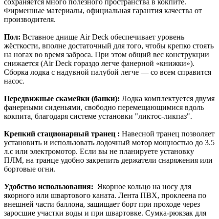
сохраняется много полезного пространства в кокпите.
Фирменные материалы, официальная гарантия качества от
производителя.
Пол:
Вставное днище Air Deck обеспечивает уровень
жёсткости, вполне достаточный для того, чтобы крепко стоять
на ногах во время заброса. При этом общий вес конструкции
снижается (Air Deck гораздо легче фанерной «книжки»).
Сборка лодка с надувной палубой легче — со всем справится
насос.
Передвижные скамейки (банки):
Лодка комплектуется двумя
фанерными сиденьями, свободно перемещающимися вдоль
кокпита, благодаря системе установки "ликтос-ликпаз".
Крепкий стационарный транец :
Навесной транец позволяет
установить и использовать лодочный мотор мощностью до 3.5
л.с или электромотор. Если вы не планируете установку
ПЛМ, на транце удобно закрепить держатели снаряжения или
бортовые огни.
Удобство использования:
Якорное кольцо на носу для
якорного или швартового каната. Лента ПВХ, проклеена по
внешней части баллона, защищает борт при проходе через
заросшие участки воды и при швартовке. Сумка-рюкзак для