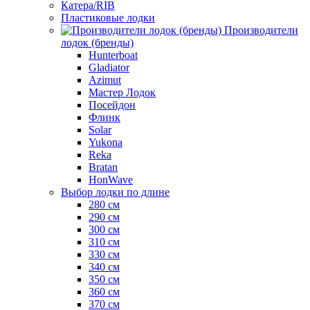
Катера/RIB
Пластиковые лодки
Производители
лодок (бренды)
Hunterboat
Gladiator
Azimut
Мастер Лодок
Посейдон
Флинк
Solar
Yukona
Reka
Bratan
HonWave
Выбор лодки по длине
280 см
290 см
300 см
310 см
330 см
340 см
350 см
360 см
370 см