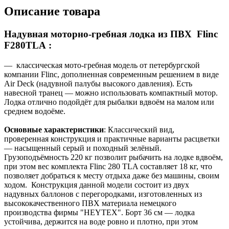
Описание товара
Надувная моторно-гребная лодка из ПВХ Flinc
F280TLA :
— классическая мото-гребная модель от петербургской
компании Flinc, дополненная современным решением в виде
Air Deck (надувной палубы высокого давления). Есть
навесной транец — можно использовать компактный мотор.
Лодка отлично подойдёт для рыбалки вдвоём на малом или
среднем водоёме.
Основные характеристики
: Классический вид,
проверенная конструкция и практичные варианты расцветки
— насыщенный серый и походный зелёный.
Грузоподъёмность 220 кг позволит рыбачить на лодке вдвоём,
при этом вес комплекта Flinc 280 TLA составляет 18 кг, что
позволяет добраться к месту отдыха даже без машины, своим
ходом. Конструкция данной модели состоит из двух
надувных баллонов с перегородками, изготовленных из
высококачественного ПВХ материала немецкого
производства фирмы "HEYTEX". Борт 36 см — лодка
устойчива, держится на воде ровно и плотно, при этом