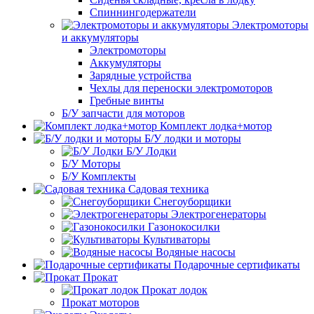
Спиннингодержатели
Электромоторы
и аккумуляторы
Электромоторы
Аккумуляторы
Зарядные устройства
Чехлы для переноски электромоторов
Гребные винты
Б/У запчасти для моторов
Комплект лодка+мотор
Б/У лодки и моторы
Б/У Лодки
Б/У Моторы
Б/У Комплекты
Садовая техника
Снегоуборщики
Электрогенераторы
Газонокосилки
Культиваторы
Водяные насосы
Подарочные сертификаты
Прокат
Прокат лодок
Прокат моторов