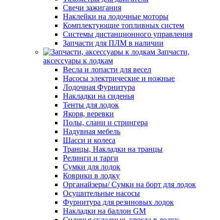
Свечи зажигания
Наклейки на лодочные моторы
Комплектующие топливных систем
Системы дистанционного управления
Запчасти для ПЛМ в наличии
Запчасти,
аксессуары к лодкам
Весла и лопасти для весел
Насосы электрические и ножные
Лодочная Фурнитура
Накладки на сиденья
Тенты для лодок
Якоря, веревки
Полы, слани и стрингера
Надувная мебель
Шасси и колеса
Транцы, Накладки на транцы
Релинги и тарги
Сумки для лодок
Коврики в лодку
Органайзеры/ Сумки на борт для лодок
Осушительные насосы
Фурнитура для резиновых лодок
Накладки на баллон GM
Сиденья складные, кресла в лодку