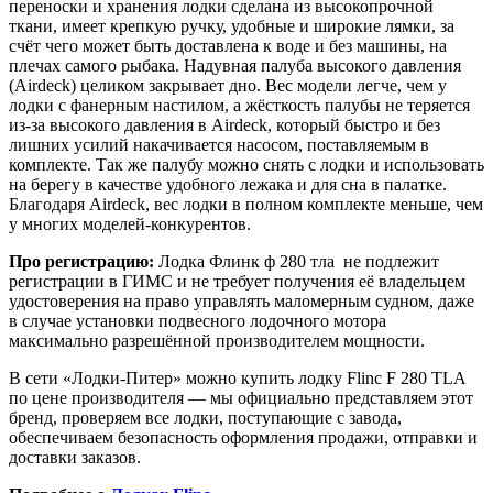
переноски и хранения лодки сделана из высокопрочной
ткани, имеет крепкую ручку, удобные и широкие лямки, за
счёт чего может быть доставлена к воде и без машины, на
плечах самого рыбака. Надувная палуба высокого давления
(Airdeck) целиком закрывает дно. Вес модели легче, чем у
лодки с фанерным настилом, а жёсткость палубы не теряется
из-за высокого давления в Airdeck, который быстро и без
лишних усилий накачивается насосом, поставляемым в
комплекте. Так же палубу можно снять с лодки и использовать
на берегу в качестве удобного лежака и для сна в палатке.
Благодаря Airdeck, вес лодки в полном комплекте меньше, чем
у многих моделей-конкурентов.
Про регистрацию:
Лодка Флинк ф 280 тла не подлежит
регистрации в ГИМС и не требует получения её владельцем
удостоверения на право управлять маломерным судном, даже
в случае установки подвесного лодочного мотора
максимально разрешённой производителем мощности.
В сети «Лодки-Питер» можно купить лодку Flinc F 280 TLA
по цене производителя — мы официально представляем этот
бренд, проверяем все лодки, поступающие с завода,
обеспечиваем безопасность оформления продажи, отправки и
доставки заказов.