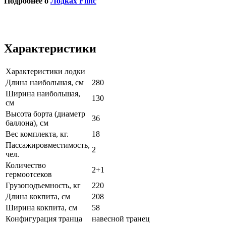
Подробнее о
Лодках Flinc
Характеристики
Характеристики лодки
Длина наибольшая, см
280
Ширина наибольшая,
130
см
Высота борта (диаметр
36
баллона), см
Вес комплекта, кг.
18
Пассажировместимость,
2
чел.
Количество
2+1
гермоотсеков
Грузоподъемность, кг
220
Длина кокпита, см
208
Ширина кокпита, см
58
Конфигурация транца
навесной транец