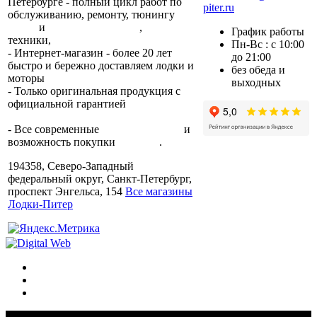
Петербурге - полный цикл работ по
piter.ru
обслуживанию, ремонту, тюнингу
лодок
и
лодочных моторов
,
прокат
График работы
техники,
trade-in.
Пн-Вс : с 10:00
- Интернет-магазин - более 20 лет
до 21:00
быстро и бережно доставляем лодки и
без обеда и
моторы
по всей России.
выходных
- Только оригинальная продукция с
официальной гарантией
от
производителя.
- Все современные
способы оплаты
и
возможность покупки
в кредит
.
194358, Северо-Западный
федеральный округ, Санкт-Петербург,
проспект Энгельса, 154
Все магазины
Лодки-Питер