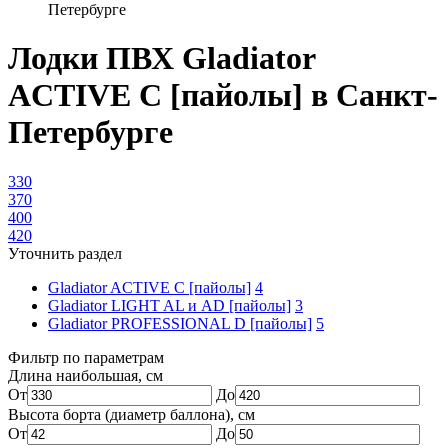
Петербурге
Лодки ПВХ Gladiator
ACTIVE C [пайолы] в Санкт-
Петербурге
330
370
400
420
Уточнить раздел
Gladiator ACTIVE C [пайолы]
4
Gladiator LIGHT AL и AD [пайолы]
3
Gladiator PROFESSIONAL D [пайолы]
5
Фильтр по параметрам
Длина наибольшая, см
От
До
Высота борта (диаметр баллона), см
От
До