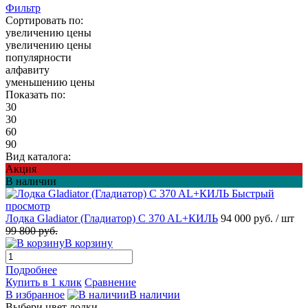
Фильтр
Сортировать по:
увеличению цены
увеличению цены
популярности
алфавиту
уменьшению цены
Показать по:
30
30
60
90
Вид каталога:
Акция
В наличии
Быстрый
просмотр
Лодка Gladiator (Гладиатор) C 370 AL+КИЛЬ
94 000 руб.
/ шт
99 800 руб.
В корзину
Подробнее
Купить в 1 клик
Сравнение
В избранное
В наличии
Выбери цвет лодки