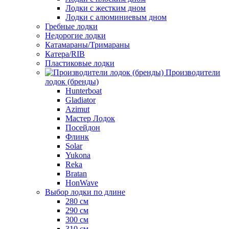
Лодки с жестким дном
Лодки с алюминиевым дном
Гребные лодки
Недорогие лодки
Катамараны/Тримараны
Катера/RIB
Пластиковые лодки
Производители
лодок (бренды)
Hunterboat
Gladiator
Azimut
Мастер Лодок
Посейдон
Флинк
Solar
Yukona
Reka
Bratan
HonWave
Выбор лодки по длине
280 см
290 см
300 см
310 см