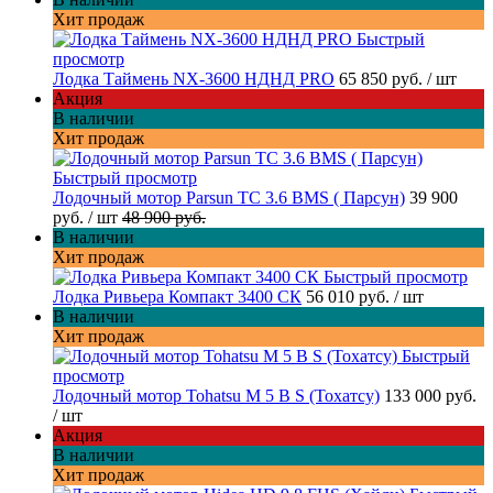
Хит продаж
Быстрый
просмотр
Лодка Таймень NX-3600 НДНД PRO
65 850 руб.
/ шт
Акция
В наличии
Хит продаж
Быстрый просмотр
Лодочный мотор Parsun TC 3.6 BMS ( Парсун)
39 900
руб.
/ шт
48 900 руб.
В наличии
Хит продаж
Быстрый просмотр
Лодка Ривьера Компакт 3400 СК
56 010 руб.
/ шт
В наличии
Хит продаж
Быстрый
просмотр
Лодочный мотор Tohatsu M 5 B S (Тохатсу)
133 000 руб.
/ шт
Акция
В наличии
Хит продаж