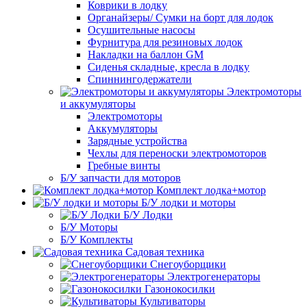
Коврики в лодку
Органайзеры/ Сумки на борт для лодок
Осушительные насосы
Фурнитура для резиновых лодок
Накладки на баллон GM
Сиденья складные, кресла в лодку
Спиннингодержатели
Электромоторы
и аккумуляторы
Электромоторы
Аккумуляторы
Зарядные устройства
Чехлы для переноски электромоторов
Гребные винты
Б/У запчасти для моторов
Комплект лодка+мотор
Б/У лодки и моторы
Б/У Лодки
Б/У Моторы
Б/У Комплекты
Садовая техника
Снегоуборщики
Электрогенераторы
Газонокосилки
Культиваторы