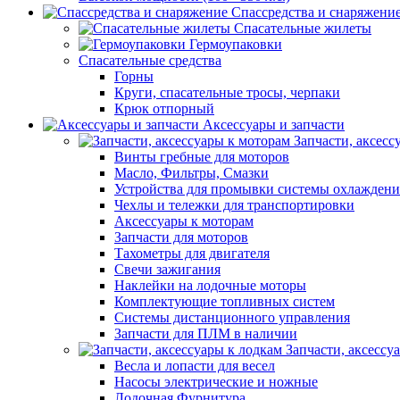
Спассредства и снаряжени
Спасательные жилеты
Гермоупаковки
Спасательные средства
Горны
Круги, спасательные тросы, черпаки
Крюк отпорный
Аксессуары и запчасти
Запчасти, аксесс
Винты гребные для моторов
Масло, Фильтры, Смазки
Устройства для промывки системы охлаждени
Чехлы и тележки для транспортировки
Аксессуары к моторам
Запчасти для моторов
Тахометры для двигателя
Свечи зажигания
Наклейки на лодочные моторы
Комплектующие топливных систем
Системы дистанционного управления
Запчасти для ПЛМ в наличии
Запчасти, аксессу
Весла и лопасти для весел
Насосы электрические и ножные
Лодочная Фурнитура