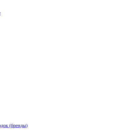
е
док (бренды)