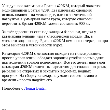
У надувного катамарана Братан 420KМ, который является
модификацией Братан 420K, два ключевых сценария
использования – на мелководье, или со значительной
нагрузкой. Суммарная масса груза, которую способен
перевозить Братан 420KМ, может составлять 900 кг.
За счёт сдвоенных скег под каждым баллоном, осадка у
катамарана меньше, чем у классической модели. Да, в
мягкости хода по воде Братан 420KМ немного потерял, но при
этом выиграл в устойчивости курса.
Катамаран 420KМ с легкостью выходит на глиссирование,
прост в управлении, обладает хорошей устойчивостью даже
при волнении водной поверхности. Все это делает надувной
катамаран 420KМ отличным вариантом для сплавов по рекам,
рыбалки на открытых и закрытых водоемах, водных
прогулок. На сборку катамарана уходит совсем немного
времени - просто надуйте его.
Подробнее о
Лодки Bratan