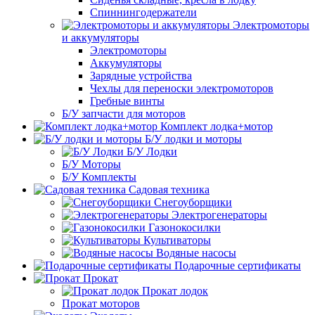
Спиннингодержатели
Электромоторы
и аккумуляторы
Электромоторы
Аккумуляторы
Зарядные устройства
Чехлы для переноски электромоторов
Гребные винты
Б/У запчасти для моторов
Комплект лодка+мотор
Б/У лодки и моторы
Б/У Лодки
Б/У Моторы
Б/У Комплекты
Садовая техника
Снегоуборщики
Электрогенераторы
Газонокосилки
Культиваторы
Водяные насосы
Подарочные сертификаты
Прокат
Прокат лодок
Прокат моторов