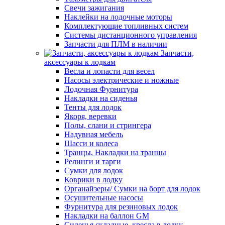
Свечи зажигания
Наклейки на лодочные моторы
Комплектующие топливных систем
Системы дистанционного управления
Запчасти для ПЛМ в наличии
Запчасти,
аксессуары к лодкам
Весла и лопасти для весел
Насосы электрические и ножные
Лодочная Фурнитура
Накладки на сиденья
Тенты для лодок
Якоря, веревки
Полы, слани и стрингера
Надувная мебель
Шасси и колеса
Транцы, Накладки на транцы
Релинги и тарги
Сумки для лодок
Коврики в лодку
Органайзеры/ Сумки на борт для лодок
Осушительные насосы
Фурнитура для резиновых лодок
Накладки на баллон GM
Сиденья складные, кресла в лодку