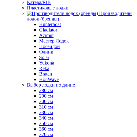
Катера/RIB
Пластиковые лодки
Производители
лодок (бренды)
Hunterboat
Gladiator
Azimut
Мастер Лодок
Посейдон
Флинк
Solar
Yukona
Reka
Bratan
HonWave
Выбор лодки по длине
280 см
290 см
300 см
310 см
330 см
340 см
350 см
360 см
370 см