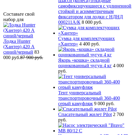
Шасси (колеса) откидные
самофиксирующиеся с удлиненной
стойкой и асимметричным
Составьте свой
фиксатором для лодки с НДНД
набор для
000211A/К
8 000 руб.
Сумка для комплектующих
Лодка Hunter
«Хантер»
4 400 руб.
(Хантер) 420 А
синий/черный
83
000 руб.
87 900 руб.
Якорь «кошка» складной
оцинкованный чугун 4 кг
4 000
руб.
Тент универсальный
транспортировочный 360-400
серый камуфляж
9 000 руб.
Спасательный жилет Pilot
2 700
руб.