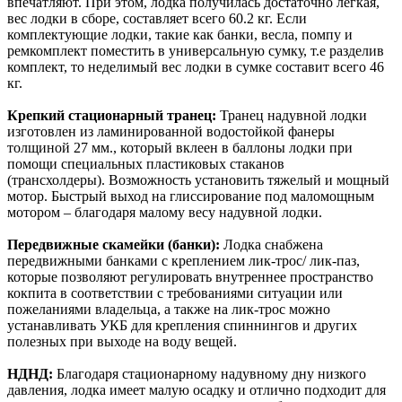
впечатляют. При этом, лодка получилась достаточно легкая,
вес лодки в сборе, составляет всего 60.2 кг. Если
комплектующие лодки, такие как банки, весла, помпу и
ремкомплект поместить в универсальную сумку, т.е разделив
комплект, то неделимый вес лодки в сумке составит всего 46
кг.
Крепкий стационарный транец:
Транец надувной лодки
изготовлен из ламинированной водостойкой фанеры
толщиной 27 мм., который вклеен в баллоны лодки при
помощи специальных пластиковых стаканов
(трансхолдеры). Возможность установить тяжелый и мощный
мотор. Быстрый выход на глиссирование под маломощным
мотором – благодаря малому весу надувной лодки.
Передвижные скамейки (банки):
Лодка снабжена
передвижными банками с креплением лик-трос/ лик-паз,
которые позволяют регулировать внутреннее пространство
кокпита в соответствии с требованиями ситуации или
пожеланиями владельца, а также на лик-трос можно
устанавливать УКБ для крепления спиннингов и других
полезных при выходе на воду вещей.
НДНД:
Благодаря стационарному надувному дну низкого
давления, лодка имеет малую осадку и отлично подходит для