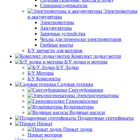
Спиннингодержатели
Электромоторы
и аккумуляторы
Электромоторы
Аккумуляторы
Зарядные устройства
Чехлы для переноски электромоторов
Гребные винты
Б/У запчасти для моторов
Комплект лодка+мотор
Б/У лодки и моторы
Б/У Лодки
Б/У Моторы
Б/У Комплекты
Садовая техника
Снегоуборщики
Электрогенераторы
Газонокосилки
Культиваторы
Водяные насосы
Подарочные сертификаты
Прокат
Прокат лодок
Прокат моторов