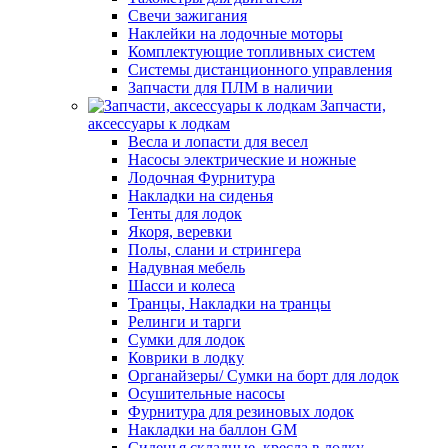
Свечи зажигания
Наклейки на лодочные моторы
Комплектующие топливных систем
Системы дистанционного управления
Запчасти для ПЛМ в наличии
Запчасти,
аксессуары к лодкам
Весла и лопасти для весел
Насосы электрические и ножные
Лодочная Фурнитура
Накладки на сиденья
Тенты для лодок
Якоря, веревки
Полы, слани и стрингера
Надувная мебель
Шасси и колеса
Транцы, Накладки на транцы
Релинги и тарги
Сумки для лодок
Коврики в лодку
Органайзеры/ Сумки на борт для лодок
Осушительные насосы
Фурнитура для резиновых лодок
Накладки на баллон GM
Сиденья складные, кресла в лодку