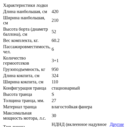
Характеристики лодки
Длина наибольшая, см
420
Ширина наибольшая,
210
см
Высота борта (диаметр
52
баллона), см
Вес комплекта, кг.
60.2
Пассажировместимость,
6
чел.
Количество
3+1
гермоотсеков
Грузоподъемность, кг
950
Длина кокпита, см
324
Ширина кокпита, см
110
Конфигурация транца
стационарный
Высота транца
S
Толщина транца, мм.
27
Материал транца
влагостойкая фанера
Максимальная
30
мощность мотора, л.с.
НДНД (вклеенное надувное
Другие
Тип днища