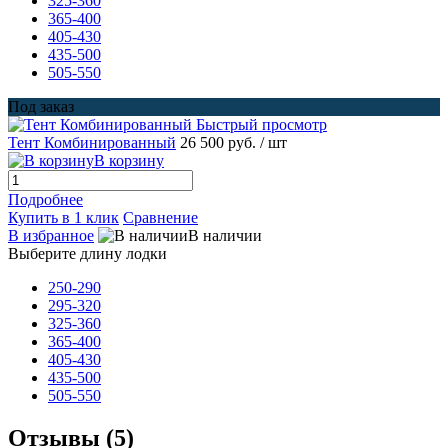
325-360
365-400
405-430
435-500
505-550
Под заказ
Быстрый просмотр
Тент Комбинированный
26 500 руб.
/ шт
В корзину
Подробнее
Купить в 1 клик
Сравнение
В избранное
В наличии
Выберите длину лодки
250-290
295-320
325-360
365-400
405-430
435-500
505-550
Отзывы (5)