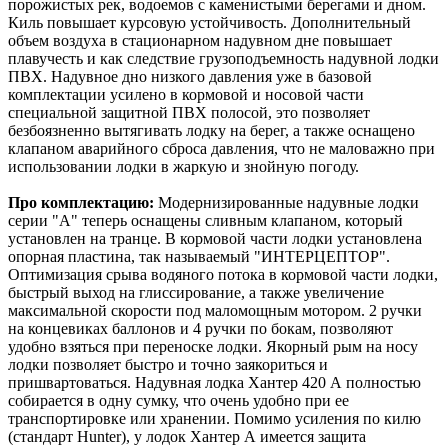
порожистых рек, водоемов с каменистыми берегами и дном.
Киль повышает курсовую устойчивость. Дополнительный
объем воздуха в стационарном надувном дне повышает
плавучесть и как следствие грузоподъемность надувной лодки
ПВХ. Надувное дно низкого давления уже в базовой
комплектации усилено в кормовой и носовой части
специальной защитной ПВХ полосой, это позволяет
безбоязненно вытягивать лодку на берег, а также оснащено
клапаном аварийного сброса давления, что не маловажно при
использовании лодки в жаркую и знойную погоду.
Про комплектацию:
Модернизированные надувные лодки
серии "А" теперь оснащены сливным клапаном, который
установлен на транце. В кормовой части лодки установлена
опорная пластина, так называемый "ИНТЕРЦЕПТОР".
Оптимизация срыва водяного потока в кормовой части лодки,
быстрый выход на глиссирование, а также увеличение
максимальной скорости под маломощным мотором. 2 ручки
на концевиках баллонов и 4 ручки по бокам, позволяют
удобно взяться при переноске лодки. Якорный рым на носу
лодки позволяет быстро и точно заякориться и
пришвартоваться. Надувная лодка Хантер 420 А полностью
собирается в одну сумку, что очень удобно при ее
транспортировке или хранении. Помимо усиления по килю
(стандарт Hunter), у лодок Хантер А имеется защита