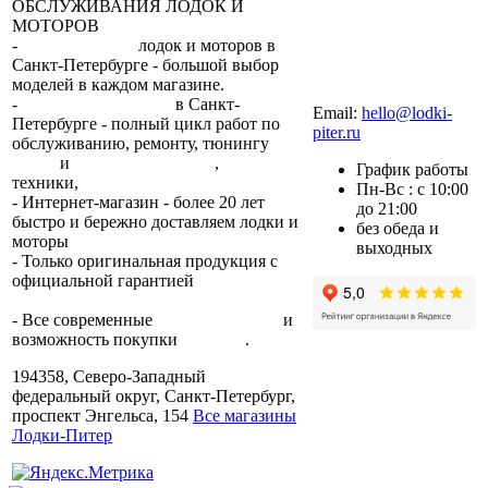
ОБСЛУЖИВАНИЯ ЛОДОК И
МОТОРОВ
-
сеть магазинов
лодок и моторов в
Санкт-Петербурге - большой выбор
моделей в каждом магазине.
+7 (812) 317-22-93
-
2 сервисных центра
в Санкт-
Email:
hello@lodki-
Петербурге - полный цикл работ по
piter.ru
обслуживанию, ремонту, тюнингу
лодок
и
лодочных моторов
,
прокат
График работы
техники,
trade-in.
Пн-Вс : с 10:00
- Интернет-магазин - более 20 лет
до 21:00
быстро и бережно доставляем лодки и
без обеда и
моторы
по всей России.
выходных
- Только оригинальная продукция с
официальной гарантией
от
производителя.
- Все современные
способы оплаты
и
возможность покупки
в кредит
.
194358, Северо-Западный
федеральный округ, Санкт-Петербург,
проспект Энгельса, 154
Все магазины
Лодки-Питер