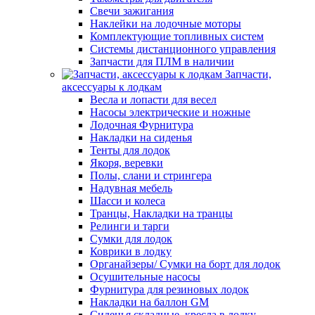
Свечи зажигания
Наклейки на лодочные моторы
Комплектующие топливных систем
Системы дистанционного управления
Запчасти для ПЛМ в наличии
Запчасти,
аксессуары к лодкам
Весла и лопасти для весел
Насосы электрические и ножные
Лодочная Фурнитура
Накладки на сиденья
Тенты для лодок
Якоря, веревки
Полы, слани и стрингера
Надувная мебель
Шасси и колеса
Транцы, Накладки на транцы
Релинги и тарги
Сумки для лодок
Коврики в лодку
Органайзеры/ Сумки на борт для лодок
Осушительные насосы
Фурнитура для резиновых лодок
Накладки на баллон GM
Сиденья складные, кресла в лодку