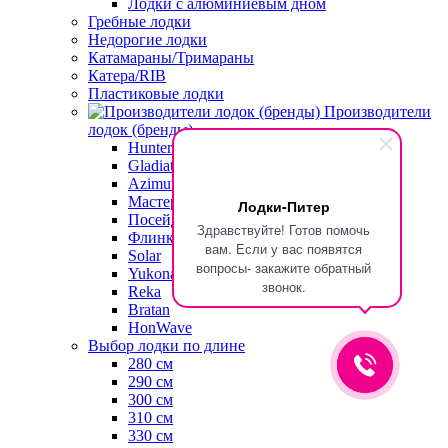
Лодки с алюминиевым дном
Гребные лодки
Недорогие лодки
Катамараны/Тримараны
Катера/RIB
Пластиковые лодки
Производители
лодок (бренды)
Hunterboat
Gladiator
Azimut
Мастер Лодок
Лодки-Питер
Посейдон
Здравствуйте! Готов помочь
Флинк
вам. Если у вас появятся
Solar
вопросы- закажите обратный
Yukona
звонок.
Reka
Bratan
HonWave
Выбор лодки по длине
280 см
290 см
300 см
310 см
330 см