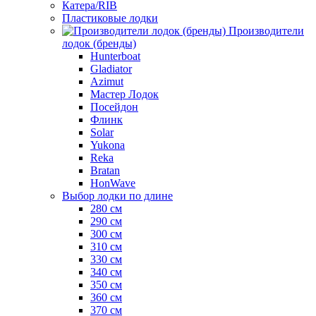
Катера/RIB
Пластиковые лодки
Производители
лодок (бренды)
Hunterboat
Gladiator
Azimut
Мастер Лодок
Посейдон
Флинк
Solar
Yukona
Reka
Bratan
HonWave
Выбор лодки по длине
280 см
290 см
300 см
310 см
330 см
340 см
350 см
360 см
370 см