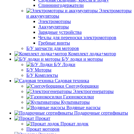
Спиннингодержатели
Электромоторы
и аккумуляторы
Электромоторы
Аккумуляторы
Зарядные устройства
Чехлы для переноски электромоторов
Гребные винты
Б/У запчасти для моторов
Комплект лодка+мотор
Б/У лодки и моторы
Б/У Лодки
Б/У Моторы
Б/У Комплекты
Садовая техника
Снегоуборщики
Электрогенераторы
Газонокосилки
Культиваторы
Водяные насосы
Подарочные сертификаты
Прокат
Прокат лодок
Прокат моторов