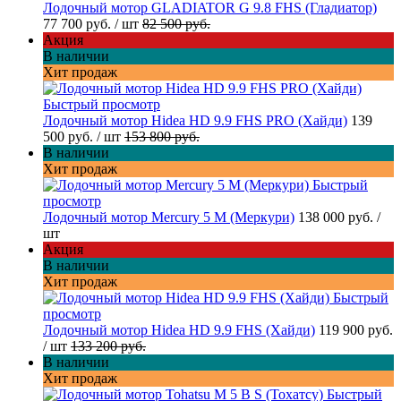
Лодочный мотор GLADIATOR G 9.8 FHS (Гладиатор)
77 700 руб.
/ шт
82 500 руб.
Акция
В наличии
Хит продаж
Быстрый просмотр
Лодочный мотор Hidea HD 9.9 FHS PRO (Хайди)
139
500 руб.
/ шт
153 800 руб.
В наличии
Хит продаж
Быстрый
просмотр
Лодочный мотор Mercury 5 M (Меркури)
138 000 руб.
/
шт
Акция
В наличии
Хит продаж
Быстрый
просмотр
Лодочный мотор Hidea HD 9.9 FHS (Хайди)
119 900 руб.
/ шт
133 200 руб.
В наличии
Хит продаж
Быстрый