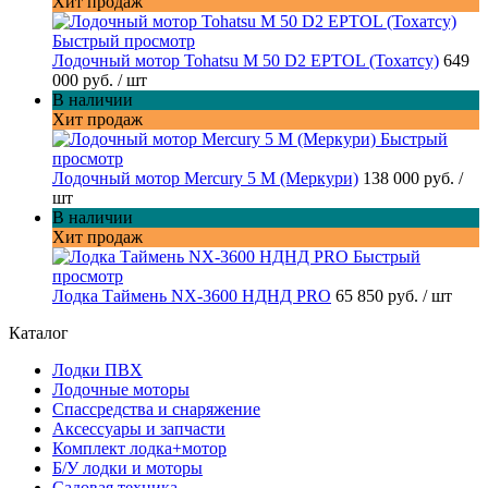
Хит продаж
Быстрый просмотр
Лодочный мотор Tohatsu M 50 D2 EPTOL (Тохатсу)
649
000 руб.
/ шт
В наличии
Хит продаж
Быстрый
просмотр
Лодочный мотор Mercury 5 M (Меркури)
138 000 руб.
/
шт
В наличии
Хит продаж
Быстрый
просмотр
Лодка Таймень NX-3600 НДНД PRO
65 850 руб.
/ шт
Каталог
Лодки ПВХ
Лодочные моторы
Спассредства и снаряжение
Аксессуары и запчасти
Комплект лодка+мотор
Б/У лодки и моторы
Садовая техника