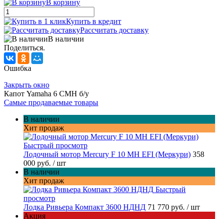
В корзину
Купить в кредит
Рассчитать доставку
В наличии
Поделиться.
Ошибка
Закрыть окно
Капот Yamahа 6 CMH б/у
Самые продаваемые товары
В наличии
Хит продаж
Быстрый просмотр
Лодочный мотор Mercury F 10 MH EFI (Меркури)
358
000 руб.
/ шт
В наличии
Хит продаж
Быстрый
просмотр
Лодка Ривьера Компакт 3600 НДНД
71 770 руб.
/ шт
Акция