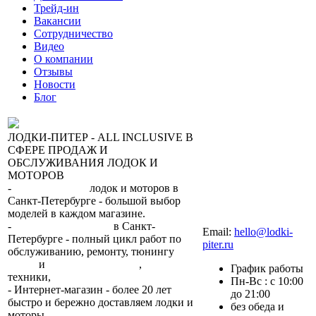
Трейд-ин
Вакансии
Сотрудничество
Видео
О компании
Отзывы
Новости
Блог
ЛОДКИ-ПИТЕР - ALL INCLUSIVE В
СФЕРЕ ПРОДАЖ И
ОБСЛУЖИВАНИЯ ЛОДОК И
МОТОРОВ
-
сеть магазинов
лодок и моторов в
Санкт-Петербурге - большой выбор
моделей в каждом магазине.
+7 (812) 317-22-93
-
2 сервисных центра
в Санкт-
Email:
hello@lodki-
Петербурге - полный цикл работ по
piter.ru
обслуживанию, ремонту, тюнингу
лодок
и
лодочных моторов
,
прокат
График работы
техники,
trade-in.
Пн-Вс : с 10:00
- Интернет-магазин - более 20 лет
до 21:00
быстро и бережно доставляем лодки и
без обеда и
моторы
по всей России.