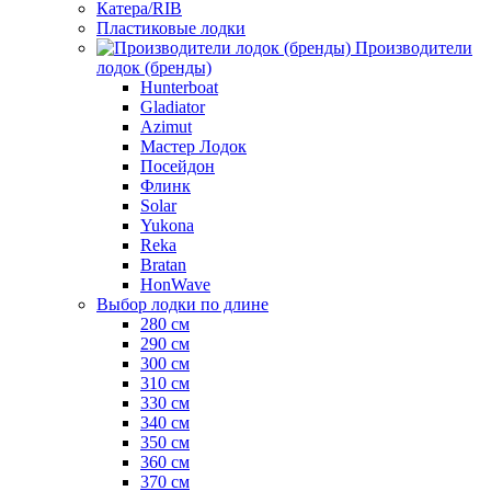
Катера/RIB
Пластиковые лодки
Производители
лодок (бренды)
Hunterboat
Gladiator
Azimut
Мастер Лодок
Посейдон
Флинк
Solar
Yukona
Reka
Bratan
HonWave
Выбор лодки по длине
280 см
290 см
300 см
310 см
330 см
340 см
350 см
360 см
370 см