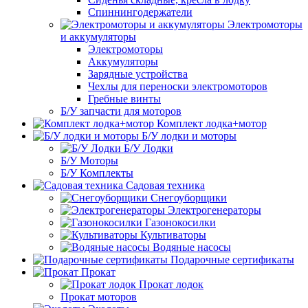
Спиннингодержатели
Электромоторы
и аккумуляторы
Электромоторы
Аккумуляторы
Зарядные устройства
Чехлы для переноски электромоторов
Гребные винты
Б/У запчасти для моторов
Комплект лодка+мотор
Б/У лодки и моторы
Б/У Лодки
Б/У Моторы
Б/У Комплекты
Садовая техника
Снегоуборщики
Электрогенераторы
Газонокосилки
Культиваторы
Водяные насосы
Подарочные сертификаты
Прокат
Прокат лодок
Прокат моторов