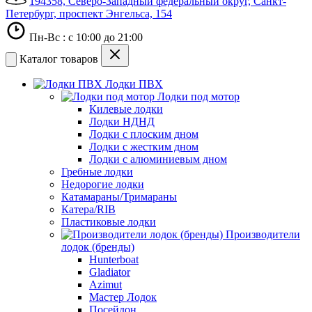
194358, Северо-Западный федеральный округ, Санкт-
Петербург, проспект Энгельса, 154
Пн-Вс : с 10:00 до 21:00
Каталог товаров
Лодки ПВХ
Лодки под мотор
Килевые лодки
Лодки НДНД
Лодки с плоским дном
Лодки с жестким дном
Лодки с алюминиевым дном
Гребные лодки
Недорогие лодки
Катамараны/Тримараны
Катера/RIB
Пластиковые лодки
Производители
лодок (бренды)
Hunterboat
Gladiator
Azimut
Мастер Лодок
Посейдон