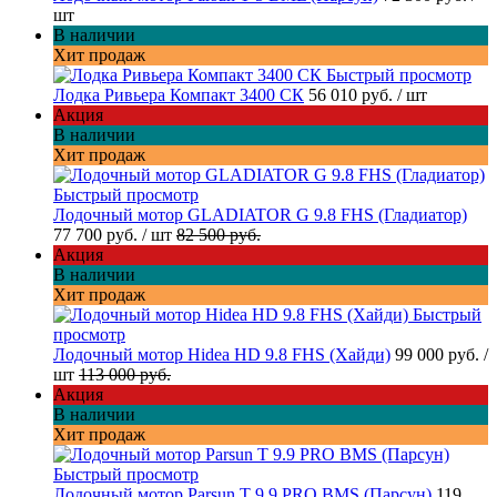
шт
В наличии
Хит продаж
Быстрый просмотр
Лодка Ривьера Компакт 3400 СК
56 010 руб.
/ шт
Акция
В наличии
Хит продаж
Быстрый просмотр
Лодочный мотор GLADIATOR G 9.8 FHS (Гладиатор)
77 700 руб.
/ шт
82 500 руб.
Акция
В наличии
Хит продаж
Быстрый
просмотр
Лодочный мотор Hidea HD 9.8 FHS (Хайди)
99 000 руб.
/
шт
113 000 руб.
Акция
В наличии
Хит продаж
Быстрый просмотр
Лодочный мотор Parsun T 9.9 PRO BMS (Парсун)
119