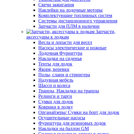
Свечи зажигания
Наклейки на лодочные моторы
Комплектующие топливных систем
Системы дистанционного управления
Запчасти для ПЛМ в наличии
Запчасти,
аксессуары к лодкам
Весла и лопасти для весел
Насосы электрические и ножные
Лодочная Фурнитура
Накладки на сиденья
Тенты для лодок
Якоря, веревки
Полы, слани и стрингера
Надувная мебель
Шасси и колеса
Транцы, Накладки на транцы
Релинги и тарги
Сумки для лодок
Коврики в лодку
Органайзеры/ Сумки на борт для лодок
Осушительные насосы
Фурнитура для резиновых лодок
Накладки на баллон GM
Сиденья складные, кресла в лодку