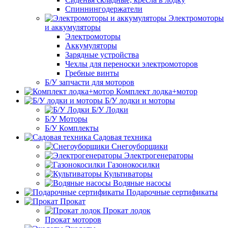
Спиннингодержатели
Электромоторы
и аккумуляторы
Электромоторы
Аккумуляторы
Зарядные устройства
Чехлы для переноски электромоторов
Гребные винты
Б/У запчасти для моторов
Комплект лодка+мотор
Б/У лодки и моторы
Б/У Лодки
Б/У Моторы
Б/У Комплекты
Садовая техника
Снегоуборщики
Электрогенераторы
Газонокосилки
Культиваторы
Водяные насосы
Подарочные сертификаты
Прокат
Прокат лодок
Прокат моторов