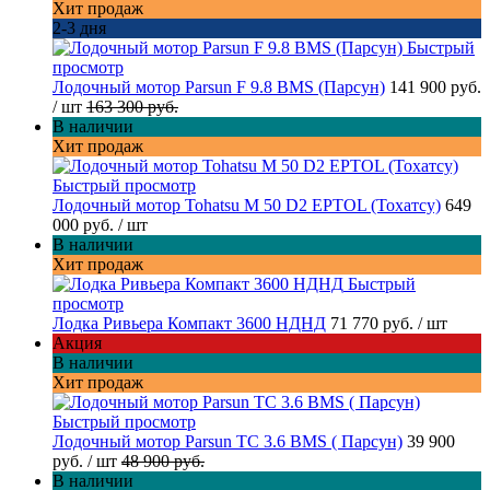
Хит продаж
2-3 дня
Быстрый
просмотр
Лодочный мотор Parsun F 9.8 BMS (Парсун)
141 900 руб.
/ шт
163 300 руб.
В наличии
Хит продаж
Быстрый просмотр
Лодочный мотор Tohatsu M 50 D2 EPTOL (Тохатсу)
649
000 руб.
/ шт
В наличии
Хит продаж
Быстрый
просмотр
Лодка Ривьера Компакт 3600 НДНД
71 770 руб.
/ шт
Акция
В наличии
Хит продаж
Быстрый просмотр
Лодочный мотор Parsun TC 3.6 BMS ( Парсун)
39 900
руб.
/ шт
48 900 руб.
В наличии