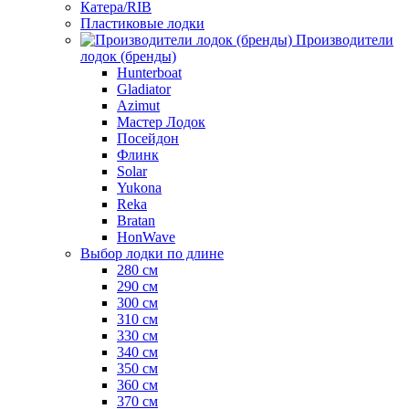
Катера/RIB
Пластиковые лодки
Производители
лодок (бренды)
Hunterboat
Gladiator
Azimut
Мастер Лодок
Посейдон
Флинк
Solar
Yukona
Reka
Bratan
HonWave
Выбор лодки по длине
280 см
290 см
300 см
310 см
330 см
340 см
350 см
360 см
370 см