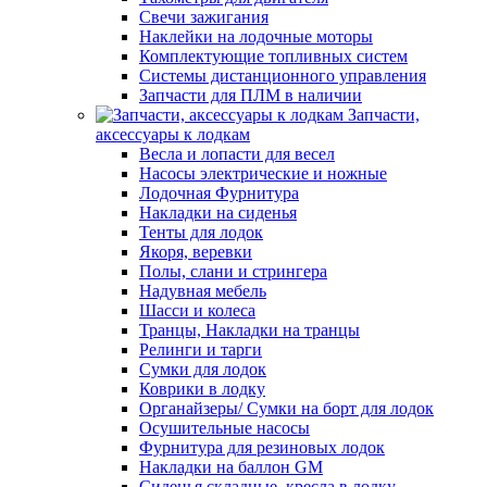
Свечи зажигания
Наклейки на лодочные моторы
Комплектующие топливных систем
Системы дистанционного управления
Запчасти для ПЛМ в наличии
Запчасти,
аксессуары к лодкам
Весла и лопасти для весел
Насосы электрические и ножные
Лодочная Фурнитура
Накладки на сиденья
Тенты для лодок
Якоря, веревки
Полы, слани и стрингера
Надувная мебель
Шасси и колеса
Транцы, Накладки на транцы
Релинги и тарги
Сумки для лодок
Коврики в лодку
Органайзеры/ Сумки на борт для лодок
Осушительные насосы
Фурнитура для резиновых лодок
Накладки на баллон GM
Сиденья складные, кресла в лодку