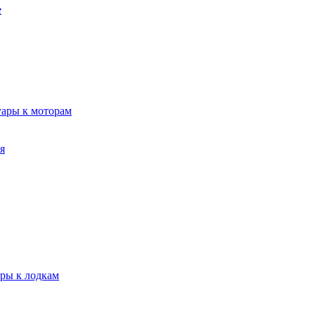
е
уары к моторам
я
ары к лодкам