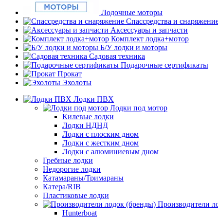
Лодочные моторы
Спассредства и снаряжени
Аксессуары и запчасти
Комплект лодка+мотор
Б/У лодки и моторы
Садовая техника
Подарочные сертификаты
Прокат
Эхолоты
Лодки ПВХ
Лодки под мотор
Килевые лодки
Лодки НДНД
Лодки с плоским дном
Лодки с жестким дном
Лодки с алюминиевым дном
Гребные лодки
Недорогие лодки
Катамараны/Тримараны
Катера/RIB
Пластиковые лодки
Производители ло
Hunterboat