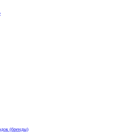
е
док (бренды)