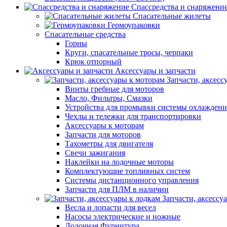
Спассредства и снаряжени
Спасательные жилеты
Гермоупаковки
Спасательные средства
Горны
Круги, спасательные тросы, черпаки
Крюк отпорный
Аксессуары и запчасти
Запчасти, аксесс
Винты гребные для моторов
Масло, Фильтры, Смазки
Устройства для промывки системы охлаждени
Чехлы и тележки для транспортировки
Аксессуары к моторам
Запчасти для моторов
Тахометры для двигателя
Свечи зажигания
Наклейки на лодочные моторы
Комплектующие топливных систем
Системы дистанционного управления
Запчасти для ПЛМ в наличии
Запчасти, аксессу
Весла и лопасти для весел
Насосы электрические и ножные
Лодочная Фурнитура