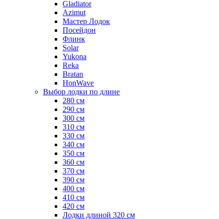
Gladiator
Azimut
Мастер Лодок
Посейдон
Флинк
Solar
Yukona
Reka
Bratan
HonWave
Выбор лодки по длине
280 см
290 см
300 см
310 см
330 см
340 см
350 см
360 см
370 см
390 см
400 см
410 см
420 см
Лодки длиной 320 см