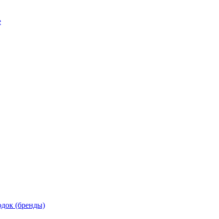
е
док (бренды)