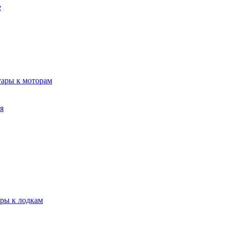
е
уары к моторам
я
ары к лодкам