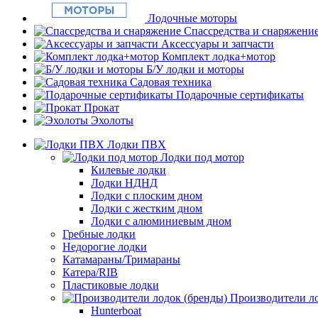
Лодочные моторы
Спассредства и снаряжени
Аксессуары и запчасти
Комплект лодка+мотор
Б/У лодки и моторы
Садовая техника
Подарочные сертификаты
Прокат
Эхолоты
Лодки ПВХ
Лодки под мотор
Килевые лодки
Лодки НДНД
Лодки с плоским дном
Лодки с жестким дном
Лодки с алюминиевым дном
Гребные лодки
Недорогие лодки
Катамараны/Тримараны
Катера/RIB
Пластиковые лодки
Производители ло
Hunterboat