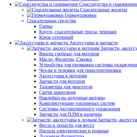
Спассредства и снаряжени
Спасательные жилеты
Гермоупаковки
Спасательные средства
Горны
Круги, спасательные тросы, черпаки
Крюк отпорный
Аксессуары и запчасти
Запчасти, аксесс
Винты гребные для моторов
Масло, Фильтры, Смазки
Устройства для промывки системы охлаждени
Чехлы и тележки для транспортировки
Аксессуары к моторам
Запчасти для моторов
Тахометры для двигателя
Свечи зажигания
Наклейки на лодочные моторы
Комплектующие топливных систем
Системы дистанционного управления
Запчасти для ПЛМ в наличии
Запчасти, аксессу
Весла и лопасти для весел
Насосы электрические и ножные
Лодочная Фурнитура