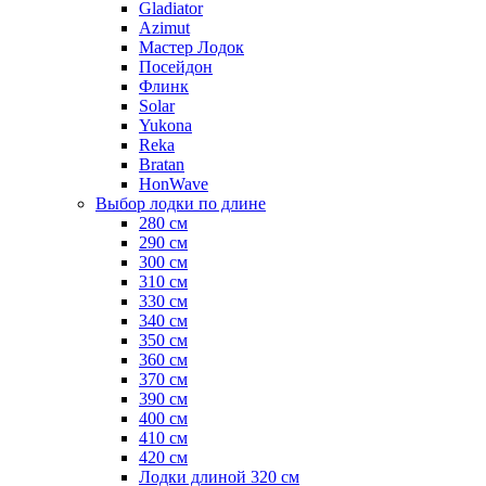
Gladiator
Azimut
Мастер Лодок
Посейдон
Флинк
Solar
Yukona
Reka
Bratan
HonWave
Выбор лодки по длине
280 см
290 см
300 см
310 см
330 см
340 см
350 см
360 см
370 см
390 см
400 см
410 см
420 см
Лодки длиной 320 см