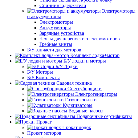
Спиннингодержатели
Электромоторы
и аккумуляторы
Электромоторы
Аккумуляторы
Зарядные устройства
Чехлы для переноски электромоторов
Гребные винты
Б/У запчасти для моторов
Комплект лодка+мотор
Б/У лодки и моторы
Б/У Лодки
Б/У Моторы
Б/У Комплекты
Садовая техника
Снегоуборщики
Электрогенераторы
Газонокосилки
Культиваторы
Водяные насосы
Подарочные сертификаты
Прокат
Прокат лодок
Прокат моторов