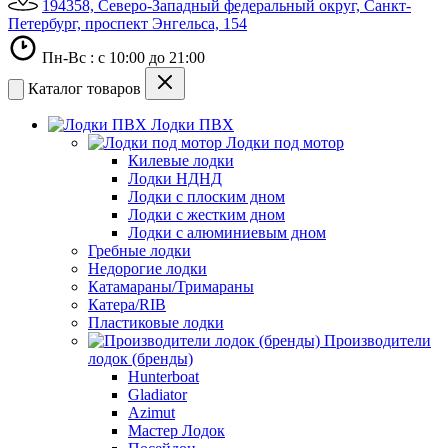
194358, Северо-Западный федеральный округ, Санкт-
Петербург, проспект Энгельса, 154
Пн-Вс : с 10:00 до 21:00
Каталог товаров
Лодки ПВХ
Лодки под мотор
Килевые лодки
Лодки НДНД
Лодки с плоским дном
Лодки с жестким дном
Лодки с алюминиевым дном
Гребные лодки
Недорогие лодки
Катамараны/Тримараны
Катера/RIB
Пластиковые лодки
Производители
лодок (бренды)
Hunterboat
Gladiator
Azimut
Мастер Лодок