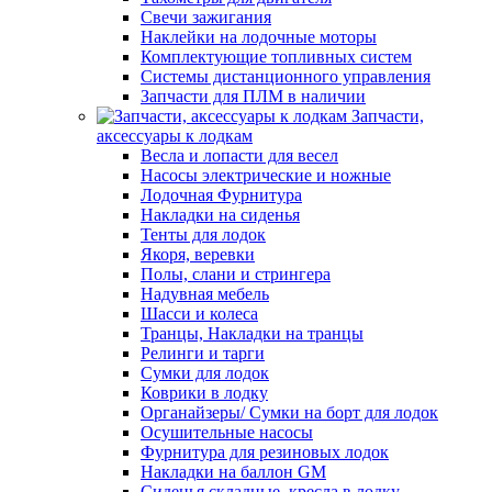
Свечи зажигания
Наклейки на лодочные моторы
Комплектующие топливных систем
Системы дистанционного управления
Запчасти для ПЛМ в наличии
Запчасти,
аксессуары к лодкам
Весла и лопасти для весел
Насосы электрические и ножные
Лодочная Фурнитура
Накладки на сиденья
Тенты для лодок
Якоря, веревки
Полы, слани и стрингера
Надувная мебель
Шасси и колеса
Транцы, Накладки на транцы
Релинги и тарги
Сумки для лодок
Коврики в лодку
Органайзеры/ Сумки на борт для лодок
Осушительные насосы
Фурнитура для резиновых лодок
Накладки на баллон GM
Сиденья складные, кресла в лодку