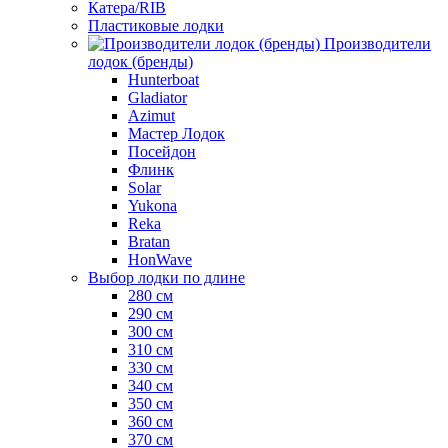
Катера/RIB
Пластиковые лодки
Производители
лодок (бренды)
Hunterboat
Gladiator
Azimut
Мастер Лодок
Посейдон
Флинк
Solar
Yukona
Reka
Bratan
HonWave
Выбор лодки по длине
280 см
290 см
300 см
310 см
330 см
340 см
350 см
360 см
370 см