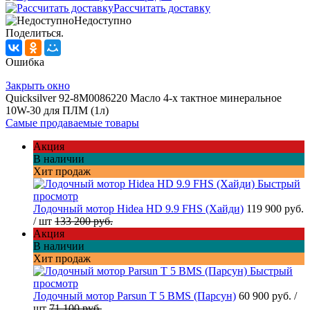
Рассчитать доставку
Недоступно
Поделиться.
Ошибка
Закрыть окно
Quicksilver 92-8M0086220 Масло 4-х тактное минеральное
10W-30 для ПЛМ (1л)
Самые продаваемые товары
Акция
В наличии
Хит продаж
Быстрый
просмотр
Лодочный мотор Hidea HD 9.9 FHS (Хайди)
119 900 руб.
/ шт
133 200 руб.
Акция
В наличии
Хит продаж
Быстрый
просмотр
Лодочный мотор Parsun T 5 BMS (Парсун)
60 900 руб.
/
шт
71 100 руб.