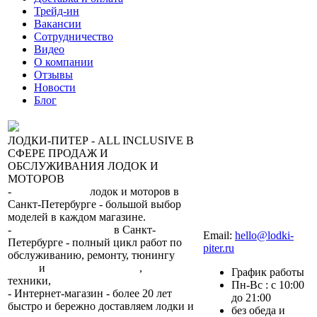
Трейд-ин
Вакансии
Сотрудничество
Видео
О компании
Отзывы
Новости
Блог
ЛОДКИ-ПИТЕР - ALL INCLUSIVE В
СФЕРЕ ПРОДАЖ И
ОБСЛУЖИВАНИЯ ЛОДОК И
МОТОРОВ
-
сеть магазинов
лодок и моторов в
Санкт-Петербурге - большой выбор
моделей в каждом магазине.
+7 (812) 317-22-93
-
2 сервисных центра
в Санкт-
Email:
hello@lodki-
Петербурге - полный цикл работ по
piter.ru
обслуживанию, ремонту, тюнингу
лодок
и
лодочных моторов
,
прокат
График работы
техники,
trade-in.
Пн-Вс : с 10:00
- Интернет-магазин - более 20 лет
до 21:00
быстро и бережно доставляем лодки и
без обеда и