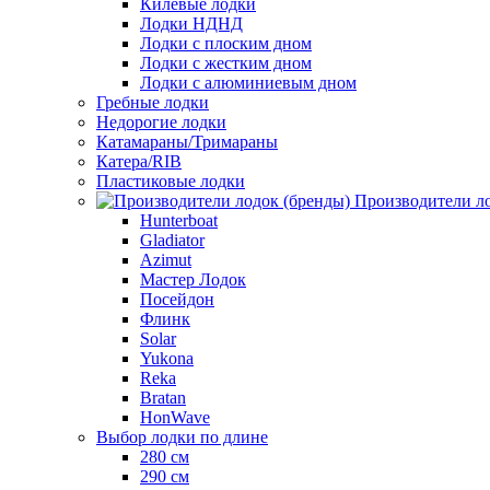
Килевые лодки
Лодки НДНД
Лодки с плоским дном
Лодки с жестким дном
Лодки с алюминиевым дном
Гребные лодки
Недорогие лодки
Катамараны/Тримараны
Катера/RIB
Пластиковые лодки
Производители ло
Hunterboat
Gladiator
Azimut
Мастер Лодок
Посейдон
Флинк
Solar
Yukona
Reka
Bratan
HonWave
Выбор лодки по длине
280 см
290 см