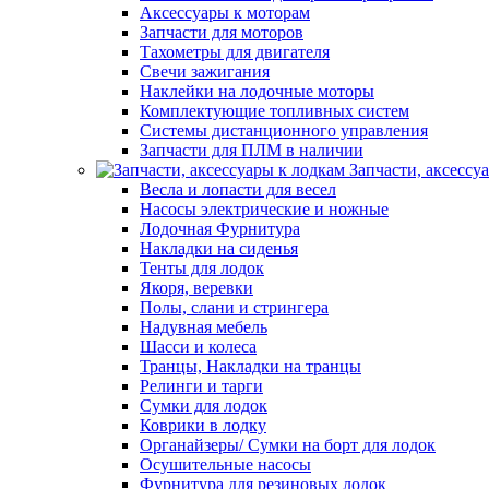
Аксессуары к моторам
Запчасти для моторов
Тахометры для двигателя
Свечи зажигания
Наклейки на лодочные моторы
Комплектующие топливных систем
Системы дистанционного управления
Запчасти для ПЛМ в наличии
Запчасти, аксессу
Весла и лопасти для весел
Насосы электрические и ножные
Лодочная Фурнитура
Накладки на сиденья
Тенты для лодок
Якоря, веревки
Полы, слани и стрингера
Надувная мебель
Шасси и колеса
Транцы, Накладки на транцы
Релинги и тарги
Сумки для лодок
Коврики в лодку
Органайзеры/ Сумки на борт для лодок
Осушительные насосы
Фурнитура для резиновых лодок