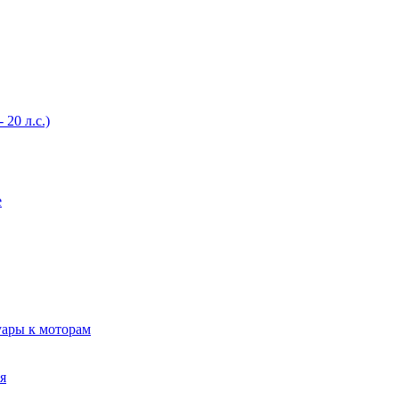
20 л.с.)
е
уары к моторам
я