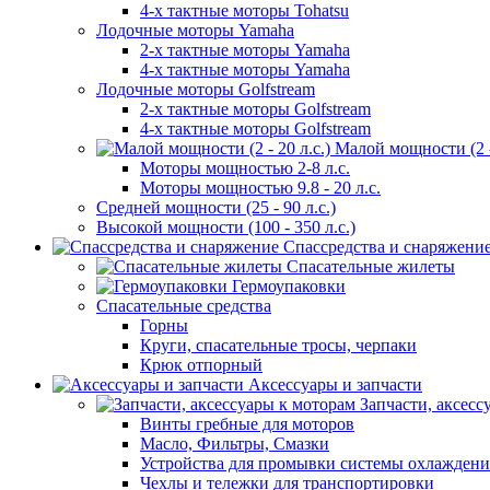
4-х тактные моторы Tohatsu
Лодочные моторы Yamaha
2-х тактные моторы Yamaha
4-х тактные моторы Yamaha
Лодочные моторы Golfstream
2-х тактные моторы Golfstream
4-х тактные моторы Golfstream
Малой мощности (2 - 
Моторы мощностью 2-8 л.с.
Моторы мощностью 9.8 - 20 л.с.
Средней мощности (25 - 90 л.с.)
Высокой мощности (100 - 350 л.с.)
Спассредства и снаряжени
Спасательные жилеты
Гермоупаковки
Спасательные средства
Горны
Круги, спасательные тросы, черпаки
Крюк отпорный
Аксессуары и запчасти
Запчасти, аксесс
Винты гребные для моторов
Масло, Фильтры, Смазки
Устройства для промывки системы охлаждени
Чехлы и тележки для транспортировки