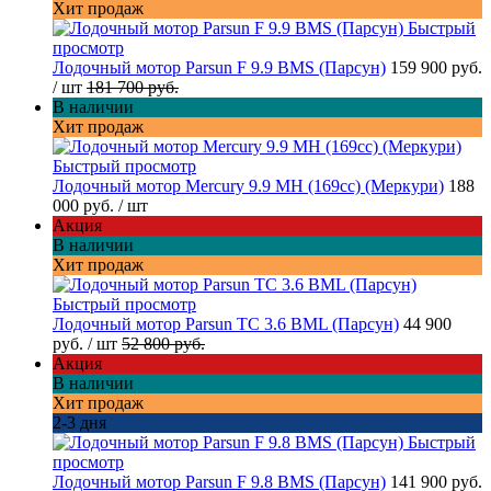
Хит продаж
Быстрый
просмотр
Лодочный мотор Parsun F 9.9 BMS (Парсун)
159 900 руб.
/ шт
181 700 руб.
В наличии
Хит продаж
Быстрый просмотр
Лодочный мотор Mercury 9.9 MH (169cc) (Меркури)
188
000 руб.
/ шт
Акция
В наличии
Хит продаж
Быстрый просмотр
Лодочный мотор Parsun TC 3.6 BML (Парсун)
44 900
руб.
/ шт
52 800 руб.
Акция
В наличии
Хит продаж
2-3 дня
Быстрый
просмотр
Лодочный мотор Parsun F 9.8 BMS (Парсун)
141 900 руб.