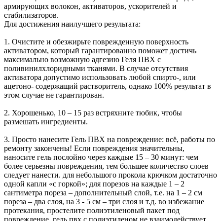
армирующих волокон, активаторов, ускорителей и
стабилизаторов.
Для достижения наилучшего результата:
1. Очистите и обезжирьте поврежденную поверхность
активатором, который гарантированно поможет достичь
максимально возможную адгезию Геля ПВХ с
поливинилхлоридными тканями. В случае отсутствия
активатора допустимо использовать любой спирто-, или
ацетоно- содержащий растворитель, однако 100% результат в
этом случае не гарантирован.
2. Хорошенько, 10 – 15 раз встряхните тюбик, чтобы
размешать ингредиенты.
3. Просто нанесите Гель ПВХ на повреждение: всё, работы по
ремонту закончены! Если повреждения значительны,
наносите гель послойно через каждые 15 – 30 минут: чем
более серьезны повреждения, тем большее количество слоев
следует нанести. для небольшого прокола крючком достаточно
одной капли «с горкой»; для порезов на каждые 1 – 2
сантиметра пореза – дополнительный слой, т.е. на 1 – 2 см
пореза – два слоя, на 3 - 5 см – три слоя и т.д. во избежание
протекания, простелите полиэтиленовый пакет под
повреждение, гель пвх с полиэтиленом не взаимодействует,