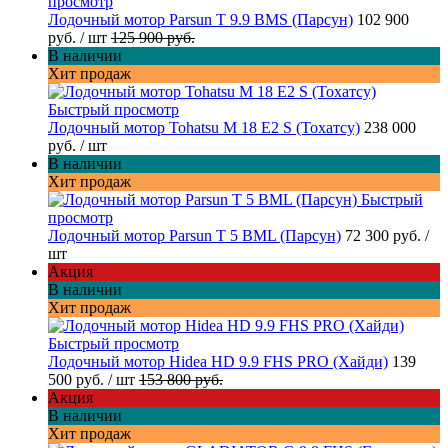
просмотр
Лодочный мотор Parsun T 9.9 BMS (Парсун)
102 900
руб.
/ шт
125 900 руб.
В наличии
Хит продаж
Быстрый просмотр
Лодочный мотор Tohatsu M 18 E2 S (Тохатсу)
238 000
руб.
/ шт
В наличии
Хит продаж
Быстрый
просмотр
Лодочный мотор Parsun T 5 BML (Парсун)
72 300 руб.
/
шт
Акция
В наличии
Хит продаж
Быстрый просмотр
Лодочный мотор Hidea HD 9.9 FHS PRO (Хайди)
139
500 руб.
/ шт
153 800 руб.
Акция
В наличии
Хит продаж