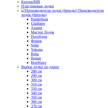
Катера/RIB
Пластиковые лодки
Производители
лодок (бренды)
Hunterboat
Gladiator
Azimut
Мастер Лодок
Посейдон
Флинк
Solar
Yukona
Reka
Bratan
HonWave
Выбор лодки по длине
280 см
290 см
300 см
310 см
330 см
340 см
350 см
360 см
370 см