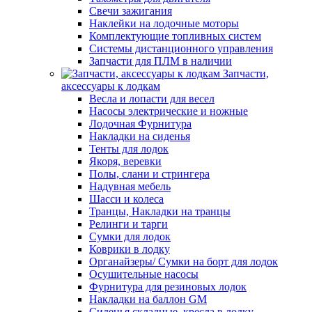
Свечи зажигания
Наклейки на лодочные моторы
Комплектующие топливных систем
Системы дистанционного управления
Запчасти для ПЛМ в наличии
Запчасти,
аксессуары к лодкам
Весла и лопасти для весел
Насосы электрические и ножные
Лодочная Фурнитура
Накладки на сиденья
Тенты для лодок
Якоря, веревки
Полы, слани и стрингера
Надувная мебель
Шасси и колеса
Транцы, Накладки на транцы
Релинги и тарги
Сумки для лодок
Коврики в лодку
Органайзеры/ Сумки на борт для лодок
Осушительные насосы
Фурнитура для резиновых лодок
Накладки на баллон GM
Сиденья складные, кресла в лодку