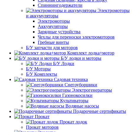
Спиннингодержатели
Электромоторы
и аккумуляторы
Электромоторы
Аккумуляторы
Зарядные устройства
Чехлы для переноски электромоторов
Гребные винты
Б/У запчасти для моторов
Комплект лодка+мотор
Б/У лодки и моторы
Б/У Лодки
Б/У Моторы
Б/У Комплекты
Садовая техника
Снегоуборщики
Электрогенераторы
Газонокосилки
Культиваторы
Водяные насосы
Подарочные сертификаты
Прокат
Прокат лодок
Прокат моторов