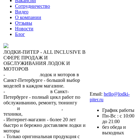
Вакансии
Сотрудничество
Видео
О компании
Отзывы
Новости
Блог
ЛОДКИ-ПИТЕР - ALL INCLUSIVE В
СФЕРЕ ПРОДАЖ И
ОБСЛУЖИВАНИЯ ЛОДОК И
МОТОРОВ
-
сеть магазинов
лодок и моторов в
Санкт-Петербурге - большой выбор
моделей в каждом магазине.
+7 (812) 317-22-93
-
2 сервисных центра
в Санкт-
Email:
hello@lodki-
Петербурге - полный цикл работ по
piter.ru
обслуживанию, ремонту, тюнингу
лодок
и
лодочных моторов
,
прокат
График работы
техники,
trade-in.
Пн-Вс : с 10:00
- Интернет-магазин - более 20 лет
до 21:00
быстро и бережно доставляем лодки и
без обеда и
моторы
по всей России.
выходных
- Только оригинальная продукция с