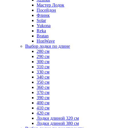
Мастер Лодок
Посейдон
Флинк
Solar
Yukona
Reka
Bratan
HonWave
Выбор лодки по длине
280 см
290 см
300 см
310 см
330 см
340 см
350 см
360 см
370 см
390 см
400 см
410 см
420 см
Лодки длиной 320 см
Лодки длиной 380 см