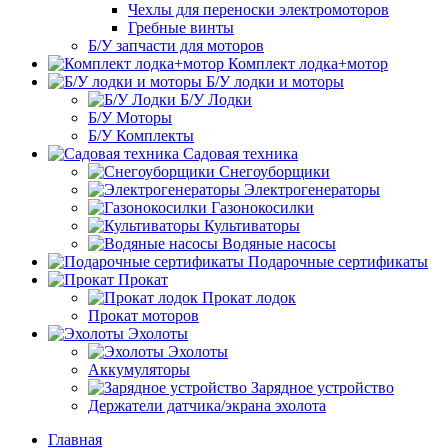
Чехлы для переноски электромоторов
Гребные винты
Б/У запчасти для моторов
Комплект лодка+мотор
Б/У лодки и моторы
Б/У Лодки
Б/У Моторы
Б/У Комплекты
Садовая техника
Снегоуборщики
Электрогенераторы
Газонокосилки
Культиваторы
Водяные насосы
Подарочные сертификаты
Прокат
Прокат лодок
Прокат моторов
Эхолоты
Эхолоты
Аккумуляторы
Зарядное устройство
Держатели датчика/экрана эхолота
Главная