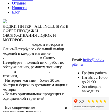
Отзывы
Новости
Блог
ЛОДКИ-ПИТЕР - ALL INCLUSIVE В
СФЕРЕ ПРОДАЖ И
ОБСЛУЖИВАНИЯ ЛОДОК И
МОТОРОВ
-
сеть магазинов
лодок и моторов в
Санкт-Петербурге - большой выбор
моделей в каждом магазине.
+7 (812) 317-22-93
-
2 сервисных центра
в Санкт-
Email:
hello@lodki-
Петербурге - полный цикл работ по
piter.ru
обслуживанию, ремонту, тюнингу
лодок
и
лодочных моторов
,
прокат
График работы
техники,
trade-in.
Пн-Вс : с 10:00
- Интернет-магазин - более 20 лет
до 21:00
быстро и бережно доставляем лодки и
без обеда и
моторы
по всей России.
выходных
- Только оригинальная продукция с
официальной гарантией
от
производителя.
- Все современные
способы оплаты
и
возможность покупки
в кредит
.