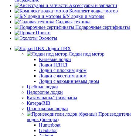
Аксессуары и запчасти
Комплект лодка+мотор
Б/У лодки и моторы
Садовая техника
Подарочные сертификаты
Прокат
Эхолоты
Лодки ПВХ
Лодки под мотор
Килевые лодки
Лодки НДНД
Лодки с плоским дном
Лодки с жестким дном
Лодки с алюминиевым дном
Гребные лодки
Недорогие лодки
Катамараны/Тримараны
Катера/RIB
Пластиковые лодки
Производители
лодок (бренды)
Hunterboat
Gladiator
Azimut