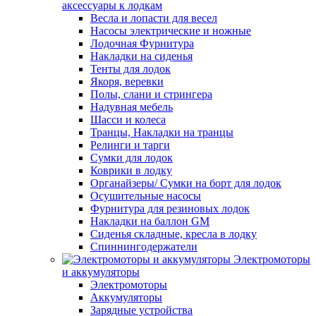
аксессуары к лодкам
Весла и лопасти для весел
Насосы электрические и ножные
Лодочная Фурнитура
Накладки на сиденья
Тенты для лодок
Якоря, веревки
Полы, слани и стрингера
Надувная мебель
Шасси и колеса
Транцы, Накладки на транцы
Релинги и тарги
Сумки для лодок
Коврики в лодку
Органайзеры/ Сумки на борт для лодок
Осушительные насосы
Фурнитура для резиновых лодок
Накладки на баллон GM
Сиденья складные, кресла в лодку
Спиннингодержатели
Электромоторы
и аккумуляторы
Электромоторы
Аккумуляторы
Зарядные устройства