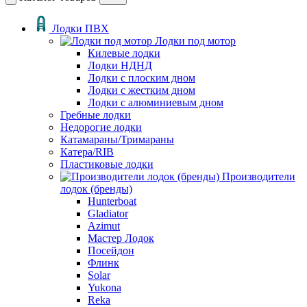
Лодки ПВХ
Лодки под мотор
Килевые лодки
Лодки НДНД
Лодки с плоским дном
Лодки с жестким дном
Лодки с алюминиевым дном
Гребные лодки
Недорогие лодки
Катамараны/Тримараны
Катера/RIB
Пластиковые лодки
Производители
лодок (бренды)
Hunterboat
Gladiator
Azimut
Мастер Лодок
Посейдон
Флинк
Solar
Yukona
Reka