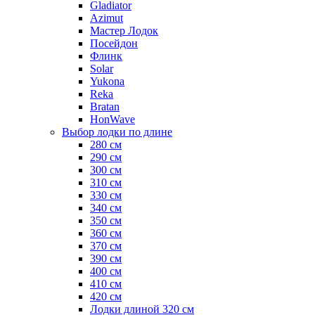
Gladiator
Azimut
Мастер Лодок
Посейдон
Флинк
Solar
Yukona
Reka
Bratan
HonWave
Выбор лодки по длине
280 см
290 см
300 см
310 см
330 см
340 см
350 см
360 см
370 см
390 см
400 см
410 см
420 см
Лодки длиной 320 см