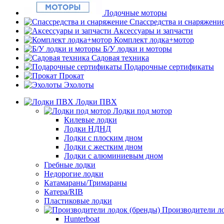
Лодочные моторы
Спассредства и снаряжени
Аксессуары и запчасти
Комплект лодка+мотор
Б/У лодки и моторы
Садовая техника
Подарочные сертификаты
Прокат
Эхолоты
Лодки ПВХ
Лодки под мотор
Килевые лодки
Лодки НДНД
Лодки с плоским дном
Лодки с жестким дном
Лодки с алюминиевым дном
Гребные лодки
Недорогие лодки
Катамараны/Тримараны
Катера/RIB
Пластиковые лодки
Производители ло
Hunterboat