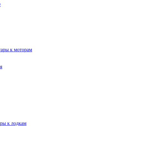
е
уары к моторам
я
ары к лодкам