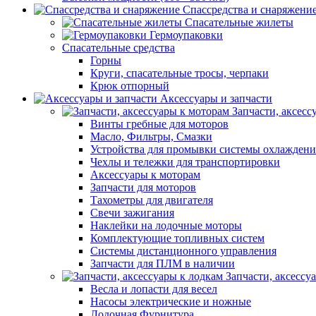
Спассредства и снаряжени
Спасательные жилеты
Гермоупаковки
Спасательные средства
Горны
Круги, спасательные тросы, черпаки
Крюк отпорный
Аксессуары и запчасти
Запчасти, аксесс
Винты гребные для моторов
Масло, Фильтры, Смазки
Устройства для промывки системы охлаждени
Чехлы и тележки для транспортировки
Аксессуары к моторам
Запчасти для моторов
Тахометры для двигателя
Свечи зажигания
Наклейки на лодочные моторы
Комплектующие топливных систем
Системы дистанционного управления
Запчасти для ПЛМ в наличии
Запчасти, аксессу
Весла и лопасти для весел
Насосы электрические и ножные
Лодочная Фурнитура