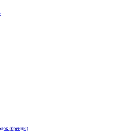
е
док (бренды)