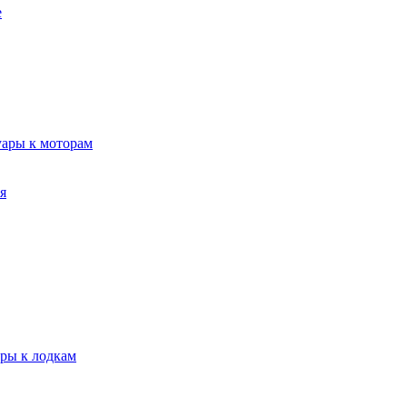
е
уары к моторам
я
ары к лодкам