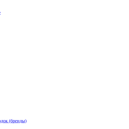
е
док (бренды)