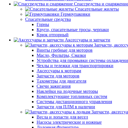
Спассредства и снаряжени
Спасательные жилеты
Гермоупаковки
Спасательные средства
Горны
Круги, спасательные тросы, черпаки
Крюк отпорный
Аксессуары и запчасти
Запчасти, аксесс
Винты гребные для моторов
Масло, Фильтры, Смазки
Устройства для промывки системы охлаждени
Чехлы и тележки для транспортировки
Аксессуары к моторам
Запчасти для моторов
Тахометры для двигателя
Свечи зажигания
Наклейки на лодочные моторы
Комплектующие топливных систем
Системы дистанционного управления
Запчасти для ПЛМ в наличии
Запчасти, аксессу
Весла и лопасти для весел
Насосы электрические и ножные
Лодочная Фурнитура