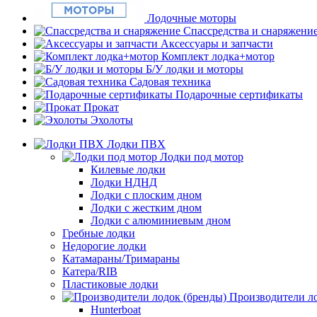
Лодочные моторы
Спассредства и снаряжени
Аксессуары и запчасти
Комплект лодка+мотор
Б/У лодки и моторы
Садовая техника
Подарочные сертификаты
Прокат
Эхолоты
Лодки ПВХ
Лодки под мотор
Килевые лодки
Лодки НДНД
Лодки с плоским дном
Лодки с жестким дном
Лодки с алюминиевым дном
Гребные лодки
Недорогие лодки
Катамараны/Тримараны
Катера/RIB
Пластиковые лодки
Производители ло
Hunterboat