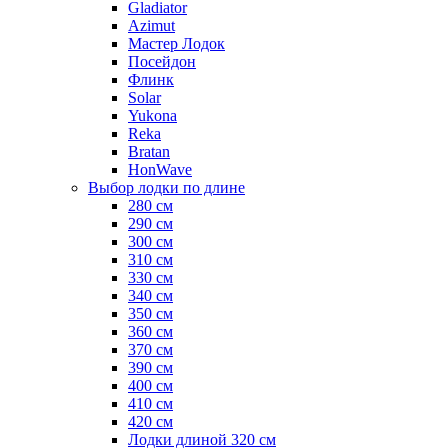
Gladiator
Azimut
Мастер Лодок
Посейдон
Флинк
Solar
Yukona
Reka
Bratan
HonWave
Выбор лодки по длине
280 см
290 см
300 см
310 см
330 см
340 см
350 см
360 см
370 см
390 см
400 см
410 см
420 см
Лодки длиной 320 см