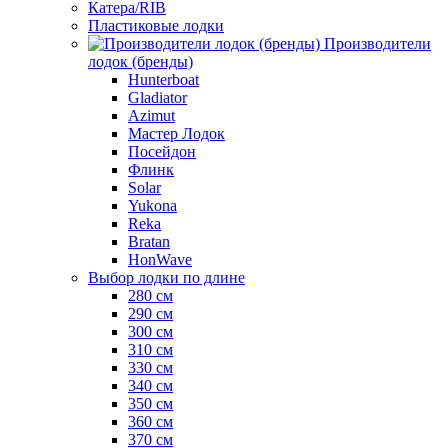
Катера/RIB
Пластиковые лодки
Производители
лодок (бренды)
Hunterboat
Gladiator
Azimut
Мастер Лодок
Посейдон
Флинк
Solar
Yukona
Reka
Bratan
HonWave
Выбор лодки по длине
280 см
290 см
300 см
310 см
330 см
340 см
350 см
360 см
370 см