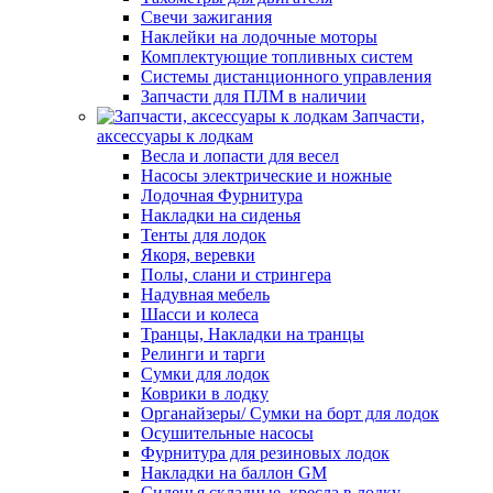
Свечи зажигания
Наклейки на лодочные моторы
Комплектующие топливных систем
Системы дистанционного управления
Запчасти для ПЛМ в наличии
Запчасти,
аксессуары к лодкам
Весла и лопасти для весел
Насосы электрические и ножные
Лодочная Фурнитура
Накладки на сиденья
Тенты для лодок
Якоря, веревки
Полы, слани и стрингера
Надувная мебель
Шасси и колеса
Транцы, Накладки на транцы
Релинги и тарги
Сумки для лодок
Коврики в лодку
Органайзеры/ Сумки на борт для лодок
Осушительные насосы
Фурнитура для резиновых лодок
Накладки на баллон GM
Сиденья складные, кресла в лодку