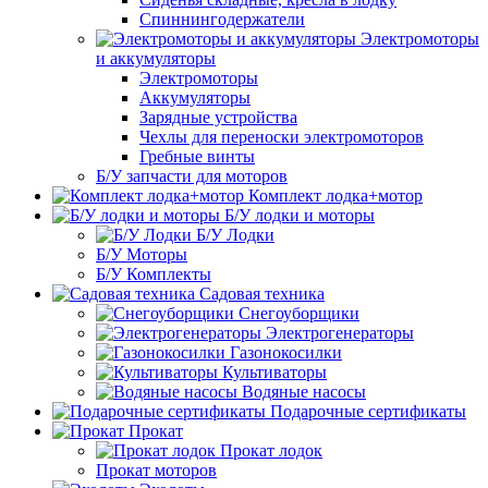
Спиннингодержатели
Электромоторы
и аккумуляторы
Электромоторы
Аккумуляторы
Зарядные устройства
Чехлы для переноски электромоторов
Гребные винты
Б/У запчасти для моторов
Комплект лодка+мотор
Б/У лодки и моторы
Б/У Лодки
Б/У Моторы
Б/У Комплекты
Садовая техника
Снегоуборщики
Электрогенераторы
Газонокосилки
Культиваторы
Водяные насосы
Подарочные сертификаты
Прокат
Прокат лодок
Прокат моторов