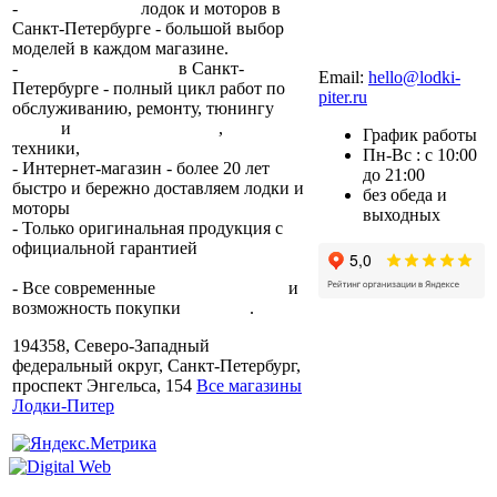
-
сеть магазинов
лодок и моторов в
Санкт-Петербурге - большой выбор
моделей в каждом магазине.
+7 (812) 317-22-93
-
2 сервисных центра
в Санкт-
Email:
hello@lodki-
Петербурге - полный цикл работ по
piter.ru
обслуживанию, ремонту, тюнингу
лодок
и
лодочных моторов
,
прокат
График работы
техники,
trade-in.
Пн-Вс : с 10:00
- Интернет-магазин - более 20 лет
до 21:00
быстро и бережно доставляем лодки и
без обеда и
моторы
по всей России.
выходных
- Только оригинальная продукция с
официальной гарантией
от
производителя.
- Все современные
способы оплаты
и
возможность покупки
в кредит
.
194358, Северо-Западный
федеральный округ, Санкт-Петербург,
проспект Энгельса, 154
Все магазины
Лодки-Питер