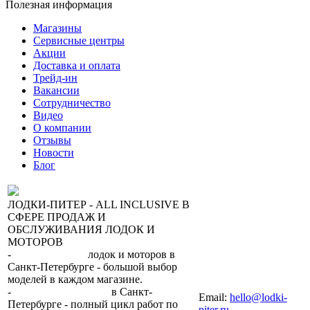
Полезная информация
Магазины
Сервисные центры
Акции
Доставка и оплата
Трейд-ин
Вакансии
Сотрудничество
Видео
О компании
Отзывы
Новости
Блог
ЛОДКИ-ПИТЕР - ALL INCLUSIVE В
СФЕРЕ ПРОДАЖ И
ОБСЛУЖИВАНИЯ ЛОДОК И
МОТОРОВ
-
сеть магазинов
лодок и моторов в
Санкт-Петербурге - большой выбор
моделей в каждом магазине.
+7 (812) 317-22-93
-
2 сервисных центра
в Санкт-
Email:
hello@lodki-
Петербурге - полный цикл работ по
piter.ru