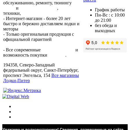
обслуживанию, ремонту, тюнингу
лодок
и
лодочных моторов
,
прокат
График работы
техники,
trade-in.
Пн-Вс : с 10:00
- Интернет-магазин - более 20 лет
до 21:00
быстро и бережно доставляем лодки и
без обеда и
моторы
по всей России.
выходных
- Только оригинальная продукция с
официальной гарантией
от
производителя.
- Все современные
способы оплаты
и
возможность покупки
в кредит
.
194358, Северо-Западный
федеральный округ, Санкт-Петербург,
проспект Энгельса, 154
Все магазины
Лодки-Питер
Уважаемые водномоторники! Сведения, размещенные на сайте,