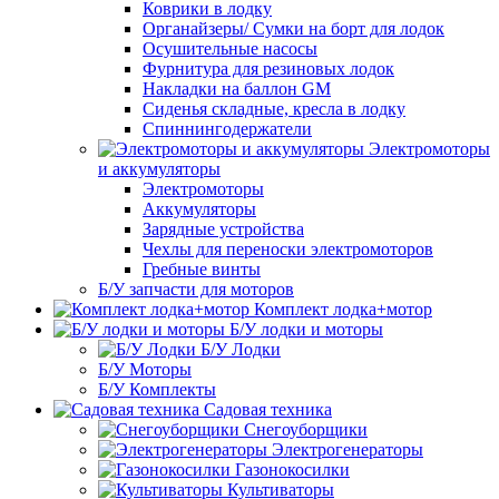
Коврики в лодку
Органайзеры/ Сумки на борт для лодок
Осушительные насосы
Фурнитура для резиновых лодок
Накладки на баллон GM
Сиденья складные, кресла в лодку
Спиннингодержатели
Электромоторы
и аккумуляторы
Электромоторы
Аккумуляторы
Зарядные устройства
Чехлы для переноски электромоторов
Гребные винты
Б/У запчасти для моторов
Комплект лодка+мотор
Б/У лодки и моторы
Б/У Лодки
Б/У Моторы
Б/У Комплекты
Садовая техника
Снегоуборщики
Электрогенераторы
Газонокосилки
Культиваторы