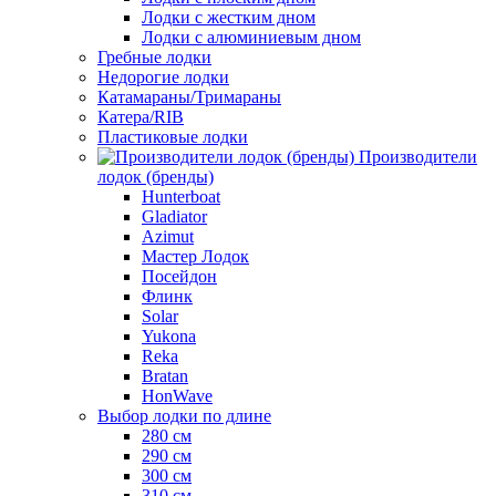
Лодки с жестким дном
Лодки с алюминиевым дном
Гребные лодки
Недорогие лодки
Катамараны/Тримараны
Катера/RIB
Пластиковые лодки
Производители
лодок (бренды)
Hunterboat
Gladiator
Azimut
Мастер Лодок
Посейдон
Флинк
Solar
Yukona
Reka
Bratan
HonWave
Выбор лодки по длине
280 см
290 см
300 см
310 см