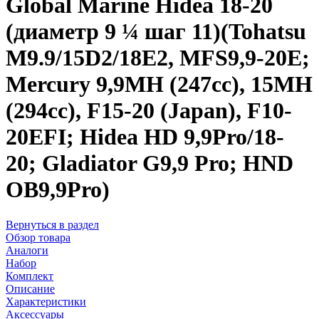
Global Marine Hidea 18-20
(диаметр 9 ¼ шаг 11)(Tohatsu
M9.9/15D2/18E2, MFS9,9-20E;
Mercury 9,9MH (247cc), 15MH
(294cc), F15-20 (Japan), F10-
20EFI; Hidea HD 9,9Pro/18-
20; Gladiator G9,9 Pro; HND
OB9,9Pro)
Вернуться в раздел
Обзор товара
Аналоги
Набор
Комплект
Описание
Характеристики
Аксессуары