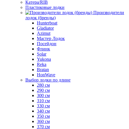
Катера/RIB
Пластиковые лодки
Производители
лодок (бренды)
Hunterboat
Gladiator
Azimut
Мастер Лодок
Посейдон
Флинк
Solar
Yukona
Reka
Bratan
HonWave
Выбор лодки по длине
280 см
290 см
300 см
310 см
330 см
340 см
350 см
360 см
370 см