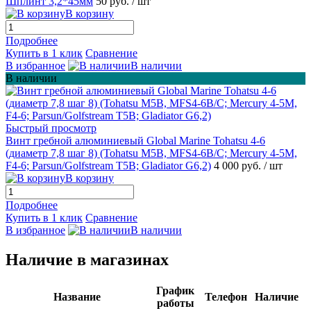
Шплинт 3,2*45мм
50 руб.
/ шт
В корзину
Подробнее
Купить в 1 клик
Сравнение
В избранное
В наличии
В наличии
Быстрый просмотр
Винт гребной алюминиевый Global Marine Tohatsu 4-6
(диаметр 7,8 шаг 8) (Tohatsu M5В, MFS4-6B/C; Mercury 4-5M,
F4-6; Parsun/Golfstream T5B; Gladiator G6,2)
4 000 руб.
/ шт
В корзину
Подробнее
Купить в 1 клик
Сравнение
В избранное
В наличии
Наличие в магазинах
График
Название
Телефон
Наличие
работы