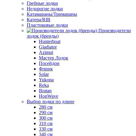
Гребные лодки
Недорогие лодки
Катамараны/Тримараны
Катера/RIB
Пластиковые лодки
Производители
лодок (бренды)
Hunterboat
Gladiator
Azimut
Мастер Лодок
Посейдон
Флинк
Solar
Yukona
Reka
Bratan
HonWave
Выбор лодки по длине
280 см
290 см
300 см
310 см
330 см
340 см