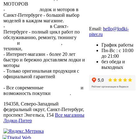
МОТОРОВ
-
сеть магазинов
лодок и моторов в
Санкт-Петербурге - большой выбор
моделей в каждом магазине.
+7 (812) 317-22-93
-
2 сервисных центра
в Санкт-
Email:
hello@lodki-
Петербурге - полный цикл работ по
piter.ru
обслуживанию, ремонту, тюнингу
лодок
и
лодочных моторов
,
прокат
График работы
техники,
trade-in.
Пн-Вс : с 10:00
- Интернет-магазин - более 20 лет
до 21:00
быстро и бережно доставляем лодки и
без обеда и
моторы
по всей России.
выходных
- Только оригинальная продукция с
официальной гарантией
от
производителя.
- Все современные
способы оплаты
и
возможность покупки
в кредит
.
194358, Северо-Западный
федеральный округ, Санкт-Петербург,
проспект Энгельса, 154
Все магазины
Лодки-Питер