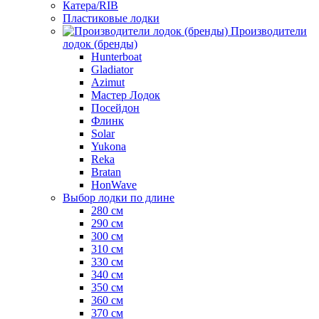
Катера/RIB
Пластиковые лодки
Производители
лодок (бренды)
Hunterboat
Gladiator
Azimut
Мастер Лодок
Посейдон
Флинк
Solar
Yukona
Reka
Bratan
HonWave
Выбор лодки по длине
280 см
290 см
300 см
310 см
330 см
340 см
350 см
360 см
370 см