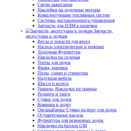
Свечи зажигания
Наклейки на лодочные моторы
Комплектующие топливных систем
Системы дистанционного управления
Запчасти для ПЛМ в наличии
Запчасти,
аксессуары к лодкам
Весла и лопасти для весел
Насосы электрические и ножные
Лодочная Фурнитура
Накладки на сиденья
Тенты для лодок
Якоря, веревки
Полы, слани и стрингера
Надувная мебель
Шасси и колеса
Транцы, Накладки на транцы
Релинги и тарги
Сумки для лодок
Коврики в лодку
Органайзеры/ Сумки на борт для лодок
Осушительные насосы
Фурнитура для резиновых лодок
Накладки на баллон GM
Сиденья складные, кресла в лодку