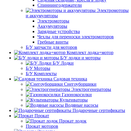
Спиннингодержатели
Электромоторы
и аккумуляторы
Электромоторы
Аккумуляторы
Зарядные устройства
Чехлы для переноски электромоторов
Гребные винты
Б/У запчасти для моторов
Комплект лодка+мотор
Б/У лодки и моторы
Б/У Лодки
Б/У Моторы
Б/У Комплекты
Садовая техника
Снегоуборщики
Электрогенераторы
Газонокосилки
Культиваторы
Водяные насосы
Подарочные сертификаты
Прокат
Прокат лодок
Прокат моторов