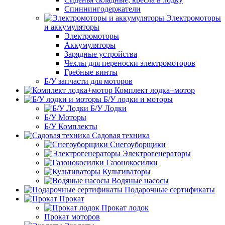
Спиннингодержатели
Электромоторы
и аккумуляторы
Электромоторы
Аккумуляторы
Зарядные устройства
Чехлы для переноски электромоторов
Гребные винты
Б/У запчасти для моторов
Комплект лодка+мотор
Б/У лодки и моторы
Б/У Лодки
Б/У Моторы
Б/У Комплекты
Садовая техника
Снегоуборщики
Электрогенераторы
Газонокосилки
Культиваторы
Водяные насосы
Подарочные сертификаты
Прокат
Прокат лодок
Прокат моторов