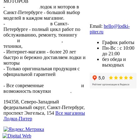
МОТОРОВ
-
сеть магазинов
лодок и моторов в
Санкт-Петербурге - большой выбор
моделей в каждом магазине.
+7 (812) 317-22-93
-
2 сервисных центра
в Санкт-
Email:
hello@lodki-
Петербурге - полный цикл работ по
piter.ru
обслуживанию, ремонту, тюнингу
лодок
и
лодочных моторов
,
прокат
График работы
техники,
trade-in.
Пн-Вс : с 10:00
- Интернет-магазин - более 20 лет
до 21:00
быстро и бережно доставляем лодки и
без обеда и
моторы
по всей России.
выходных
- Только оригинальная продукция с
официальной гарантией
от
производителя.
- Все современные
способы оплаты
и
возможность покупки
в кредит
.
194358, Северо-Западный
федеральный округ, Санкт-Петербург,
проспект Энгельса, 154
Все магазины
Лодки-Питер