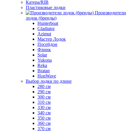
Катера/RIB
Пластиковые лодки
Производители
лодок (бренды)
Hunterboat
Gladiator
Azimut
Мастер Лодок
Посейдон
Флинк
Solar
Yukona
Reka
Bratan
HonWave
Выбор лодки по длине
280 см
290 см
300 см
310 см
330 см
340 см
350 см
360 см
370 см