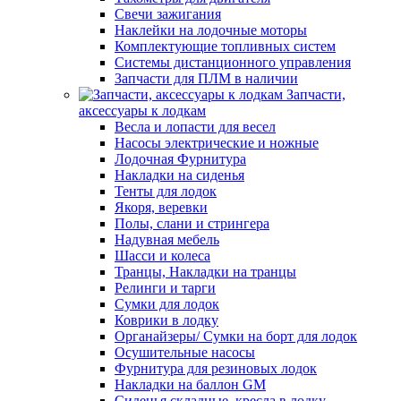
Свечи зажигания
Наклейки на лодочные моторы
Комплектующие топливных систем
Системы дистанционного управления
Запчасти для ПЛМ в наличии
Запчасти,
аксессуары к лодкам
Весла и лопасти для весел
Насосы электрические и ножные
Лодочная Фурнитура
Накладки на сиденья
Тенты для лодок
Якоря, веревки
Полы, слани и стрингера
Надувная мебель
Шасси и колеса
Транцы, Накладки на транцы
Релинги и тарги
Сумки для лодок
Коврики в лодку
Органайзеры/ Сумки на борт для лодок
Осушительные насосы
Фурнитура для резиновых лодок
Накладки на баллон GM
Сиденья складные, кресла в лодку