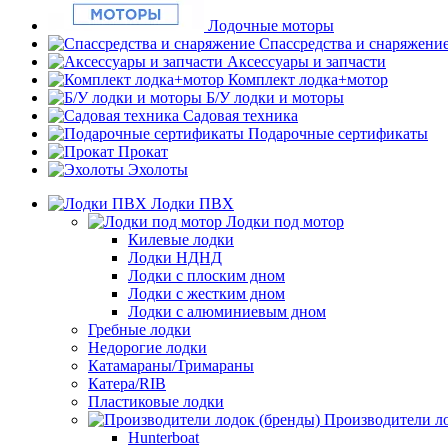
Лодочные моторы
Спассредства и снаряжени
Аксессуары и запчасти
Комплект лодка+мотор
Б/У лодки и моторы
Садовая техника
Подарочные сертификаты
Прокат
Эхолоты
Лодки ПВХ
Лодки под мотор
Килевые лодки
Лодки НДНД
Лодки с плоским дном
Лодки с жестким дном
Лодки с алюминиевым дном
Гребные лодки
Недорогие лодки
Катамараны/Тримараны
Катера/RIB
Пластиковые лодки
Производители ло
Hunterboat