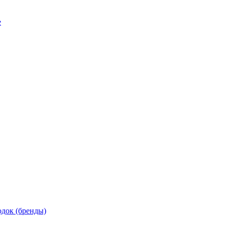
е
док (бренды)