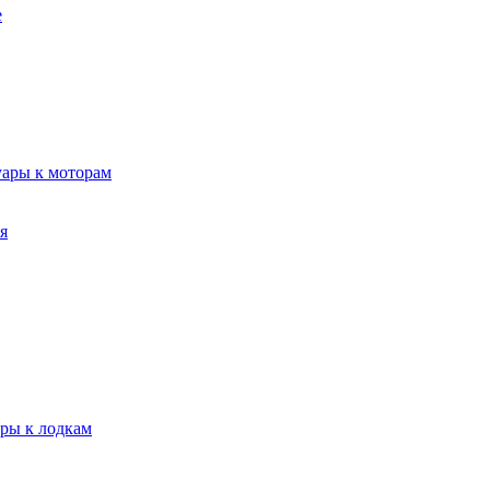
е
уары к моторам
я
ары к лодкам