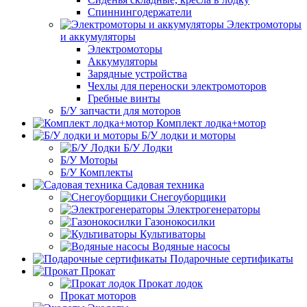
Спиннингодержатели
Электромоторы
и аккумуляторы
Электромоторы
Аккумуляторы
Зарядные устройства
Чехлы для переноски электромоторов
Гребные винты
Б/У запчасти для моторов
Комплект лодка+мотор
Б/У лодки и моторы
Б/У Лодки
Б/У Моторы
Б/У Комплекты
Садовая техника
Снегоуборщики
Электрогенераторы
Газонокосилки
Культиваторы
Водяные насосы
Подарочные сертификаты
Прокат
Прокат лодок
Прокат моторов