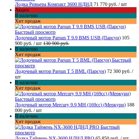
Лодка Ривьера Компакт 3600 НДНД
71 770 руб.
/ шт
Акция
В наличии
Хит продаж
Быстрый просмотр
Лодочный мотор Parsun T 9.9 BMS USB (Парсун)
105
900 руб.
/ шт
130 900 руб.
В наличии
Хит продаж
Быстрый
просмотр
Лодочный мотор Parsun T 5 BML (Парсун)
72 300 руб.
/
шт
В наличии
Хит продаж
Быстрый просмотр
Лодочный мотор Mercury 9.9 MH (169cc) (Меркури)
188
000 руб.
/ шт
В наличии
Хит продаж
Быстрый
просмотр
Лодка Таймень NX-3600 НДНД PRO
65 850 руб.
/ шт