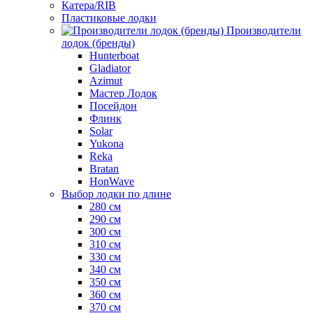
Катера/RIB
Пластиковые лодки
Производители
лодок (бренды)
Hunterboat
Gladiator
Azimut
Мастер Лодок
Посейдон
Флинк
Solar
Yukona
Reka
Bratan
HonWave
Выбор лодки по длине
280 см
290 см
300 см
310 см
330 см
340 см
350 см
360 см
370 см