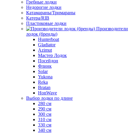
Гребные лодки
Недорогие лодки
Катамараны/Тримараны
Катера/RIB
Пластиковые лодки
Производители
лодок (бренды)
Hunterboat
Gladiator
Azimut
Мастер Лодок
Посейдон
Флинк
Solar
Yukona
Reka
Bratan
HonWave
Выбор лодки по длине
280 см
290 см
300 см
310 см
330 см
340 см