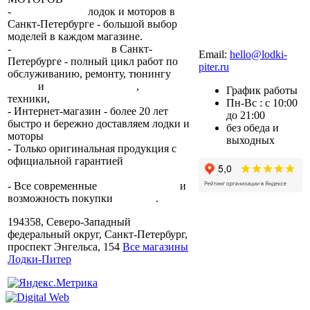
-
сеть магазинов
лодок и моторов в
Санкт-Петербурге - большой выбор
моделей в каждом магазине.
+7 (812) 317-22-93
-
2 сервисных центра
в Санкт-
Email:
hello@lodki-
Петербурге - полный цикл работ по
piter.ru
обслуживанию, ремонту, тюнингу
лодок
и
лодочных моторов
,
прокат
График работы
техники,
trade-in.
Пн-Вс : с 10:00
- Интернет-магазин - более 20 лет
до 21:00
быстро и бережно доставляем лодки и
без обеда и
моторы
по всей России.
выходных
- Только оригинальная продукция с
официальной гарантией
от
производителя.
- Все современные
способы оплаты
и
возможность покупки
в кредит
.
194358, Северо-Западный
федеральный округ, Санкт-Петербург,
проспект Энгельса, 154
Все магазины
Лодки-Питер