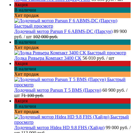
Акция
В наличии
Хит продаж
Быстрый просмотр
Лодочный мотор Parsun F 6 ABMS-DC (Парсун)
89 900
руб.
/ шт
102 000 руб.
В наличии
Хит продаж
Быстрый просмотр
Лодка Ривьера Компакт 3400 СК
56 010 руб.
/ шт
Акция
В наличии
Хит продаж
Быстрый
просмотр
Лодочный мотор Parsun T 5 BMS (Парсун)
60 900 руб.
/
шт
71 100 руб.
Акция
В наличии
Хит продаж
Быстрый
просмотр
Лодочный мотор Hidea HD 9.8 FHS (Хайди)
99 000 руб.
/
шт
113 000 руб.