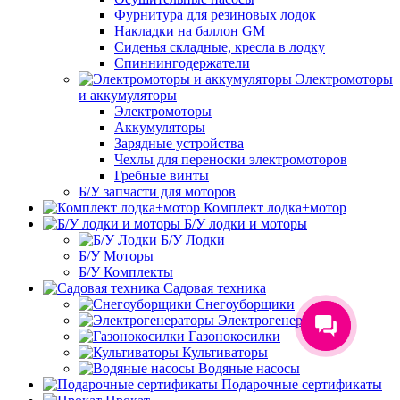
Фурнитура для резиновых лодок
Накладки на баллон GM
Сиденья складные, кресла в лодку
Спиннингодержатели
Электромоторы
и аккумуляторы
Электромоторы
Аккумуляторы
Зарядные устройства
Чехлы для переноски электромоторов
Гребные винты
Б/У запчасти для моторов
Комплект лодка+мотор
Б/У лодки и моторы
Б/У Лодки
Б/У Моторы
Б/У Комплекты
Садовая техника
Снегоуборщики
Электрогенераторы
Газонокосилки
Культиваторы
Водяные насосы
Подарочные сертификаты