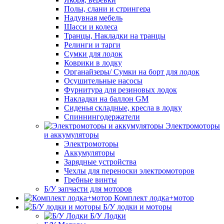
Полы, слани и стрингера
Надувная мебель
Шасси и колеса
Транцы, Накладки на транцы
Релинги и тарги
Сумки для лодок
Коврики в лодку
Органайзеры/ Сумки на борт для лодок
Осушительные насосы
Фурнитура для резиновых лодок
Накладки на баллон GM
Сиденья складные, кресла в лодку
Спиннингодержатели
Электромоторы
и аккумуляторы
Электромоторы
Аккумуляторы
Зарядные устройства
Чехлы для переноски электромоторов
Гребные винты
Б/У запчасти для моторов
Комплект лодка+мотор
Б/У лодки и моторы
Б/У Лодки