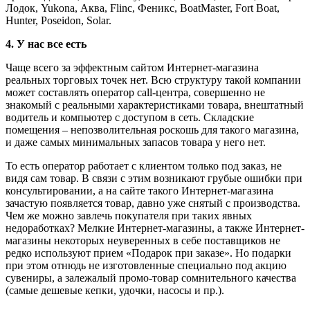
Лодок, Yukona, Аква, Flinc, Феникс, BoatMaster, Fort Boat,
Hunter, Poseidon, Solar.
4. У нас все есть
Чаще всего за эффектным сайтом Интернет-магазина
реальных торговых точек нет. Всю структуру такой компании
может составлять оператор call-центра, совершенно не
знакомый с реальными характеристиками товара, внештатный
водитель и компьютер с доступом в сеть. Складские
помещения – непозволительная роскошь для такого магазина,
и даже самых минимальных запасов товара у него нет.
То есть оператор работает с клиентом только под заказ, не
видя сам товар. В связи с этим возникают грубые ошибки при
консультировании, а на сайте такого Интернет-магазина
зачастую появляется товар, давно уже снятый с производства.
Чем же можно завлечь покупателя при таких явных
недоработках? Мелкие Интернет-магазины, а также Интернет-
магазины некоторых неуверенных в себе поставщиков не
редко используют прием «Подарок при заказе». Но подарки
при этом отнюдь не изготовленные специально под акцию
сувениры, а залежалый промо-товар сомнительного качества
(самые дешевые кепки, удочки, насосы и пр.).