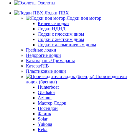
Эхолоты
Лодки ПВХ
Лодки под мотор
Килевые лодки
Лодки НДНД
Лодки с плоским дном
Лодки с жестким дном
Лодки с алюминиевым дном
Гребные лодки
Недорогие лодки
Катамараны/Тримараны
Катера/RIB
Пластиковые лодки
Производители
лодок (бренды)
Hunterboat
Gladiator
Azimut
Мастер Лодок
Посейдон
Флинк
Solar
Yukona
Reka