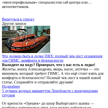
«многопрофильным» специалистом call-центра или…
автоответчиком.
Вернуться к списку
Другие записи
Что должно быть в лодке ПВХ: полный чек-лист оснащения
для ГИМС, комфорта и безопасности
Выходите на воду? Проверьте, что у вас есть в лодке!
Жилеты, конец Александрова, якорь, насос, аптечка — это
минимум, который требует ГИМС. А что ещё стоит взять для
комфорта и безопасности? Полный чек-лист в нашей новой
статье. Сохраняйте и отправляйте друзьям!
Подробнее
5 лучших водных маршрутов Ленобласти с координатами
спусков
От крепости «Орешек» до шхер Выборгского залива —
подборка живописных мест, куда можно добраться на