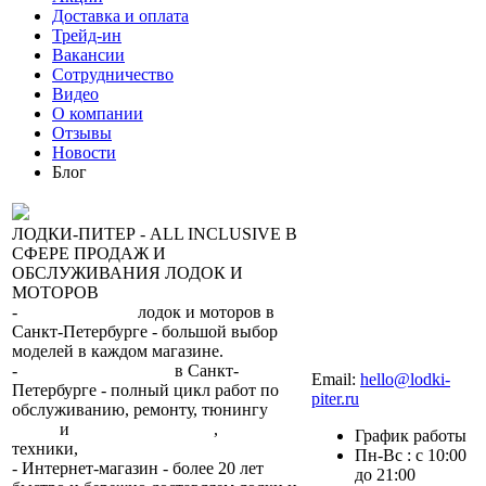
Доставка и оплата
Трейд-ин
Вакансии
Сотрудничество
Видео
О компании
Отзывы
Новости
Блог
ЛОДКИ-ПИТЕР - ALL INCLUSIVE В
СФЕРЕ ПРОДАЖ И
ОБСЛУЖИВАНИЯ ЛОДОК И
МОТОРОВ
-
сеть магазинов
лодок и моторов в
Санкт-Петербурге - большой выбор
моделей в каждом магазине.
+7 (812) 317-22-93
-
2 сервисных центра
в Санкт-
Email:
hello@lodki-
Петербурге - полный цикл работ по
piter.ru
обслуживанию, ремонту, тюнингу
лодок
и
лодочных моторов
,
прокат
График работы
техники,
trade-in.
Пн-Вс : с 10:00
- Интернет-магазин - более 20 лет
до 21:00