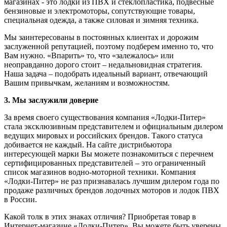
магазинах - это лодки из ПВХ и стеклопластика, подвесные
бензиновые и электромоторы, сопутствующие товары,
специальная одежда, а также силовая и зимняя техника.
Мы заинтересованы в постоянных клиентах и дорожим
заслуженной репутацией, поэтому подберем именно то, что
Вам нужно. «Впарить» то, что «залежалось» или
неоправданно дорого стоит – недальновидная стратегия.
Наша задача – подобрать идеальный вариант, отвечающий
Вашим привычкам, желаниям и возможностям.
3. Мы заслужили доверие
За время своего существования компания «Лодки-Питер»
стала эксклюзивным представителем и официальным дилером
ведущих мировых и российских брендов. Такого статуса
добивается не каждый. На сайте дистрибьютора
интересующей марки Вы можете познакомиться с перечнем
сертифицированных представителей – это ограниченный
список магазинов водно-моторной техники. Компания
«Лодки-Питер» не раз признавалась лучшим дилером года по
продаже различных брендов лодочных моторов и лодок ПВХ
в России.
Какой толк в этих знаках отличия? Приобретая товар в
Интернет-магазине «Лодки-Питер», Вы можете быть уверены