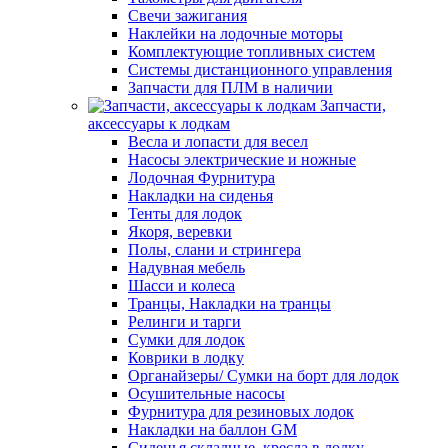
Свечи зажигания
Наклейки на лодочные моторы
Комплектующие топливных систем
Системы дистанционного управления
Запчасти для ПЛМ в наличии
Запчасти,
аксессуары к лодкам
Весла и лопасти для весел
Насосы электрические и ножные
Лодочная Фурнитура
Накладки на сиденья
Тенты для лодок
Якоря, веревки
Полы, слани и стрингера
Надувная мебель
Шасси и колеса
Транцы, Накладки на транцы
Релинги и тарги
Сумки для лодок
Коврики в лодку
Органайзеры/ Сумки на борт для лодок
Осушительные насосы
Фурнитура для резиновых лодок
Накладки на баллон GM
Сиденья складные, кресла в лодку