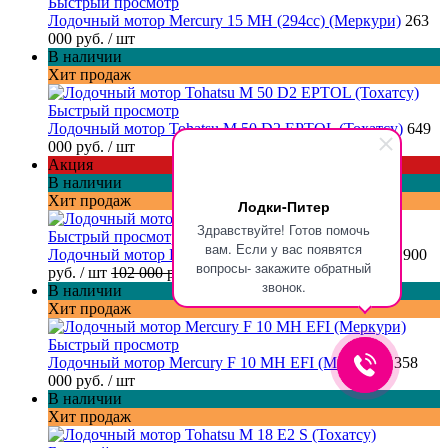
Быстрый просмотр
Лодочный мотор Mercury 15 MH (294cc) (Меркури)
263
000 руб.
/ шт
В наличии
Хит продаж
Быстрый просмотр
Лодочный мотор Tohatsu M 50 D2 EPTOL (Тохатсу)
649
000 руб.
/ шт
Акция
В наличии
Хит продаж
Лодки-Питер
Здравствуйте! Готов помочь
Быстрый просмотр
вам. Если у вас появятся
Лодочный мотор Parsun F 6 ABMS-DC (Парсун)
89 900
вопросы- закажите обратный
руб.
/ шт
102 000 руб.
звонок.
В наличии
Хит продаж
Быстрый просмотр
Лодочный мотор Mercury F 10 MH EFI (Меркури)
358
000 руб.
/ шт
В наличии
Хит продаж