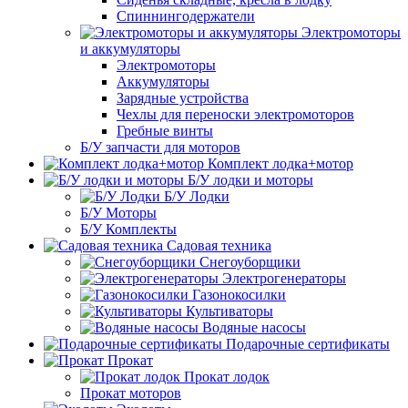
Спиннингодержатели
Электромоторы
и аккумуляторы
Электромоторы
Аккумуляторы
Зарядные устройства
Чехлы для переноски электромоторов
Гребные винты
Б/У запчасти для моторов
Комплект лодка+мотор
Б/У лодки и моторы
Б/У Лодки
Б/У Моторы
Б/У Комплекты
Садовая техника
Снегоуборщики
Электрогенераторы
Газонокосилки
Культиваторы
Водяные насосы
Подарочные сертификаты
Прокат
Прокат лодок
Прокат моторов