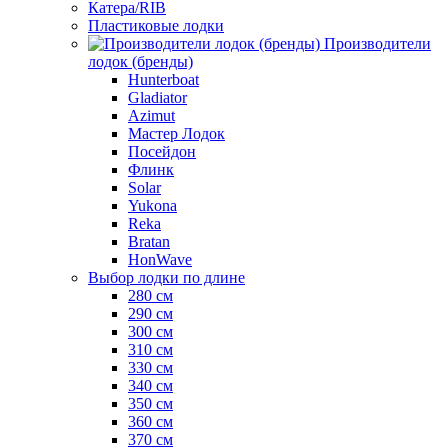
Катера/RIB
Пластиковые лодки
Производители
лодок (бренды)
Hunterboat
Gladiator
Azimut
Мастер Лодок
Посейдон
Флинк
Solar
Yukona
Reka
Bratan
HonWave
Выбор лодки по длине
280 см
290 см
300 см
310 см
330 см
340 см
350 см
360 см
370 см