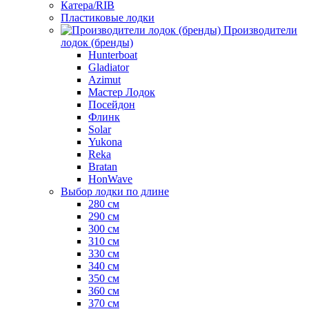
Катера/RIB
Пластиковые лодки
Производители
лодок (бренды)
Hunterboat
Gladiator
Azimut
Мастер Лодок
Посейдон
Флинк
Solar
Yukona
Reka
Bratan
HonWave
Выбор лодки по длине
280 см
290 см
300 см
310 см
330 см
340 см
350 см
360 см
370 см