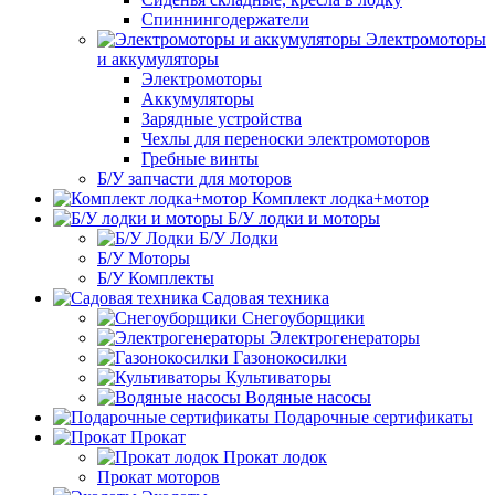
Спиннингодержатели
Электромоторы
и аккумуляторы
Электромоторы
Аккумуляторы
Зарядные устройства
Чехлы для переноски электромоторов
Гребные винты
Б/У запчасти для моторов
Комплект лодка+мотор
Б/У лодки и моторы
Б/У Лодки
Б/У Моторы
Б/У Комплекты
Садовая техника
Снегоуборщики
Электрогенераторы
Газонокосилки
Культиваторы
Водяные насосы
Подарочные сертификаты
Прокат
Прокат лодок
Прокат моторов