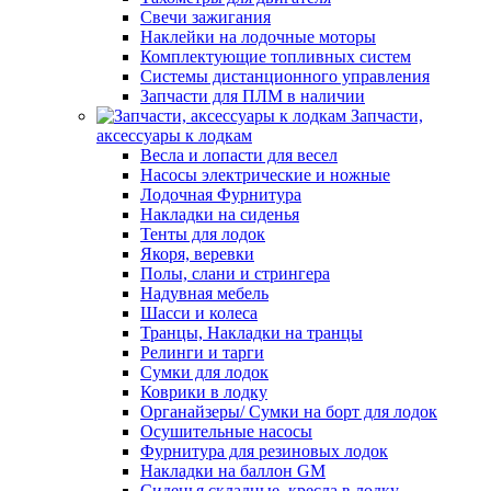
Свечи зажигания
Наклейки на лодочные моторы
Комплектующие топливных систем
Системы дистанционного управления
Запчасти для ПЛМ в наличии
Запчасти,
аксессуары к лодкам
Весла и лопасти для весел
Насосы электрические и ножные
Лодочная Фурнитура
Накладки на сиденья
Тенты для лодок
Якоря, веревки
Полы, слани и стрингера
Надувная мебель
Шасси и колеса
Транцы, Накладки на транцы
Релинги и тарги
Сумки для лодок
Коврики в лодку
Органайзеры/ Сумки на борт для лодок
Осушительные насосы
Фурнитура для резиновых лодок
Накладки на баллон GM
Сиденья складные, кресла в лодку