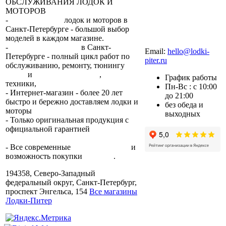
ОБСЛУЖИВАНИЯ ЛОДОК И
МОТОРОВ
-
сеть магазинов
лодок и моторов в
Санкт-Петербурге - большой выбор
моделей в каждом магазине.
+7 (812) 317-22-93
-
2 сервисных центра
в Санкт-
Email:
hello@lodki-
Петербурге - полный цикл работ по
piter.ru
обслуживанию, ремонту, тюнингу
лодок
и
лодочных моторов
,
прокат
График работы
техники,
trade-in.
Пн-Вс : с 10:00
- Интернет-магазин - более 20 лет
до 21:00
быстро и бережно доставляем лодки и
без обеда и
моторы
по всей России.
выходных
- Только оригинальная продукция с
официальной гарантией
от
производителя.
- Все современные
способы оплаты
и
возможность покупки
в кредит
.
194358, Северо-Западный
федеральный округ, Санкт-Петербург,
проспект Энгельса, 154
Все магазины
Лодки-Питер