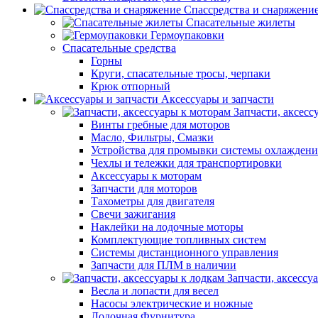
Спассредства и снаряжени
Спасательные жилеты
Гермоупаковки
Спасательные средства
Горны
Круги, спасательные тросы, черпаки
Крюк отпорный
Аксессуары и запчасти
Запчасти, аксесс
Винты гребные для моторов
Масло, Фильтры, Смазки
Устройства для промывки системы охлаждени
Чехлы и тележки для транспортировки
Аксессуары к моторам
Запчасти для моторов
Тахометры для двигателя
Свечи зажигания
Наклейки на лодочные моторы
Комплектующие топливных систем
Системы дистанционного управления
Запчасти для ПЛМ в наличии
Запчасти, аксессу
Весла и лопасти для весел
Насосы электрические и ножные
Лодочная Фурнитура