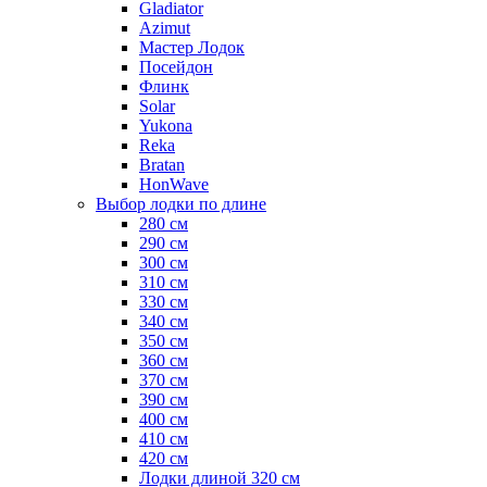
Gladiator
Azimut
Мастер Лодок
Посейдон
Флинк
Solar
Yukona
Reka
Bratan
HonWave
Выбор лодки по длине
280 см
290 см
300 см
310 см
330 см
340 см
350 см
360 см
370 см
390 см
400 см
410 см
420 см
Лодки длиной 320 см