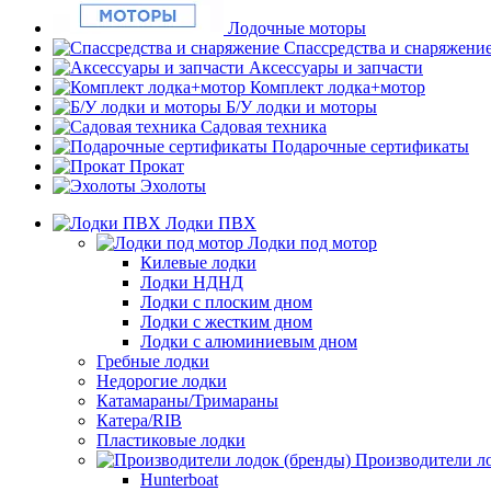
Лодочные моторы
Спассредства и снаряжени
Аксессуары и запчасти
Комплект лодка+мотор
Б/У лодки и моторы
Садовая техника
Подарочные сертификаты
Прокат
Эхолоты
Лодки ПВХ
Лодки под мотор
Килевые лодки
Лодки НДНД
Лодки с плоским дном
Лодки с жестким дном
Лодки с алюминиевым дном
Гребные лодки
Недорогие лодки
Катамараны/Тримараны
Катера/RIB
Пластиковые лодки
Производители ло
Hunterboat