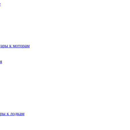
е
уары к моторам
я
ары к лодкам