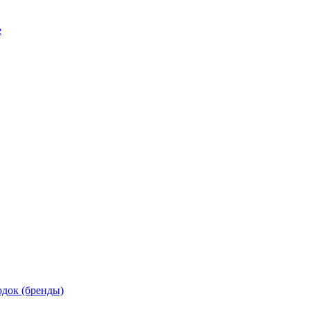
е
док (бренды)