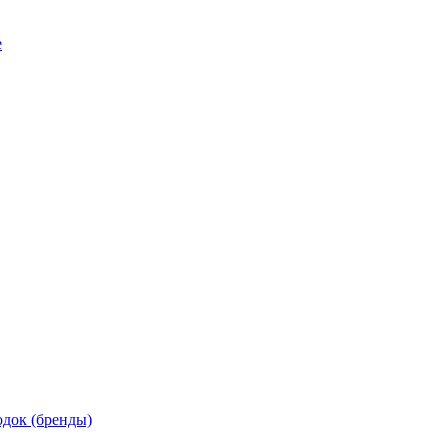
е
док (бренды)