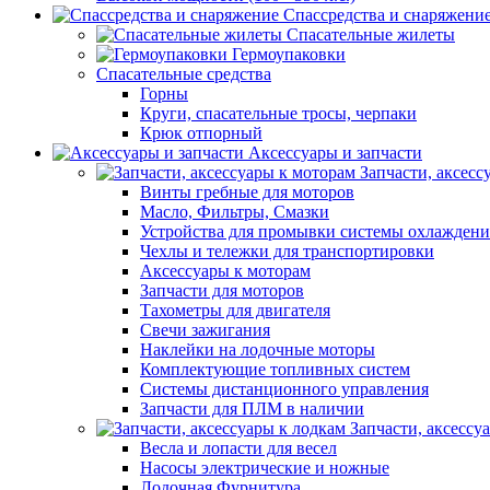
Спассредства и снаряжени
Спасательные жилеты
Гермоупаковки
Спасательные средства
Горны
Круги, спасательные тросы, черпаки
Крюк отпорный
Аксессуары и запчасти
Запчасти, аксесс
Винты гребные для моторов
Масло, Фильтры, Смазки
Устройства для промывки системы охлаждени
Чехлы и тележки для транспортировки
Аксессуары к моторам
Запчасти для моторов
Тахометры для двигателя
Свечи зажигания
Наклейки на лодочные моторы
Комплектующие топливных систем
Системы дистанционного управления
Запчасти для ПЛМ в наличии
Запчасти, аксессу
Весла и лопасти для весел
Насосы электрические и ножные
Лодочная Фурнитура