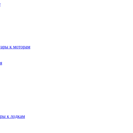
е
уары к моторам
я
ары к лодкам