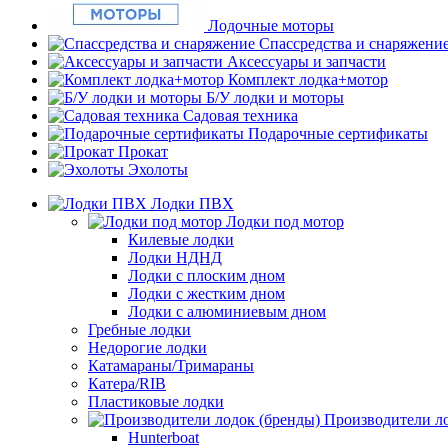
Лодочные моторы
Спассредства и снаряжени
Аксессуары и запчасти
Комплект лодка+мотор
Б/У лодки и моторы
Садовая техника
Подарочные сертификаты
Прокат
Эхолоты
Лодки ПВХ
Лодки под мотор
Килевые лодки
Лодки НДНД
Лодки с плоским дном
Лодки с жестким дном
Лодки с алюминиевым дном
Гребные лодки
Недорогие лодки
Катамараны/Тримараны
Катера/RIB
Пластиковые лодки
Производители ло
Hunterboat