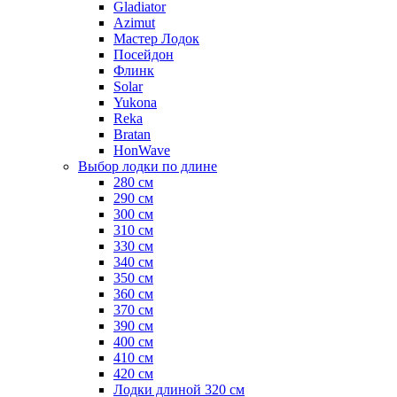
Gladiator
Azimut
Мастер Лодок
Посейдон
Флинк
Solar
Yukona
Reka
Bratan
HonWave
Выбор лодки по длине
280 см
290 см
300 см
310 см
330 см
340 см
350 см
360 см
370 см
390 см
400 см
410 см
420 см
Лодки длиной 320 см