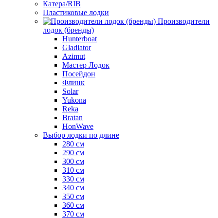
Катера/RIB
Пластиковые лодки
Производители
лодок (бренды)
Hunterboat
Gladiator
Azimut
Мастер Лодок
Посейдон
Флинк
Solar
Yukona
Reka
Bratan
HonWave
Выбор лодки по длине
280 см
290 см
300 см
310 см
330 см
340 см
350 см
360 см
370 см