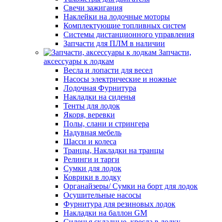
Свечи зажигания
Наклейки на лодочные моторы
Комплектующие топливных систем
Системы дистанционного управления
Запчасти для ПЛМ в наличии
Запчасти,
аксессуары к лодкам
Весла и лопасти для весел
Насосы электрические и ножные
Лодочная Фурнитура
Накладки на сиденья
Тенты для лодок
Якоря, веревки
Полы, слани и стрингера
Надувная мебель
Шасси и колеса
Транцы, Накладки на транцы
Релинги и тарги
Сумки для лодок
Коврики в лодку
Органайзеры/ Сумки на борт для лодок
Осушительные насосы
Фурнитура для резиновых лодок
Накладки на баллон GM
Сиденья складные, кресла в лодку