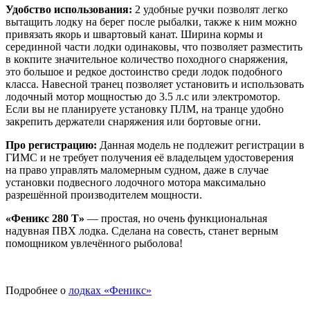
Удобство использования:
2 удобные ручки позволят легко
вытащить лодку на берег после рыбалки, также к ним можно
привязать якорь и швартовый канат. Ширина кормы и
серединной части лодки одинаковы, что позволяет разместить
в кокпите значительное количество походного снаряжения,
это большое и редкое достоинство среди лодок подобного
класса. Навесной транец позволяет установить и использовать
лодочный мотор мощностью до 3.5 л.с или электромотор.
Если вы не планируете установку ПЛМ, на транце удобно
закрепить держатели снаряжения или бортовые огни.
Про регистрацию:
Данная модель не подлежит регистрации в
ГИМС и не требует получения её владельцем удостоверения
на право управлять маломерным судном, даже в случае
установки подвесного лодочного мотора максимально
разрешённой производителем мощности.
«Феникс 280 Т»
— простая, но очень функциональная
надувная ПВХ лодка. Сделана на совесть, станет верным
помощником увлечённого рыболова!
Подробнее о
лодках «Феникс»