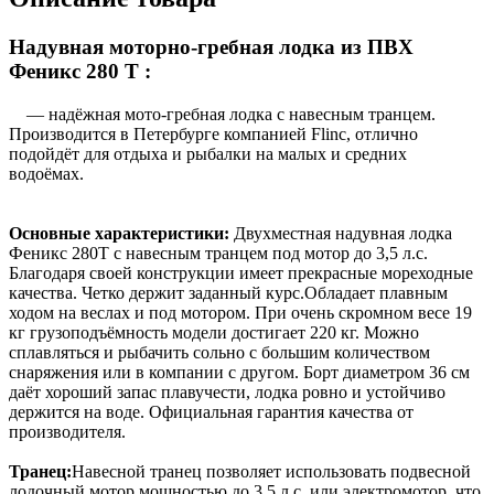
Надувная моторно-гребная лодка из ПВХ
Феникс 280 Т :
— надёжная мото-гребная лодка с навесным транцем.
Производится в Петербурге компанией Flinc, отлично
подойдёт для отдыха и рыбалки на малых и средних
водоёмах.
Основные характеристики:
Двухместная надувная лодка
Феникс 280T с навесным транцем под мотор до 3,5 л.с.
Благодаря своей конструкции имеет прекрасные мореходные
качества. Четко держит заданный курс.Обладает плавным
ходом на веслах и под мотором. При очень скромном весе 19
кг грузоподъёмность модели достигает 220 кг. Можно
сплавляться и рыбачить сольно с большим количеством
снаряжения или в компании с другом. Борт диаметром 36 см
даёт хороший запас плавучести, лодка ровно и устойчиво
держится на воде. Официальная гарантия качества от
производителя.
Транец:
Навесной транец позволяет использовать подвесной
лодочный мотор мощностью до 3,5 л.с. или электромотор, что