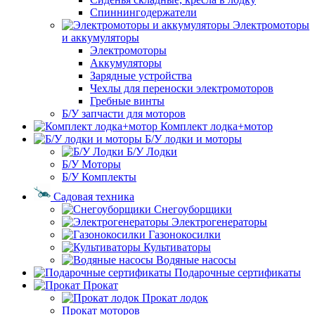
Спиннингодержатели
Электромоторы
и аккумуляторы
Электромоторы
Аккумуляторы
Зарядные устройства
Чехлы для переноски электромоторов
Гребные винты
Б/У запчасти для моторов
Комплект лодка+мотор
Б/У лодки и моторы
Б/У Лодки
Б/У Моторы
Б/У Комплекты
Садовая техника
Снегоуборщики
Электрогенераторы
Газонокосилки
Культиваторы
Водяные насосы
Подарочные сертификаты
Прокат
Прокат лодок
Прокат моторов