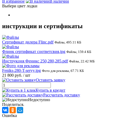
В избранное
В наличии
Выбери цвет лодки
инструкции и сертификаты
Сертификат дилера Flinc.pdf
Файлы, 495.11 КБ
Флинк сертификат соответсвия.jpg
Файлы, 159.4 КБ
Инструкция Феникс 250,280,285.pdf
Файлы, 22.42 МБ
Feniks-280-T-seryy.jpg
Фото для рекламы, 67.71 КБ
21 800 руб.
/ шт
Оставить заявку
Купить в кредит
Рассчитать доставку
Недоступно
Поделиться.
Ошибка