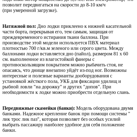
позволит передвигаться на скорости до 8-10 км/ч
(при умеренной загрузке).
Натяжной пол:
Дно лодки приклеено к нижней касательной
части борта, перекрывая его, тем самым, защищая от
преждевременного истирания ткани баллона. При
производстве этой модели используется ПВХ материал
плотностью 700 г/кв.м зеленого или серого цвета. Между
баллонами лодки вставляется дно (пайол), размером 81 х 60
см. выполненное из влагостойкой фанеры с
противоскользящим покрытием можно рыбачить стоя, не
опасаясь, что днище внезапно уйдёт из-под ног. Возможны
интересные и полезные варианты дооборудования с
установкой жёсткого пола, УКБ для фиксации удилищ и
рыбной ловли "на дорожку" и других "допов". При
необходимости к лодке можно приобрести отдельную слань.
Передвижные скамейки (банки):
Модель оборудована двумя
банками. Надежное крепление банок при помощи системы "
лик трос лик паз", которая позволяет без особых усилий
выбрать пассажиру наиболее удобное для себя положение
банки.